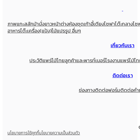
ภาพแกะสลัก
ม้านั่งยาว
หน้าต่าง
ห้องชุด
เก้าอี้
เตียง
โซฟา
โต๊ะกลางโซ
อาหาร
โต๊ะเครื่อง(แป้ง)
ไม้แปรรูป อื่นๆ
เกี่ยวกับเรา
ประวัติแพร่ไม้ไทย
ลูกค้าและพารท์เนอร์
โรงงานแพร่ไม้ไท
ติดต่อเรา
ช่องทางติดต่อ
ฟอร์มติดต่อ
คำ
นโยบายการใช้คุกกี้
นโยบายความเป็นส่วนตัว