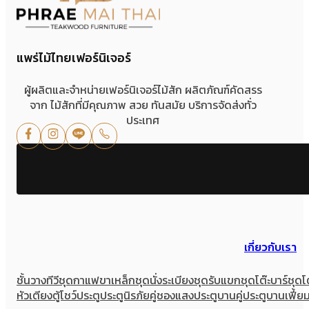
แพร่ไม้ไทยเฟอร์นิเจอร์
ผู้ผลิตและจำหน่ายเฟอร์นิเจอร์ไม้สัก ผลิตภัณฑ์คัดสรร
จาก ไม้สักที่มีคุณภาพ สวย ทันสมัย บริการจัดส่งทั่ว
ประเทศ
เกี่ยวกับเรา
ชั้นวางทีวี
ชุดกาแฟขาเหล็ก
ชุดนั่งระเบียง
ชุดรับแขก
ชุดโต๊ะบาร์
ชุดโ
หัวเตียง
ตู้โชว์
ประตู
ประตูนิรภัยคู่ชองแสง
ประตูบานคู่
ประตูบานเฟี้ย