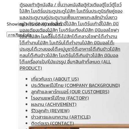
ตู้รองเท้า
ตู้หนังสือ / ชั้นวางหนังสือ
ตู้หัวเตียง
ตู้โชว์
ตู้โชว์
ไม้สักเป็นไม้เนื้อแข็งที่ขึ้นชื่อเรื่องความทนทาน สามารถทนต่อค
ไม้สัก โมเดิร์น
ประตู
ประตูไม้สัก โมเดิร์น
ประตูนิรภัยคู่ชอง
แสง
ประตูบานคู่
ประตูบานเฟี้ยม
ภาพแกะสลัก
ม้านั่งยาว
ดีไซน์โมเดิร์น เข้าได้กับทุกสไตล์บ้าน
หน้าต่าง
ห้องชุด
เก้าอี้
เก้าอี้ไม้สัก โมเดิร์น
เก้าอี้ไม้สัก มินิ
Showing 1–16 of 40 results
มอล
เตียง
เตียงไม้สัก โมเดิร์น
เตียงไม้สัก มินิมอล
โซฟา
ออกแบบด้วยเส้นสายเรียบง่าย ดูสะอาดตา สามารถจัดวางเข้ากับบ้
โซฟาไม้สัก โมเดิร์น
โต๊ะไม้สัก
โต๊ะกลางโซฟา
โต๊ะทำงาน
โต๊ะทํางานไม้สัก โมเดิร์น
โต๊ะทำงานไม้สัก มินิมอล
โต๊ะ
จัดเก็บของได้เป็นระเบียบ
ประชุม
โต๊ะวางของ
โต๊ะหมู่บูชา
โต๊ะอาหาร
โต๊ะกินข้าวไม้สัก
นอกจากรองรับทีวีได้อย่างมั่นคง ยังมีพื้นที่สำหรับจัดเก็บกล่องรั
กลม
โต๊ะกินข้าวไม้สัก โมเดิร์น
โต๊ะกินข้าวไม้สัก มินิมอล
โต๊ะเครื่อง(แป้ง)
ไม้แปรรูป อื่นๆ
สินค้าทั้งหมด (ALL
โชว์เสน่ห์ของไม้ธรรมชาติ
PRODUCT)
ทุกชิ้นผ่านการคัดสรรและผลิตอย่างพิถีพิถัน เพื่อให้เห็นลายไม้สั
เกี่ยวกับเรา (ABOUT US)
ประวัติแพร่ไม้ไทย (COMPANY BACKGROUND)
ไอเดียตกแต่งมุมทีวีให้น่าอยู่
ลูกค้าและพาร์ทเนอร์ (OUR CUSTOMERS)
โรงงานแพร่ไม้ไทย (FACTORY)
จับคู่กับโต๊ะกลางหรือชั้นวางของไม้สักในโทนเดียวกัน
ผลงาน (ACHIVEMENT)
เพิ่มต้นไม้ตกแต่งเพื่อสร้างความสดชื่นให้พื้นที่
รีวิวลูกค้า (REVIEW)
เลือกใช้โทนสีขาว ครีม หรือเอิร์ธโทน เพื่อขับลายไม้ให้โดดเด่น
ข่าวสารและบทความ (ARTICLE)
เติมโคมไฟตั้งพื้นหรือกรอบรูป เพื่อสร้างบรรยากาศอบอุ่นและผ
ติดต่อเรา (CONTACT)
เลือก
ชั้นวางทีวีไม้สัก โมเดิร์น
จาก FurTeak เพื่อเติมเต็มห้องนั่