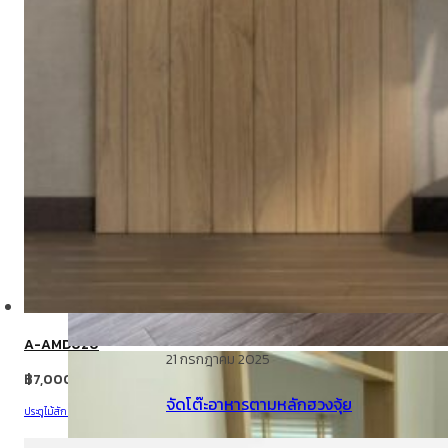
A-AMD020
21 กรกฎาคม 2025
฿
7,000.00
จัดโต๊ะอาหารตามหลักฮวงจุ้ย
ประตูไม้สัก โมเดิร์น
,
ประตู