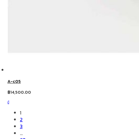
A-c05
฿
14,500.00
ตู้
1
2
3
…