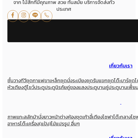
จาก ไม้สักที่มีคุณภาพ สวย ทันสมัย บริการจัดส่งทั่ว
ประเทศ
เกี่ยวกับเรา
ชั้นวางทีวี
ชุดกาแฟขาเหล็ก
ชุดนั่งระเบียง
ชุดรับแขก
ชุดโต๊ะบาร์
ชุดโ
หัวเตียง
ตู้โชว์
ประตู
ประตูนิรภัยคู่ชองแสง
ประตูบานคู่
ประตูบานเฟี้ย
ภาพแกะสลัก
ม้านั่งยาว
หน้าต่าง
ห้องชุด
เก้าอี้
เตียง
โซฟา
โต๊ะกลางโซ
อาหาร
โต๊ะเครื่อง(แป้ง)
ไม้แปรรูป อื่นๆ