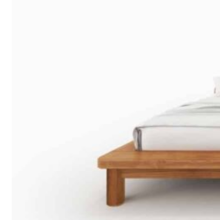
ตู้รองเท้า
ตู้หนังสือ / ชั้นวางหนังสือ
ตู้หัวเตียง
ตู้โชว์
ตู้โชว์
ไม้สัก โมเดิร์น
ประตู
ประตูไม้สัก โมเดิร์น
ประตูนิรภัยคู่ชอง
แสง
ประตูบานคู่
ประตูบานเฟี้ยม
ภาพแกะสลัก
ม้านั่งยาว
หน้าต่าง
ห้องชุด
เก้าอี้
เก้าอี้ไม้สัก โมเดิร์น
เก้าอี้ไม้สัก มินิ
มอล
เตียง
เตียงไม้สัก โมเดิร์น
เตียงไม้สัก มินิมอล
โซฟา
โซฟาไม้สัก โมเดิร์น
โต๊ะไม้สัก
โต๊ะกลางโซฟา
โต๊ะทำงาน
โต๊ะทํางานไม้สัก โมเดิร์น
โต๊ะทำงานไม้สัก มินิมอล
โต๊ะ
ประชุม
โต๊ะวางของ
โต๊ะหมู่บูชา
โต๊ะอาหาร
โต๊ะกินข้าวไม้สัก
กลม
โต๊ะกินข้าวไม้สัก โมเดิร์น
โต๊ะกินข้าวไม้สัก มินิมอล
โต๊ะเครื่อง(แป้ง)
ไม้แปรรูป อื่นๆ
สินค้าทั้งหมด (ALL
PRODUCT)
เกี่ยวกับเรา (ABOUT US)
ประวัติแพร่ไม้ไทย (COMPANY BACKGROUND)
ลูกค้าและพาร์ทเนอร์ (OUR CUSTOMERS)
โรงงานแพร่ไม้ไทย (FACTORY)
ผลงาน (ACHIVEMENT)
รีวิวลูกค้า (REVIEW)
ข่าวสารและบทความ (ARTICLE)
ติดต่อเรา (CONTACT)