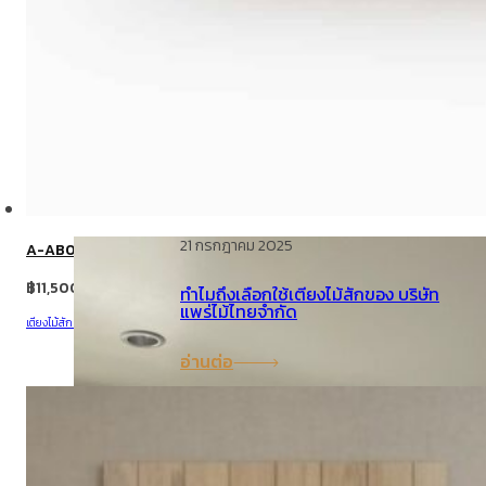
คำถามที่พบบ่อย (FAQ)
ไทย
English
โพสต์ล่าสุด
21 กรกฎาคม 2025
A-AB08
฿
11,500.00
ทำไมถึงเลือกใช้เตียงไม้สักของ บริษัท
แพร่ไม้ไทยจำกัด
เตียงไม้สัก มินิมอล
,
เตียงไม้สัก โมเดิร์น
,
เตียง
อ่านต่อ