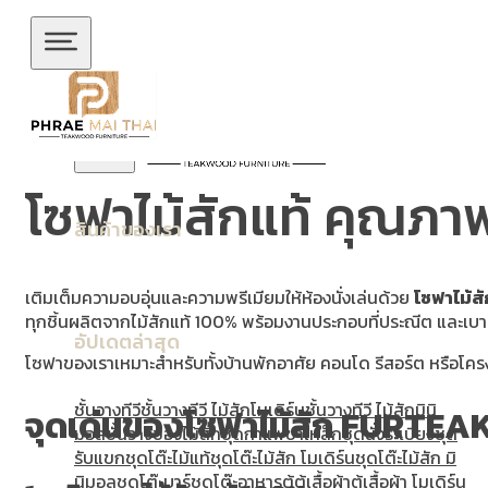
ข้ามไปยังเนื้อหาหลัก
ข้ามไปยังส่วนท้าย
โซฟาไม้สักแท้ คุณภาพ
สินค้าของเรา
เติมเต็มความอบอุ่นและความพรีเมียมให้ห้องนั่งเล่นด้วย
โซฟาไม้
ทุกชิ้นผลิตจากไม้สักแท้ 100% พร้อมงานประกอบที่ประณีต และเบาะ
อัปเดตล่าสุด
โซฟาของเราเหมาะสำหรับทั้งบ้านพักอาศัย คอนโด รีสอร์ต หรือโคร
ชั้นวางทีวี
ชั้นวางทีวี ไม้สักโมเดิร์น
ชั้นวางทีวี ไม้สักมินิ
จุดเด่นของโซฟาไม้สัก FURTEA
มอล
ชั้นวางของไม้สัก
ชุดกาแฟขาเหล็ก
ชุดนั่งระเบียง
ชุด
รับแขก
ชุดโต๊ะไม้แท้
ชุดโต๊ะไม้สัก โมเดิร์น
ชุดโต๊ะไม้สัก มิ
นิมอล
ชุดโต๊ะบาร์
ชุดโต๊ะอาหาร
ตู้
ตู้เสื้อผ้า
ตู้เสื้อผ้า โมเดิร์น