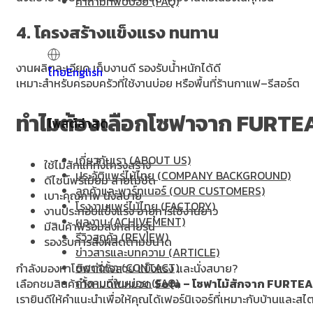
คำถามที่พบบ่อย (FAQ)
4. โครงสร้างแข็งแรง ทนทาน
งานผลิตละเอียด เก็บงานดี รองรับน้ำหนักได้ดี
ไทย
English
เหมาะสำหรับครอบครัวที่ใช้งานบ่อย หรือพื้นที่ร้านกาแฟ–รีสอร์ต
ทำไมต้องเลือกโซฟาจาก FURTE
โพสต์ล่าสุด
เกี่ยวกับเรา (ABOUT US)
ใช้ไม้สักแท้ทั้งโครงสร้าง
ประวัติแพร่ไม้ไทย (COMPANY BACKGROUND)
ดีไซน์พรีเมียม ลายไม้ชัด
ลูกค้าและพาร์ทเนอร์ (OUR CUSTOMERS)
เบาะคุณภาพ นั่งสบาย
โรงงานแพร่ไม้ไทย (FACTORY)
งานประกอบแข็งแรง อายุการใช้งานยาว
ผลงาน (ACHIVEMENT)
มีสินค้าพร้อมส่งหลายรุ่น
รีวิวลูกค้า (REVIEW)
รองรับการสั่งผลิตตามขนาด
ข่าวสารและบทความ (ARTICLE)
ติดต่อเรา (CONTACT)
กำลังมองหาโซฟาที่ทั้งสวย แข็งแรง และนั่งสบาย?
คำถามที่พบบ่อย (FAQ)
เลือกชมสินค้าทั้งหมดในหมวด
Sofa – โซฟาไม้สักจาก FURTE
เรายินดีให้คำแนะนำเพื่อให้คุณได้เฟอร์นิเจอร์ที่เหมาะกับบ้านและสไ