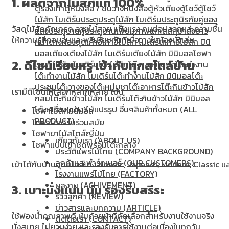
1. ผลิตจากไม้สักแท้ 100%
ตู้รองเท้า
ตู้หนังสือ / ชั้นวางหนังสือ
ตู้หัวเตียง
ตู้โชว์
ตู้โชว์
ไม้สัก โมเดิร์น
ประตู
ประตูไม้สัก โมเดิร์น
ประตูนิรภัยคู่ชอง
วัสดุไม้สักคัดเกรด ลายไม้สวย แข็งแรง ทนต่อปลวกและความชื้น
แสง
ประตูบานคู่
ประตูบานเฟี้ยม
ภาพแกะสลัก
ม้านั่งยาว
ให้ความรู้สึกอบอุ่นและพรีเมียมทันทีเมื่อวางในห้องนั่งเล่น
หน้าต่าง
ห้องชุด
เก้าอี้
เก้าอี้ไม้สัก โมเดิร์น
เก้าอี้ไม้สัก มินิ
มอล
เตียง
เตียงไม้สัก โมเดิร์น
เตียงไม้สัก มินิมอล
โซฟา
2. ดีไซน์เรียบหรู เข้ากับทุกสไตล์บ้าน
โซฟาไม้สัก โมเดิร์น
โต๊ะไม้สัก
โต๊ะกลางโซฟา
โต๊ะทำงาน
โต๊ะทํางานไม้สัก โมเดิร์น
โต๊ะทำงานไม้สัก มินิมอล
โต๊ะ
ประชุม
โต๊ะวางของ
โต๊ะหมู่บูชา
โต๊ะอาหาร
โต๊ะกินข้าวไม้สัก
เรามีดีไซน์ให้เลือกหลากหลาย เช่น
กลม
โต๊ะกินข้าวไม้สัก โมเดิร์น
โต๊ะกินข้าวไม้สัก มินิมอล
โต๊ะเครื่อง(แป้ง)
ไม้แปรรูป อื่นๆ
สินค้าทั้งหมด (ALL
โซฟาไม้สักมินิมอล
PRODUCT)
โซฟาโมเดิร์นร่วมสมัย
โซฟาขาไม้สไตล์ญี่ปุ่น
เกี่ยวกับเรา (ABOUT US)
โซฟาแบบเข้าชุดพร้อมโต๊ะกลาง
ประวัติแพร่ไม้ไทย (COMPANY BACKGROUND)
ลูกค้าและพาร์ทเนอร์ (OUR CUSTOMERS)
เข้าได้กับบ้านทุกสไตล์ ทั้ง Nordic, Japandi, Modern, Classic 
โรงงานแพร่ไม้ไทย (FACTORY)
ผลงาน (ACHIVEMENT)
3. เบาะนั่งแน่น นุ่ม รองรับสรีระ
รีวิวลูกค้า (REVIEW)
ข่าวสารและบทความ (ARTICLE)
ใช้ฟองน้ำคุณภาพดี หุ้มด้วยผ้าที่คัดเลือกสำหรับงานใช้งานจริง
ติดต่อเรา (CONTACT)
นั่งสบาย ไม่ยวบง่าย และรองรับการใช้งานต่อเนื่องในทุกวัน