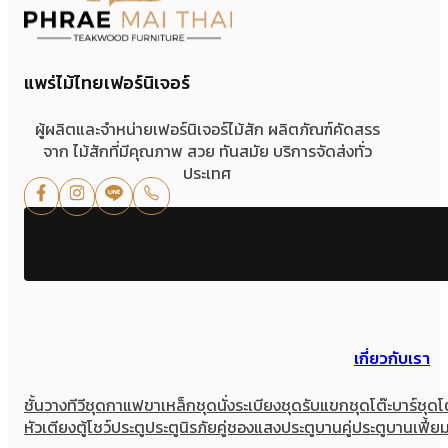
แพร่ไม้ไทยเฟอร์นิเจอร์
ผู้ผลิตและจำหน่ายเฟอร์นิเจอร์ไม้สัก ผลิตภัณฑ์คัดสรร
จาก ไม้สักที่มีคุณภาพ สวย ทันสมัย บริการจัดส่งทั่ว
ประเทศ
เกี่ยวกับเรา
ชั้นวางทีวี
ชุดกาแฟขาเหล็ก
ชุดนั่งระเบียง
ชุดรับแขก
ชุดโต๊ะบาร์
ชุดโ
หัวเตียง
ตู้โชว์
ประตู
ประตูนิรภัยคู่ชองแสง
ประตูบานคู่
ประตูบานเฟี้ย