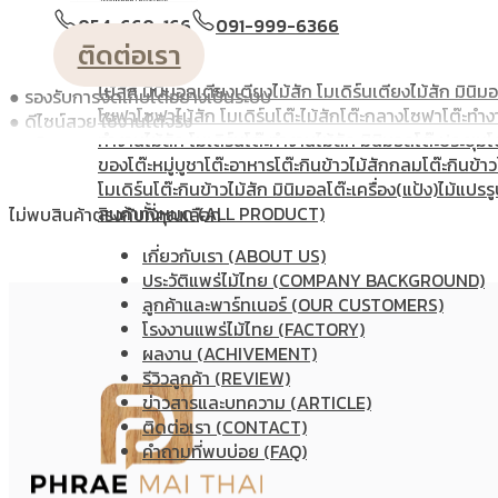
FurTeak ออกแบบตู้เสื้อผ้าให้ตอบโจทย์ทั้งการใช้งานและความสวยงาม ด้วย
วางหนังสือ
ตู้หัวเตียง
ตู้โชว์
ตู้โชว์ไม้สัก โมเดิร์น
ประตู
ประตู
054-660-166
091-999-6366
ชุดทำงาน กระเป๋า หรือของใช้ส่วนตัว ทุกอย่างสามารถจัดเก็บได้อย่างเ
โมเดิร์น
ประตูนิรภัยคู่ชองแสง
ประตูบานคู่
ประตูบานเฟี้ยม
ติดต่อเรา
แกะสลัก
ม้านั่งยาว
หน้าต่าง
ห้องชุด
เก้าอี้
เก้าอี้ไม้สัก โมเดิร
ผลิตจากไม้สักแท้ 100%
ไม้สัก มินิมอล
เตียง
เตียงไม้สัก โมเดิร์น
เตียงไม้สัก มินิม
รองรับการจัดเก็บได้อย่างเป็นระบบ
โซฟา
โซฟาไม้สัก โมเดิร์น
โต๊ะไม้สัก
โต๊ะกลางโซฟา
โต๊ะทำง
ดีไซน์สวย ใช้งานได้จริง
ทํางานไม้สัก โมเดิร์น
โต๊ะทำงานไม้สัก มินิมอล
โต๊ะประชุม
โ
แข็งแรง ทนทาน คุ้มค่าในระยะยาว
ของ
โต๊ะหมู่บูชา
โต๊ะอาหาร
โต๊ะกินข้าวไม้สักกลม
โต๊ะกินข้าว
ทำไมตู้เสื้อผ้าไม้สักจึงเป็นตัวเลือกที่คุ้มค่า
โมเดิร์น
โต๊ะกินข้าวไม้สัก มินิมอล
โต๊ะเครื่อง(แป้ง)
ไม้แปรรู
สินค้าทั้งหมด (ALL PRODUCT)
ไม่พบสินค้าตรงกับที่คุณเลือก
พื้นที่จัดเก็บที่ออกแบบเพื่อการใช้งานจริง
เกี่ยวกับเรา (ABOUT US)
ตู้เสื้อผ้าจาก FurTeak ถูกออกแบบให้รองรับการใช้งานในชีวิตประจำวัน
ประวัติแพร่ไม้ไทย (COMPANY BACKGROUND)
ขึ้น
ลูกค้าและพาร์ทเนอร์ (OUR CUSTOMERS)
โรงงานแพร่ไม้ไทย (FACTORY)
ไม้สักแท้ แข็งแรง ใช้งานได้ยาวนาน
ผลงาน (ACHIVEMENT)
รีวิวลูกค้า (REVIEW)
ด้วยคุณสมบัติของไม้สักที่มีความแข็งแรงตามธรรมชาติ ทนต่อสภาพอ
ข่าวสารและบทความ (ARTICLE)
การใช้งานเป็นเวลานาน
ติดต่อเรา (CONTACT)
เติมความโดดเด่นให้ห้องนอน
คำถามที่พบบ่อย (FAQ)
นอกจากประโยชน์ด้านการจัดเก็บแล้ว ตู้เสื้อผ้ายังเป็นเฟอร์นิเจอร์ชิ้น