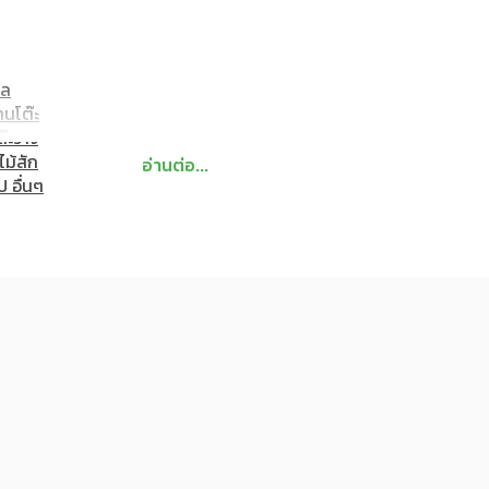
พื้นที่จัดเก็บที่ครบครัน ผสานกับเสน่ห์ของไม้สักแท้ที่ให้ความรู้สึกอบ
ไม้สัก
ป็นสัดส่วน ช่วยให้การใช้ชีวิตในแต่ละวันสะดวกและคล่องตัวยิ่งขึ้น
ภาพ
์น
เก้าอี้
อล
าน
โต๊ะ
ต๊ะวาง
ไม้สัก
อ่านต่อ...
ป อื่นๆ
อย่างครบถ้วน ทั้งราวแขวน ชั้นวาง และพื้นที่เก็บของอเนกประสงค์ ช่วย
ากาศและความชื้นได้ดี จึงเหมาะสำหรับการใช้งานภายในบ้านในระยะยาว
ใหญ่ที่ส่งผลต่อภาพรวมของห้อง การเลือกตู้เสื้อผ้าไม้สักช่วยเพิ่มมิติแ