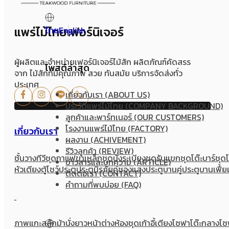
อบอุ่นและน่าอยู่มากยิ่งขึ้น
ดีไซน์ที่เข้ากับบ้านหลากหลายสไตล์
แพร่ไม้ไทยเฟอร์นิเจอร์
ไทย
English
ไม่ว่าจะเป็นบ้านสไตล์โมเดิร์น มินิมอล คอนเทมโพรารี หรือรัสติก ตู้เ
ผู้ผลิตและจำหน่ายเฟอร์นิเจอร์ไม้สัก ผลิตภัณฑ์คัดสรร
เลือกตู้เสื้อผ้าอย่างไรให้เหมาะกับการใช้งาน
โพสต์ล่าสุด
จาก ไม้สักที่มีคุณภาพ สวย ทันสมัย บริการจัดส่งทั่ว
ประเทศ
พิจารณาขนาดห้องและพื้นที่ติดตั้ง
เกี่ยวกับเรา (ABOUT US)
เลือกจำนวนบานและฟังก์ชันให้เหมาะกับการใช้งาน
ประวัติแพร่ไม้ไทย (COMPANY BACKGROUND)
คำนึงถึงพื้นที่แขวนเสื้อผ้าและชั้นเก็บของภายใน
ลูกค้าและพาร์ทเนอร์ (OUR CUSTOMERS)
เลือกวัสดุที่มีความแข็งแรงและรองรับการใช้งานระยะยาว
โรงงานแพร่ไม้ไทย (FACTORY)
เกี่ยวกับเรา
FurTeak พร้อมนำเสนอ
ตู้เสื้อผ้าไม้สักแท้
ที่ผสานความสวยงามของงานไม
ผลงาน (ACHIVEMENT)
อย่างเป็นระเบียบ สวยงาม และตอบโจทย์การใช้ชีวิตในทุกวัน
รีวิวลูกค้า (REVIEW)
ชั้นวางทีวี
ชุดกาแฟขาเหล็ก
ชุดนั่งระเบียง
ชุดรับแขก
ชุดโต๊ะบาร์
ชุด
ข่าวสารและบทความ (ARTICLE)
หัวเตียง
ตู้โชว์
ประตู
ประตูนิรภัยคู่ชองแสง
ประตูบานคู่
ประตูบานเฟี้ย
ติดต่อเรา (CONTACT)
คำถามที่พบบ่อย (FAQ)
ภาพแกะสลัก
ม้านั่งยาว
หน้าต่าง
ห้องชุด
เก้าอี้
เตียง
โซฟา
โต๊ะกลางโ