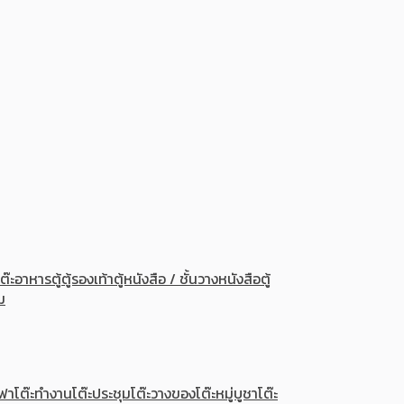
สื้อผ้าไม้สักสามารถเข้ากับการตกแต่งได้อย่างลงตัว และยังเป็นเฟอร์นิเจ
้เข้ากับฟังก์ชันการจัดเก็บอย่างลงตัว เพื่อให้ห้องนอนของคุณเป็นมากกว
โต๊ะอาหาร
ตู้
ตู้รองเท้า
ตู้หนังสือ / ชั้นวางหนังสือ
ตู้
ม
ซฟา
โต๊ะทำงาน
โต๊ะประชุม
โต๊ะวางของ
โต๊ะหมู่บูชา
โต๊ะ