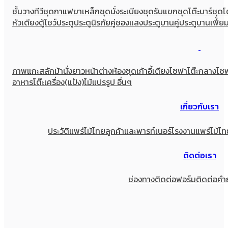
ชั้นวางทีวี
ชุดกาแฟขาเหล็ก
ชุดนั่งระเบียง
ชุดรับแขก
ชุดโต๊ะบาร์
ชุดโ
หัวเตียง
ตู้โชว์
ประตู
ประตูนิรภัยคู่ชองแสง
ประตูบานคู่
ประตูบานเฟี้ย
ภาพแกะสลัก
ม้านั่งยาว
หน้าต่าง
ห้องชุด
เก้าอี้
เตียง
โซฟา
โต๊ะกลางโซ
อาหาร
โต๊ะเครื่อง(แป้ง)
ไม้แปรรูป อื่นๆ
เกี่ยวกับเรา
ประวัติแพร่ไม้ไทย
ลูกค้าและพารท์เนอร์
โรงงานแพร่ไม้ไท
ติดต่อเรา
ช่องทางติดต่อ
ฟอร์มติดต่อ
คำ