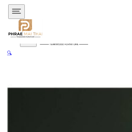
ข้ามไปยังเนื้อหาหลัก
ข้ามไปยังส่วนท้าย
🔍
สินค้าของเรา
อัปเดตล่าสุด
ชั้นวางทีวี
ชั้นวางทีวี ไม้สักโมเดิร์น
ชั้นวางทีวี ไม้สักมินิ
มอล
ชั้นวางของไม้สัก
ชุดกาแฟขาเหล็ก
ชุดนั่งระเบียง
ชุด
รับแขก
ชุดโต๊ะไม้แท้
ชุดโต๊ะไม้สัก โมเดิร์น
ชุดโต๊ะไม้สัก มิ
นิมอล
ชุดโต๊ะบาร์
ชุดโต๊ะอาหาร
ตู้
ตู้เสื้อผ้า
ตู้เสื้อผ้า โมเดิร์น