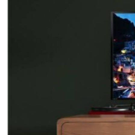
ตู้รองเท้า
ตู้หนังสือ / ชั้นวางหนังสือ
ตู้หัวเตียง
ตู้โชว์
ตู้โชว์
ไม้สัก โมเดิร์น
ประตู
ประตูไม้สัก โมเดิร์น
ประตูนิรภัยคู่ชอง
แสง
ประตูบานคู่
ประตูบานเฟี้ยม
ภาพแกะสลัก
ม้านั่งยาว
หน้าต่าง
ห้องชุด
เก้าอี้
เก้าอี้ไม้สัก โมเดิร์น
เก้าอี้ไม้สัก มินิ
มอล
เตียง
เตียงไม้สัก โมเดิร์น
เตียงไม้สัก มินิมอล
โซฟา
โซฟาไม้สัก โมเดิร์น
โต๊ะไม้สัก
โต๊ะกลางโซฟา
โต๊ะทำงาน
โต๊ะทํางานไม้สัก โมเดิร์น
โต๊ะทำงานไม้สัก มินิมอล
โต๊ะ
ประชุม
โต๊ะวางของ
โต๊ะหมู่บูชา
โต๊ะอาหาร
โต๊ะกินข้าวไม้สัก
กลม
โต๊ะกินข้าวไม้สัก โมเดิร์น
โต๊ะกินข้าวไม้สัก มินิมอล
โต๊ะเครื่อง(แป้ง)
ไม้แปรรูป อื่นๆ
สินค้าทั้งหมด (ALL
PRODUCT)
เกี่ยวกับเรา (ABOUT US)
ประวัติแพร่ไม้ไทย (COMPANY BACKGROUND)
ลูกค้าและพาร์ทเนอร์ (OUR CUSTOMERS)
โรงงานแพร่ไม้ไทย (FACTORY)
ผลงาน (ACHIVEMENT)
รีวิวลูกค้า (REVIEW)
ข่าวสารและบทความ (ARTICLE)
ติดต่อเรา (CONTACT)