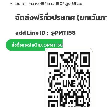
ขนาด กว้าง 45* ยาว 150* สูง 55 ซม.
จัดส่งฟรีทั่วประเทศ (ยกเว้นภ
add Line ID : @PMT158
สั่งซื้อแอดไลน์ ID: @PMT158