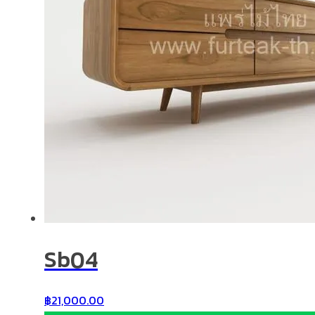
Sb04
฿
21,000.00