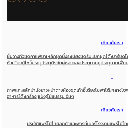
เกี่ยวกับเรา
ชั้นวางทีวี
ชุดกาแฟขาเหล็ก
ชุดนั่งระเบียง
ชุดรับแขก
ชุดโต๊ะบาร์
ชุดโ
หัวเตียง
ตู้โชว์
ประตู
ประตูนิรภัยคู่ชองแสง
ประตูบานคู่
ประตูบานเฟี้ย
ภาพแกะสลัก
ม้านั่งยาว
หน้าต่าง
ห้องชุด
เก้าอี้
เตียง
โซฟา
โต๊ะกลางโซ
อาหาร
โต๊ะเครื่อง(แป้ง)
ไม้แปรรูป อื่นๆ
เกี่ยวกับเรา
ประวัติแพร่ไม้ไทย
ลูกค้าและพารท์เนอร์
โรงงานแพร่ไม้ไท