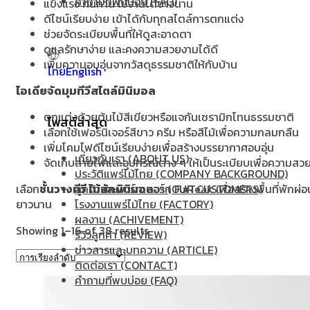
คำถามที่พบบ่อย (FAQ)
แข็งแรง ทนทาน ใช้งานได้ยาวนาน
ดีไซน์เรียบง่าย เข้าได้กับทุกสไตล์การตกแต่ง
ช่วยจัดระเบียบพื้นที่ให้ดูสะอาดตา
ดูแลรักษาง่าย และคงความสวยงามได้ดี
เพิ่มความอบอุ่นจากวัสดุธรรมชาติให้กับบ้าน
ไทย
English
ไอเดียจัดมุมทีวีสไตล์มินิมอล
ตกแต่งด้วยต้นไม้สีเขียวหรือแจกันเซรามิกโทนธรรมชาติ
โพสต์ล่าสุด
เลือกใช้เฟอร์นิเจอร์สีขาว ครีม หรือสีไม้เพื่อความกลมกลืน
เพิ่มโคมไฟดีไซน์เรียบง่ายเพื่อสร้างบรรยากาศอบอุ่น
เกี่ยวกับเรา (ABOUT US)
จัดเก็บสายไฟและอุปกรณ์ต่าง ๆ ให้เป็นระเบียบเพื่อความสว
ประวัติแพร่ไม้ไทย (COMPANY BACKGROUND)
ลูกค้าและพาร์ทเนอร์ (OUR CUSTOMERS)
เลือก
ชั้นวางทีวี ไม้สักมินิมอล
จาก FurTeak เพื่อสร้างพื้นที่พักผ่
โรงงานแพร่ไม้ไทย (FACTORY)
ยาวนาน
ผลงาน (ACHIVEMENT)
Showing 1–16 of 38 results
รีวิวลูกค้า (REVIEW)
ข่าวสารและบทความ (ARTICLE)
ติดต่อเรา (CONTACT)
คำถามที่พบบ่อย (FAQ)