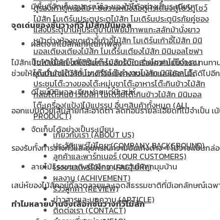
มีพื้นที่จัดเก็บอุปกรณ์และของใช้ได้อย่างเป็นระเบียบ
ตู้รองเท้า
ตู้หนังสือ / ชั้นวางหนังสือ
ตู้หัวเตียง
ตู้โชว์
ตู้โชว์
ไม้สัก โมเดิร์น
ประตู
ประตูไม้สัก โมเดิร์น
ประตูนิรภัยคู่ชอง
จุดเด่นของชั้นวางทีวี ไม้สักมินิมอล
แสง
ประตูบานคู่
ประตูบานเฟี้ยม
ภาพแกะสลัก
ม้านั่งยาว
หน้าต่าง
ห้องชุด
เก้าอี้
เก้าอี้ไม้สัก โมเดิร์น
เก้าอี้ไม้สัก มินิ
ผลิตจากไม้สักแท้คุณภาพสูง
มอล
เตียง
เตียงไม้สัก โมเดิร์น
เตียงไม้สัก มินิมอล
โซฟา
โซฟาไม้สัก โมเดิร์น
โต๊ะไม้สัก
โต๊ะกลางโซฟา
โต๊ะทำงาน
ไม้สักเป็นไม้เนื้อแข็งที่ได้รับการยอมรับในเรื่องความแข็งแรง 
โต๊ะทํางานไม้สัก โมเดิร์น
โต๊ะทำงานไม้สัก มินิมอล
โต๊ะ
ช่วยให้คุณมั่นใจได้ว่าชั้นวางทีวีจะยังคงสวยงามและใช้งานได้ดีไปอ
ประชุม
โต๊ะวางของ
โต๊ะหมู่บูชา
โต๊ะอาหาร
โต๊ะกินข้าวไม้สัก
ดีไซน์มินิมอล เรียบง่ายแต่มีเสน่ห์
กลม
โต๊ะกินข้าวไม้สัก โมเดิร์น
โต๊ะกินข้าวไม้สัก มินิมอล
โต๊ะเครื่อง(แป้ง)
ไม้แปรรูป อื่นๆ
สินค้าทั้งหมด (ALL
ออกแบบด้วยเส้นสายที่สะอาดตา ลดทอนรายละเอียดที่ไม่จำเป็น เน้นค
PRODUCT)
จัดเก็บได้อย่างเป็นระเบียบ
เกี่ยวกับเรา (ABOUT US)
ประวัติแพร่ไม้ไทย (COMPANY BACKGROUND)
รองรับทั้งการวางทีวีและอุปกรณ์ความบันเทิงต่าง ๆ ไม่ว่าจะเป็นกล่
ลูกค้าและพาร์ทเนอร์ (OUR CUSTOMERS)
ลายไม้ธรรมชาติ สร้างความอบอุ่นให้ทุกมุมบ้าน
โรงงานแพร่ไม้ไทย (FACTORY)
ผลงาน (ACHIVEMENT)
เสน่ห์ของไม้สักอยู่ที่ลวดลายและเฉดสีธรรมชาติที่มีเอกลักษณ์เฉพาะ
รีวิวลูกค้า (REVIEW)
ข่าวสารและบทความ (ARTICLE)
ทำไมหลายบ้านจึงเลือกชั้นวางทีวีไม้สัก
ติดต่อเรา (CONTACT)