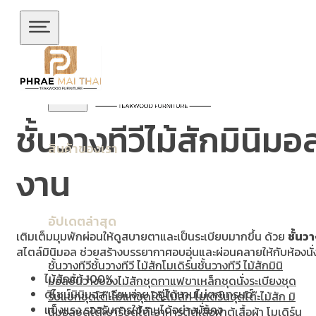
ข้ามไปยังเนื้อหาหลัก
ข้ามไปยังส่วนท้าย
ชั้นวางทีวีไม้สักมินิม
สินค้าของเรา
งาน
อัปเดตล่าสุด
เติมเต็มมุมพักผ่อนให้ดูสบายตาและเป็นระเบียบมากขึ้น ด้วย
ชั้นวา
สไตล์มินิมอล ช่วยสร้างบรรยากาศอบอุ่นและผ่อนคลายให้กับห้องนั่
ชั้นวางทีวี
ชั้นวางทีวี ไม้สักโมเดิร์น
ชั้นวางทีวี ไม้สักมินิ
ไม้สักแท้ 100%
มอล
ชั้นวางของไม้สัก
ชุดกาแฟขาเหล็ก
ชุดนั่งระเบียง
ชุด
ดีไซน์มินิมอล เรียบง่าย อยู่ได้นานไม่ตกเทรนด์
รับแขก
ชุดโต๊ะไม้แท้
ชุดโต๊ะไม้สัก โมเดิร์น
ชุดโต๊ะไม้สัก มิ
แข็งแรง รองรับการใช้งานได้อย่างมั่นคง
นิมอล
ชุดโต๊ะบาร์
ชุดโต๊ะอาหาร
ตู้
ตู้เสื้อผ้า
ตู้เสื้อผ้า โมเดิร์น