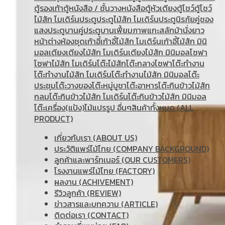
ตู้รองเท้า
ตู้หนังสือ / ชั้นวางหนังสือ
ตู้หัวเตียง
ตู้โชว์
ตู้โชว์
ไม้สัก โมเดิร์น
ประตู
ประตูไม้สัก โมเดิร์น
ประตูนิรภัยคู่ชอง
แสง
ประตูบานคู่
ประตูบานเฟี้ยม
ภาพแกะสลัก
ม้านั่งยาว
หน้าต่าง
ห้องชุด
เก้าอี้
เก้าอี้ไม้สัก โมเดิร์น
เก้าอี้ไม้สัก มินิ
มอล
เตียง
เตียงไม้สัก โมเดิร์น
เตียงไม้สัก มินิมอล
โซฟา
โซฟาไม้สัก โมเดิร์น
โต๊ะไม้สัก
โต๊ะกลางโซฟา
โต๊ะทำงาน
โต๊ะทํางานไม้สัก โมเดิร์น
โต๊ะทำงานไม้สัก มินิมอล
โต๊ะ
ประชุม
โต๊ะวางของ
โต๊ะหมู่บูชา
โต๊ะอาหาร
โต๊ะกินข้าวไม้สัก
กลม
โต๊ะกินข้าวไม้สัก โมเดิร์น
โต๊ะกินข้าวไม้สัก มินิมอล
โต๊ะเครื่อง(แป้ง)
ไม้แปรรูป อื่นๆ
สินค้าทั้งหมด (ALL
PRODUCT)
เกี่ยวกับเรา (ABOUT US)
ประวัติแพร่ไม้ไทย (COMPANY BACKGROUND)
ลูกค้าและพาร์ทเนอร์ (OUR CUSTOMERS)
โรงงานแพร่ไม้ไทย (FACTORY)
ผลงาน (ACHIVEMENT)
รีวิวลูกค้า (REVIEW)
ข่าวสารและบทความ (ARTICLE)
ติดต่อเรา (CONTACT)