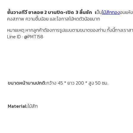
ชั้นวางทีวี ขาลอย 2 บานปิด-เปิด 3 ลิ้นชัก เ
ป็น
ไม้สักทอง
อบแห้ง 
คงสภาพ ความชื้นน้อย และโอกาสไม้หดตัวน้อยมาก
หมายเหตุ หากลูกค้าต้องการรูปแบบตามขนาดของท่าน ทั้งนี้ทางเราส
Line ID : @PMT158
ขนาดหน้าบานปกติ
กว้าง 45 * ยาว 200 * สูง 50 ซม.
Material
ไม้สัก