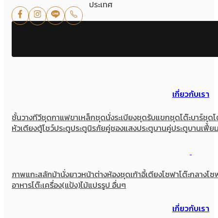
ประเทศ
เกี่ยวกับเรา
ชั้นวางทีวี
ชุดกาแฟขาเหล็ก
ชุดนั่งระเบียง
ชุดรับแขก
ชุดโต๊ะบาร์
ชุดโ
หัวเตียง
ตู้โชว์
ประตู
ประตูนิรภัยคู่ชองแสง
ประตูบานคู่
ประตูบานเฟี้ย
ภาพแกะสลัก
ม้านั่งยาว
หน้าต่าง
ห้องชุด
เก้าอี้
เตียง
โซฟา
โต๊ะกลางโซ
อาหาร
โต๊ะเครื่อง(แป้ง)
ไม้แปรรูป อื่นๆ
เกี่ยวกับเรา