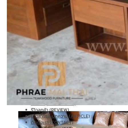
ตู้รองเท้า
ตู้หนังสือ / ชั้นวางหนังสือ
ตู้หัวเตียง
ตู้โชว์
ตู้โชว์
ไม้สัก โมเดิร์น
ประตู
ประตูไม้สัก โมเดิร์น
ประตูนิรภัยคู่ชอง
แสง
ประตูบานคู่
ประตูบานเฟี้ยม
ภาพแกะสลัก
ม้านั่งยาว
หน้าต่าง
ห้องชุด
เก้าอี้
เก้าอี้ไม้สัก โมเดิร์น
เก้าอี้ไม้สัก มินิ
มอล
เตียง
เตียงไม้สัก โมเดิร์น
เตียงไม้สัก มินิมอล
โซฟา
โซฟาไม้สัก โมเดิร์น
โต๊ะไม้สัก
โต๊ะกลางโซฟา
โต๊ะทำงาน
โต๊ะทํางานไม้สัก โมเดิร์น
โต๊ะทำงานไม้สัก มินิมอล
โต๊ะ
ประชุม
โต๊ะวางของ
โต๊ะหมู่บูชา
โต๊ะอาหาร
โต๊ะกินข้าวไม้สัก
กลม
โต๊ะกินข้าวไม้สัก โมเดิร์น
โต๊ะกินข้าวไม้สัก มินิมอล
โต๊ะเครื่อง(แป้ง)
ไม้แปรรูป อื่นๆ
สินค้าทั้งหมด (ALL
PRODUCT)
เกี่ยวกับเรา (ABOUT US)
ประวัติแพร่ไม้ไทย (COMPANY BACKGROUND)
ลูกค้าและพาร์ทเนอร์ (OUR CUSTOMERS)
โรงงานแพร่ไม้ไทย (FACTORY)
ผลงาน (ACHIVEMENT)
รีวิวลูกค้า (REVIEW)
ข่าวสารและบทความ (ARTICLE)
ติดต่อเรา (CONTACT)