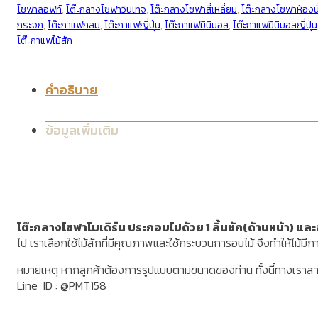
โซฟาลอฟท์
,
โต๊ะกลางโซฟาวินเทจ
,
โต๊ะกลางโซฟาสี่เหลี่ยม
,
โต๊ะกลางโซฟาห้องนั
กระจก
,
โต๊ะกาแฟกลม
,
โต๊ะกาแฟญี่ปุ่น
,
โต๊ะกาแฟมินิมอล
,
โต๊ะกาแฟมินิมอลญี่ปุ่น
โต๊ะกาแฟไม้สัก
คำอธิบาย
ข้อมูลเพิ่มเติม
โต๊ะกลางโซฟาโมเดิร์น ประกอบไปด้วย 1 ลิ้นชัก(ด้านหน้า) และ
ไป เราเลือกใช้ไม้สักที่มีคุณภาพและใช้กระบวนการอบไม้ จึงทำให้ไม
หมายเหตุ หากลูกค้าต้องการรูปแบบตามขนาดของท่าน ทั้งนี้ทางเราส
Line ID : @PMT158