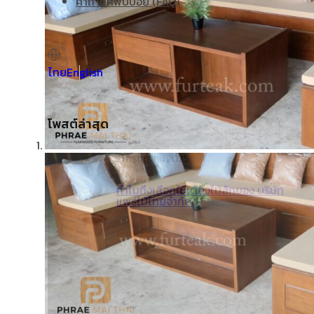
คำถามที่พบบ่อย (FAQ)
ไทย
English
โพสต์ล่าสุด
21 กรกฎาคม 2025
ทำไมถึงเลือกใช้เตียงไม้สักของ บริษัท
แพร่ไม้ไทยจำกัด
อ่านต่อ