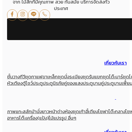
จาก ไม้สักที่มีคุณภาพ สวย ทันสมัย บริการจัดส่งทั่ว
ประเทศ
เกี่ยวกับเรา
ชั้นวางทีวี
ชุดกาแฟขาเหล็ก
ชุดนั่งระเบียง
ชุดรับแขก
ชุดโต๊ะบาร์
ชุดโ
หัวเตียง
ตู้โชว์
ประตู
ประตูนิรภัยคู่ชองแสง
ประตูบานคู่
ประตูบานเฟี้ย
ภาพแกะสลัก
ม้านั่งยาว
หน้าต่าง
ห้องชุด
เก้าอี้
เตียง
โซฟา
โต๊ะกลางโซ
อาหาร
โต๊ะเครื่อง(แป้ง)
ไม้แปรรูป อื่นๆ
เกี่ยวกับเรา