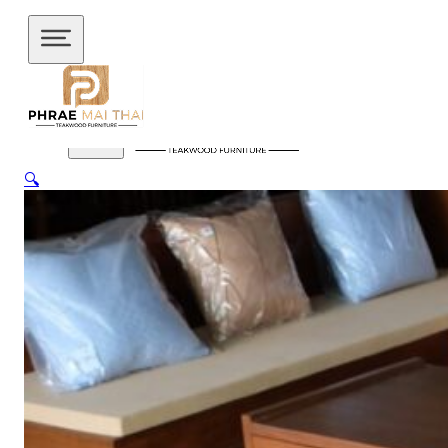
ข้ามไปยังเนื้อหาหลัก
ข้ามไปยังส่วนท้าย
🔍
สินค้าของเรา
อัปเดตล่าสุด
ชั้นวางทีวี
ชั้นวางทีวี ไม้สักโมเดิร์น
ชั้นวางทีวี ไม้สักมินิ
มอล
ชั้นวางของไม้สัก
ชุดกาแฟขาเหล็ก
ชุดนั่งระเบียง
ชุด
รับแขก
ชุดโต๊ะไม้แท้
ชุดโต๊ะไม้สัก โมเดิร์น
ชุดโต๊ะไม้สัก มิ
นิมอล
ชุดโต๊ะบาร์
ชุดโต๊ะอาหาร
ตู้
ตู้เสื้อผ้า
ตู้เสื้อผ้า โมเดิร์น