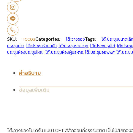
SKU:
Categories:
Tags:
TCC03
โต๊ะวางของ
โต๊ะประชุมขนาดเล็
ประชุมยาว
,
โต๊ะประชุมร่วมสมัย
,
โต๊ะประชุมราคาถูก
,
โต๊ะประชุมรูปไข่
,
โต๊ะประชุ
ประชุมห้องประชุมใหญ่
,
โต๊ะประชุมห้องผู้บริหาร
,
โต๊ะประชุมออฟฟิศ
,
โต๊ะประชุม
คำอธิบาย
ข้อมูลเพิ่มเติม
โต๊ะวางของโมเดิร์น แบบ LOFT สีสักอ่อนกึ่งธรรมชาติ เป็นไม้สักทองอบแห