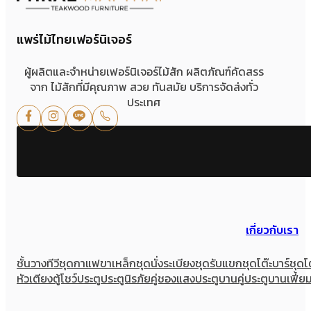
แพร่ไม้ไทยเฟอร์นิเจอร์
ผู้ผลิตและจำหน่ายเฟอร์นิเจอร์ไม้สัก ผลิตภัณฑ์คัดสรร
จาก ไม้สักที่มีคุณภาพ สวย ทันสมัย บริการจัดส่งทั่ว
ประเทศ
เกี่ยวกับเรา
ชั้นวางทีวี
ชุดกาแฟขาเหล็ก
ชุดนั่งระเบียง
ชุดรับแขก
ชุดโต๊ะบาร์
ชุดโ
หัวเตียง
ตู้โชว์
ประตู
ประตูนิรภัยคู่ชองแสง
ประตูบานคู่
ประตูบานเฟี้ย