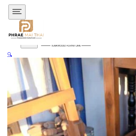
ข้ามไปยังเนื้อหาหลัก
ข้ามไปยังส่วนท้าย
🔍
สินค้าของเรา
อัปเดตล่าสุด
ชั้นวางทีวี
ชั้นวางทีวี ไม้สักโมเดิร์น
ชั้นวางทีวี ไม้สักมินิ
มอล
ชั้นวางของไม้สัก
ชุดกาแฟขาเหล็ก
ชุดนั่งระเบียง
ชุด
รับแขก
ชุดโต๊ะไม้แท้
ชุดโต๊ะไม้สัก โมเดิร์น
ชุดโต๊ะไม้สัก มิ
นิมอล
ชุดโต๊ะบาร์
ชุดโต๊ะอาหาร
ตู้
ตู้เสื้อผ้า
ตู้เสื้อผ้า โมเดิร์น