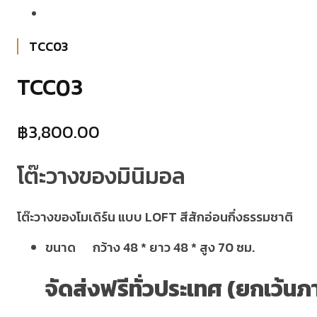
TCC03
TCC03
฿
3,800.00
โต๊ะวางของมินิมอล
โต๊ะวางของโมเดิร์น แบบ LOFT สีสักอ่อนกึ่งธรรมชาติ
ขนาด กว้าง 48 * ยาว 48 * สูง 70 ซม.
จัดส่งฟรีทั่วประเทศ (ยกเว้นภ