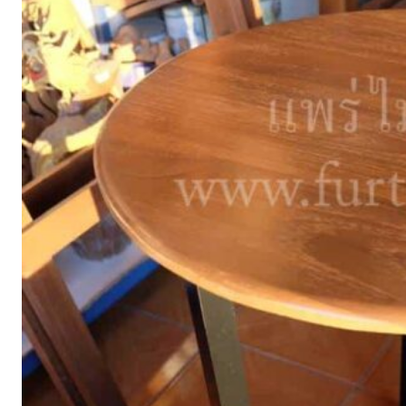
ตู้รองเท้า
ตู้หนังสือ / ชั้นวางหนังสือ
ตู้หัวเตียง
ตู้โชว์
ตู้โชว์
ไม้สัก โมเดิร์น
ประตู
ประตูไม้สัก โมเดิร์น
ประตูนิรภัยคู่ชอง
แสง
ประตูบานคู่
ประตูบานเฟี้ยม
ภาพแกะสลัก
ม้านั่งยาว
หน้าต่าง
ห้องชุด
เก้าอี้
เก้าอี้ไม้สัก โมเดิร์น
เก้าอี้ไม้สัก มินิ
มอล
เตียง
เตียงไม้สัก โมเดิร์น
เตียงไม้สัก มินิมอล
โซฟา
โซฟาไม้สัก โมเดิร์น
โต๊ะไม้สัก
โต๊ะกลางโซฟา
โต๊ะทำงาน
โต๊ะทํางานไม้สัก โมเดิร์น
โต๊ะทำงานไม้สัก มินิมอล
โต๊ะ
ประชุม
โต๊ะวางของ
โต๊ะหมู่บูชา
โต๊ะอาหาร
โต๊ะกินข้าวไม้สัก
กลม
โต๊ะกินข้าวไม้สัก โมเดิร์น
โต๊ะกินข้าวไม้สัก มินิมอล
โต๊ะเครื่อง(แป้ง)
ไม้แปรรูป อื่นๆ
สินค้าทั้งหมด (ALL
PRODUCT)
เกี่ยวกับเรา (ABOUT US)
ประวัติแพร่ไม้ไทย (COMPANY BACKGROUND)
ลูกค้าและพาร์ทเนอร์ (OUR CUSTOMERS)
โรงงานแพร่ไม้ไทย (FACTORY)
ผลงาน (ACHIVEMENT)
รีวิวลูกค้า (REVIEW)
ข่าวสารและบทความ (ARTICLE)
ติดต่อเรา (CONTACT)