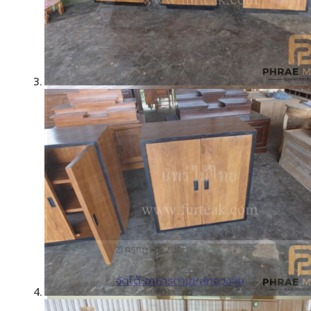
21 กรกฎาคม 2025
จัดโต๊ะอาหารตามหลักฮวงจุ้ย