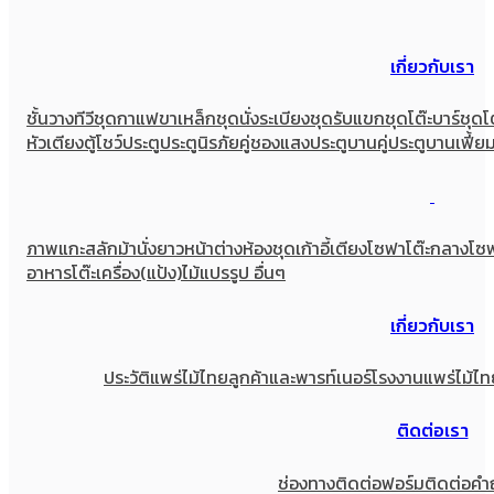
เกี่ยวกับเรา
ชั้นวางทีวี
ชุดกาแฟขาเหล็ก
ชุดนั่งระเบียง
ชุดรับแขก
ชุดโต๊ะบาร์
ชุดโ
หัวเตียง
ตู้โชว์
ประตู
ประตูนิรภัยคู่ชองแสง
ประตูบานคู่
ประตูบานเฟี้ย
ภาพแกะสลัก
ม้านั่งยาว
หน้าต่าง
ห้องชุด
เก้าอี้
เตียง
โซฟา
โต๊ะกลางโซ
อาหาร
โต๊ะเครื่อง(แป้ง)
ไม้แปรรูป อื่นๆ
เกี่ยวกับเรา
ประวัติแพร่ไม้ไทย
ลูกค้าและพารท์เนอร์
โรงงานแพร่ไม้ไท
ติดต่อเรา
ช่องทางติดต่อ
ฟอร์มติดต่อ
คำ