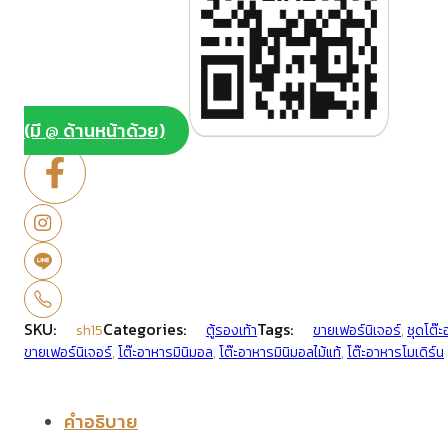
(มี @ ด้านหน้าด้วย)
SKU:
Categories:
Tags:
sh15
ตู้รองเท้า
ขายเฟอร์นิเจอร์
,
ชุดโต๊
ขายเฟอร์นิเจอร์
,
โต๊ะอาหารมินิมอล
,
โต๊ะอาหารมินิมอลไม้แท้
,
โต๊ะอาหารโมเดิร์น
คำอธิบาย