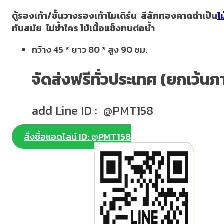
ตู้รองเท้า/ชั้นวางรองเท้าโมเดิร์น สีสักทองคาดดำเป็น
ไ
ทันสมัย ไม่ซ้ำใคร ไม้เนื้อแข็งทนต่อน้ำ
กว้าง 45 * ยาว 80 * สูง 90 ซม.
จัดส่งฟรีทั่วประเทศ (ยกเว้นภ
add Line ID : @PMT158
สั่งซื้อแอดไลน์ ID: @PMT158