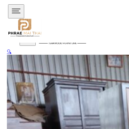
ข้ามไปยังเนื้อหาหลัก
ข้ามไปยังส่วนท้าย
🔍
สินค้าของเรา
อัปเดตล่าสุด
ชั้นวางทีวี
ชั้นวางทีวี ไม้สักโมเดิร์น
ชั้นวางทีวี ไม้สักมินิ
มอล
ชั้นวางของไม้สัก
ชุดกาแฟขาเหล็ก
ชุดนั่งระเบียง
ชุด
รับแขก
ชุดโต๊ะไม้แท้
ชุดโต๊ะไม้สัก โมเดิร์น
ชุดโต๊ะไม้สัก มิ
นิมอล
ชุดโต๊ะบาร์
ชุดโต๊ะอาหาร
ตู้
ตู้เสื้อผ้า
ตู้เสื้อผ้า โมเดิร์น