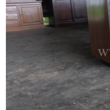
ตู้รองเท้า
ตู้หนังสือ / ชั้นวางหนังสือ
ตู้หัวเตียง
ตู้โชว์
ตู้โชว์
ไม้สัก โมเดิร์น
ประตู
ประตูไม้สัก โมเดิร์น
ประตูนิรภัยคู่ชอง
แสง
ประตูบานคู่
ประตูบานเฟี้ยม
ภาพแกะสลัก
ม้านั่งยาว
หน้าต่าง
ห้องชุด
เก้าอี้
เก้าอี้ไม้สัก โมเดิร์น
เก้าอี้ไม้สัก มินิ
มอล
เตียง
เตียงไม้สัก โมเดิร์น
เตียงไม้สัก มินิมอล
โซฟา
โซฟาไม้สัก โมเดิร์น
โต๊ะไม้สัก
โต๊ะกลางโซฟา
โต๊ะทำงาน
โต๊ะทํางานไม้สัก โมเดิร์น
โต๊ะทำงานไม้สัก มินิมอล
โต๊ะ
ประชุม
โต๊ะวางของ
โต๊ะหมู่บูชา
โต๊ะอาหาร
โต๊ะกินข้าวไม้สัก
กลม
โต๊ะกินข้าวไม้สัก โมเดิร์น
โต๊ะกินข้าวไม้สัก มินิมอล
โต๊ะเครื่อง(แป้ง)
ไม้แปรรูป อื่นๆ
สินค้าทั้งหมด (ALL
PRODUCT)
เกี่ยวกับเรา (ABOUT US)
ประวัติแพร่ไม้ไทย (COMPANY BACKGROUND)
ลูกค้าและพาร์ทเนอร์ (OUR CUSTOMERS)
โรงงานแพร่ไม้ไทย (FACTORY)
ผลงาน (ACHIVEMENT)
รีวิวลูกค้า (REVIEW)
ข่าวสารและบทความ (ARTICLE)
ติดต่อเรา (CONTACT)