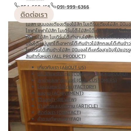
วางหนังสือ
ตู้หัวเตียง
ตู้โชว์
ตู้โชว์ไม้สัก โมเดิร์น
ประตู
ประตู
054-660-166
091-999-6366
โมเดิร์น
ประตูนิรภัยคู่ชองแสง
ประตูบานคู่
ประตูบานเฟี้ยม
ติดต่อเรา
แกะสลัก
ม้านั่งยาว
หน้าต่าง
ห้องชุด
เก้าอี้
เก้าอี้ไม้สัก โมเดิร
ไม้สัก มินิมอล
เตียง
เตียงไม้สัก โมเดิร์น
เตียงไม้สัก มินิม
โซฟา
โซฟาไม้สัก โมเดิร์น
โต๊ะไม้สัก
โต๊ะกลางโซฟา
โต๊ะทำง
ทํางานไม้สัก โมเดิร์น
โต๊ะทำงานไม้สัก มินิมอล
โต๊ะประชุม
โ
ของ
โต๊ะหมู่บูชา
โต๊ะอาหาร
โต๊ะกินข้าวไม้สักกลม
โต๊ะกินข้าว
โมเดิร์น
โต๊ะกินข้าวไม้สัก มินิมอล
โต๊ะเครื่อง(แป้ง)
ไม้แปรรู
สินค้าทั้งหมด (ALL PRODUCT)
เกี่ยวกับเรา (ABOUT US)
ประวัติแพร่ไม้ไทย (COMPANY BACKGROUND)
ลูกค้าและพาร์ทเนอร์ (OUR CUSTOMERS)
โรงงานแพร่ไม้ไทย (FACTORY)
ผลงาน (ACHIVEMENT)
รีวิวลูกค้า (REVIEW)
ข่าวสารและบทความ (ARTICLE)
ติดต่อเรา (CONTACT)
คำถามที่พบบ่อย (FAQ)