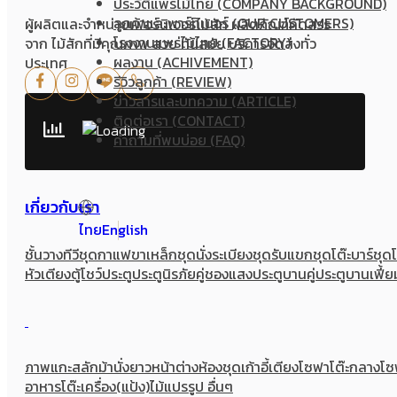
ประวัติแพร่ไม้ไทย (COMPANY BACKGROUND)
ลูกค้าและพาร์ทเนอร์ (OUR CUSTOMERS)
ผู้ผลิตและจำหน่ายเฟอร์นิเจอร์ไม้สัก ผลิตภัณฑ์คัดสรร
โรงงานแพร่ไม้ไทย (FACTORY)
จาก ไม้สักที่มีคุณภาพ สวย ทันสมัย บริการจัดส่งทั่ว
ผลงาน (ACHIVEMENT)
ประเทศ
รีวิวลูกค้า (REVIEW)
ข่าวสารและบทความ (ARTICLE)
ติดต่อเรา (CONTACT)
คำถามที่พบบ่อย (FAQ)
เกี่ยวกับเรา
ไทย
English
ชั้นวางทีวี
ชุดกาแฟขาเหล็ก
ชุดนั่งระเบียง
ชุดรับแขก
ชุดโต๊ะบาร์
ชุด
หัวเตียง
ตู้โชว์
ประตู
ประตูนิรภัยคู่ชองแสง
ประตูบานคู่
ประตูบานเฟี้ย
ภาพแกะสลัก
ม้านั่งยาว
หน้าต่าง
ห้องชุด
เก้าอี้
เตียง
โซฟา
โต๊ะกลางโ
อาหาร
โต๊ะเครื่อง(แป้ง)
ไม้แปรรูป อื่นๆ