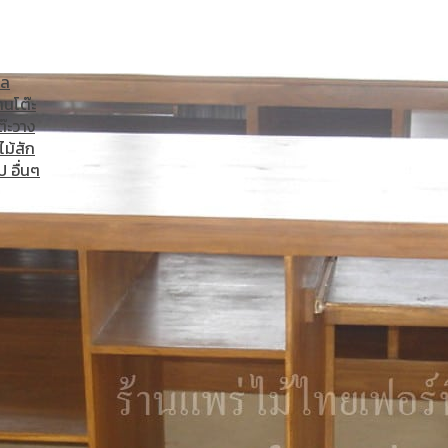
ไม้สัก
ภาพ
์น
เก้าอี้
อล
าน
โต๊ะ
ต๊ะวาง
ไม้สัก
ป อื่นๆ