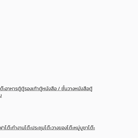
โต๊ะอาหาร
ตู้
ตู้รองเท้า
ตู้หนังสือ / ชั้นวางหนังสือ
ตู้
ม
ซฟา
โต๊ะทำงาน
โต๊ะประชุม
โต๊ะวางของ
โต๊ะหมู่บูชา
โต๊ะ