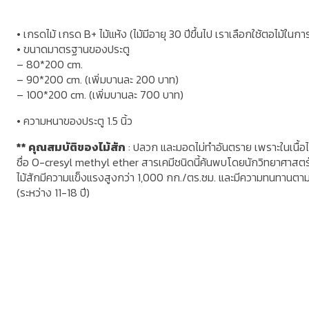
•
เกรดไม้ เกรด
B+
ไม้แห้ง (ไม้มีอายุ
30
ปีขึ้นไป เราเลือกใช้ตอไม้ในก
•
ขนาดมาตรฐานของประตู
– 80*200 cm.
– 90*200 cm. (
เพิ่มบานละ
200
บาท)
– 100*200 cm. (
เพิ่มบานละ
700
บาท)
•
ความหนาของประตู
1.5
นิ้ว
**
คุณสมบัติของไม้สัก
:
ปลวก และมอดไม่ทำอันตราย เพราะในเนื้อไม้
ชื่อ
O-cresyl methyl ether
สารเคมีชนิดนี้ค้นพบโดยนักวิทยาศาสตร
ไม้สักมีความแข็งแรงสูงกว่า
1,000
กก./ตร.ซม. และมีความทนทานตาม
(ระหว่าง
11-18
ปี)