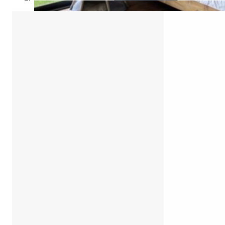
21 กรกฎาคม 2025
จัดโต๊ะอาหารตามหลักฮวงจุ้ย