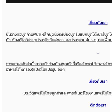
เกี่ยวกับเรา
ชั้นวางทีวี
ชุดกาแฟขาเหล็ก
ชุดนั่งระเบียง
ชุดรับแขก
ชุดโต๊ะบาร์
ชุดโ
หัวเตียง
ตู้โชว์
ประตู
ประตูนิรภัยคู่ชองแสง
ประตูบานคู่
ประตูบานเฟี้ย
ภาพแกะสลัก
ม้านั่งยาว
หน้าต่าง
ห้องชุด
เก้าอี้
เตียง
โซฟา
โต๊ะกลางโซ
อาหาร
โต๊ะเครื่อง(แป้ง)
ไม้แปรรูป อื่นๆ
เกี่ยวกับเรา
ประวัติแพร่ไม้ไทย
ลูกค้าและพารท์เนอร์
โรงงานแพร่ไม้ไท
ติดต่อเรา