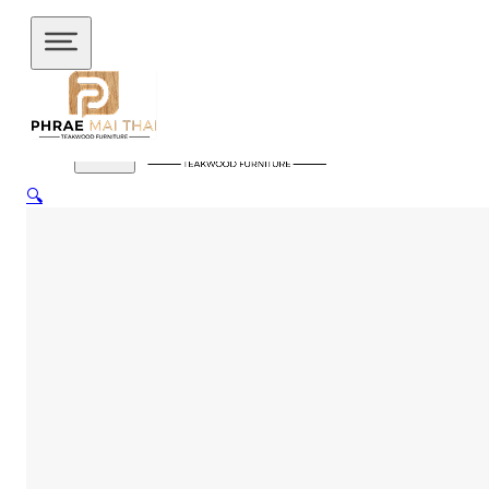
ข้ามไปยังเนื้อหาหลัก
ข้ามไปยังส่วนท้าย
🔍
สินค้าของเรา
อัปเดตล่าสุด
ชั้นวางทีวี
ชั้นวางทีวี ไม้สักโมเดิร์น
ชั้นวางทีวี ไม้สักมินิ
มอล
ชั้นวางของไม้สัก
ชุดกาแฟขาเหล็ก
ชุดนั่งระเบียง
ชุด
รับแขก
ชุดโต๊ะไม้แท้
ชุดโต๊ะไม้สัก โมเดิร์น
ชุดโต๊ะไม้สัก มิ
นิมอล
ชุดโต๊ะบาร์
ชุดโต๊ะอาหาร
ตู้
ตู้เสื้อผ้า
ตู้เสื้อผ้า โมเดิร์น