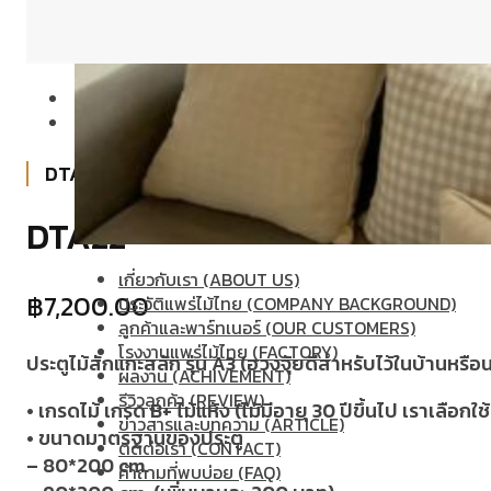
DTA22
DTA22
เกี่ยวกับเรา (ABOUT US)
฿
7,200.00
ประวัติแพร่ไม้ไทย (COMPANY BACKGROUND)
ลูกค้าและพาร์ทเนอร์ (OUR CUSTOMERS)
โรงงานแพร่ไม้ไทย (FACTORY)
ประตูไม้สักแกะสลัก รุ่น A3 (ฮวงจุ้ยดีสำหรับไว้ในบ้านหรื
ผลงาน (ACHIVEMENT)
รีวิวลูกค้า (REVIEW)
•
เกรดไม้ เกรด
B+
ไม้แห้ง (ไม้มีอายุ
30
ปีขึ้นไป เราเลือกใ
ข่าวสารและบทความ (ARTICLE)
•
ขนาดมาตรฐานของประตู
ติดต่อเรา (CONTACT)
– 80*200 cm.
คำถามที่พบบ่อย (FAQ)