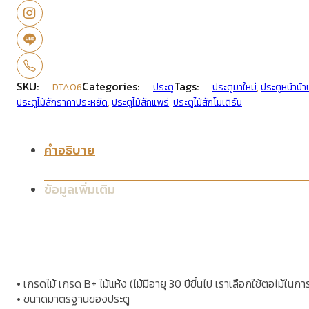
SKU:
Categories:
Tags:
DTA06
ประตู
ประตูมาใหม่
,
ประตูหน้าบ้า
ประตูไม้สักราคาประหยัด
,
ประตูไม้สักแพร่
,
ประตูไม้สักโมเดิร์น
คำอธิบาย
ข้อมูลเพิ่มเติม
• เกรดไม้ เกรด B+ ไม้แห้ง (ไม้มีอายุ 30 ปีขึ้นไป เราเลือกใช้ตอไม้ในก
• ขนาดมาตรฐานของประตู