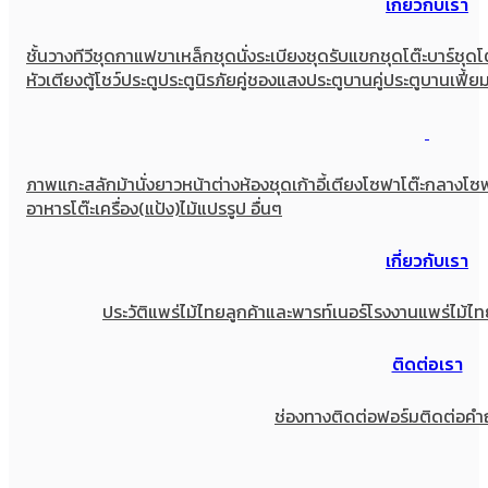
เกี่ยวกับเรา
ชั้นวางทีวี
ชุดกาแฟขาเหล็ก
ชุดนั่งระเบียง
ชุดรับแขก
ชุดโต๊ะบาร์
ชุดโ
หัวเตียง
ตู้โชว์
ประตู
ประตูนิรภัยคู่ชองแสง
ประตูบานคู่
ประตูบานเฟี้ย
ภาพแกะสลัก
ม้านั่งยาว
หน้าต่าง
ห้องชุด
เก้าอี้
เตียง
โซฟา
โต๊ะกลางโซ
อาหาร
โต๊ะเครื่อง(แป้ง)
ไม้แปรรูป อื่นๆ
เกี่ยวกับเรา
ประวัติแพร่ไม้ไทย
ลูกค้าและพารท์เนอร์
โรงงานแพร่ไม้ไท
ติดต่อเรา
ช่องทางติดต่อ
ฟอร์มติดต่อ
คำ