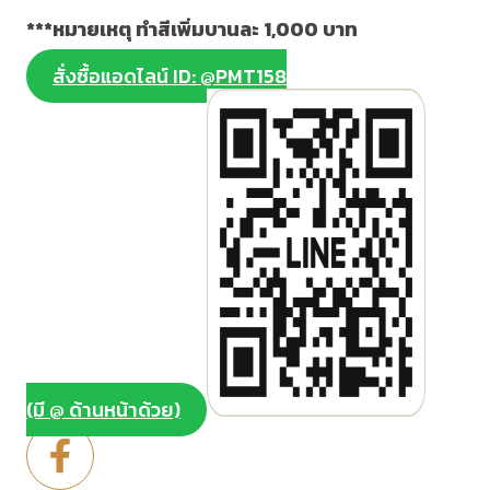
***หมายเหตุ ทำสีเพิ่มบานละ 1,000 บาท
สั่งซื้อแอดไลน์ ID: @PMT158
(มี @ ด้านหน้าด้วย)