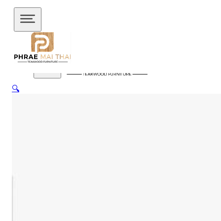
ข้ามไปยังเนื้อหาหลัก
ข้ามไปยังส่วนท้าย
🔍
สินค้าของเรา
อัปเดตล่าสุด
ชั้นวางทีวี
ชั้นวางทีวี ไม้สักโมเดิร์น
ชั้นวางทีวี ไม้สักมินิ
มอล
ชั้นวางของไม้สัก
ชุดกาแฟขาเหล็ก
ชุดนั่งระเบียง
ชุด
รับแขก
ชุดโต๊ะไม้แท้
ชุดโต๊ะไม้สัก โมเดิร์น
ชุดโต๊ะไม้สัก มิ
นิมอล
ชุดโต๊ะบาร์
ชุดโต๊ะอาหาร
ตู้
ตู้เสื้อผ้า
ตู้เสื้อผ้า โมเดิร์น