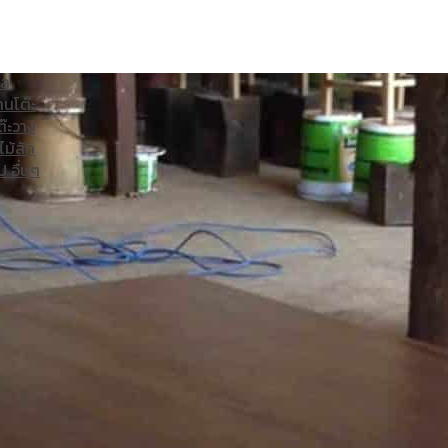
ไม้สัก
ภาพ
์น
เก้าอี้
อล
าน
โต๊ะ
ต๊ะวาง
ไม้สัก
ป อื่นๆ