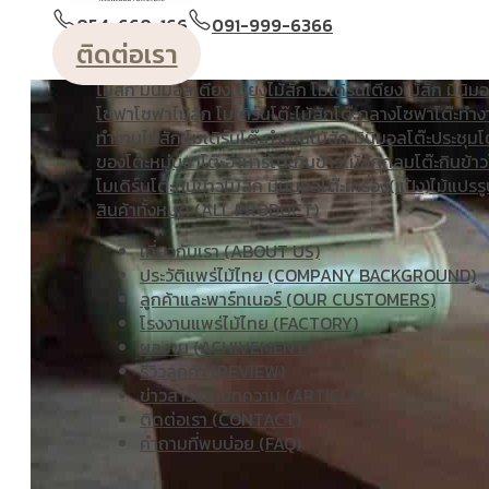
วางหนังสือ
ตู้หัวเตียง
ตู้โชว์
ตู้โชว์ไม้สัก โมเดิร์น
ประตู
ประตู
054-660-166
091-999-6366
โมเดิร์น
ประตูนิรภัยคู่ชองแสง
ประตูบานคู่
ประตูบานเฟี้ยม
ติดต่อเรา
แกะสลัก
ม้านั่งยาว
หน้าต่าง
ห้องชุด
เก้าอี้
เก้าอี้ไม้สัก โมเดิร
ไม้สัก มินิมอล
เตียง
เตียงไม้สัก โมเดิร์น
เตียงไม้สัก มินิม
โซฟา
โซฟาไม้สัก โมเดิร์น
โต๊ะไม้สัก
โต๊ะกลางโซฟา
โต๊ะทำง
ทํางานไม้สัก โมเดิร์น
โต๊ะทำงานไม้สัก มินิมอล
โต๊ะประชุม
โ
ของ
โต๊ะหมู่บูชา
โต๊ะอาหาร
โต๊ะกินข้าวไม้สักกลม
โต๊ะกินข้าว
โมเดิร์น
โต๊ะกินข้าวไม้สัก มินิมอล
โต๊ะเครื่อง(แป้ง)
ไม้แปรรู
สินค้าทั้งหมด (ALL PRODUCT)
เกี่ยวกับเรา (ABOUT US)
ประวัติแพร่ไม้ไทย (COMPANY BACKGROUND)
ลูกค้าและพาร์ทเนอร์ (OUR CUSTOMERS)
โรงงานแพร่ไม้ไทย (FACTORY)
ผลงาน (ACHIVEMENT)
รีวิวลูกค้า (REVIEW)
ข่าวสารและบทความ (ARTICLE)
ติดต่อเรา (CONTACT)
คำถามที่พบบ่อย (FAQ)