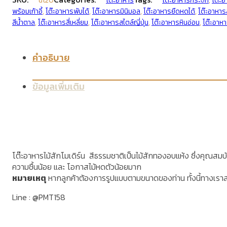
dt20
โต๊ะอาหาร
โต๊ะอาหารกระจก
,
โต๊ะ
พร้อมเก้าอี้
,
โต๊ะอาหารพับได้
,
โต๊ะอาหารมินิมอล
,
โต๊ะอาหารยืดหดได้
,
โต๊ะอาหา
สีน้ำตาล
,
โต๊ะอาหารสี่เหลี่ยม
,
โต๊ะอาหารสไตล์ญี่ปุ่น
,
โต๊ะอาหารหินอ่อน
,
โต๊ะอาหา
คำอธิบาย
ข้อมูลเพิ่มเติม
โต๊ะอาหารไม้สักโมเดิร์น สีธรรมชาติเป็นไม้สักทองอบแห้ง ซึ่งคุณสมบัต
ความชื้นน้อย และ โอกาสไม้หดตัวน้อยมาก
หมายเหตุ
หากลูกค้าต้องการรูปแบบตามขนาดของท่าน ทั้งนี้ทางเรา
Line : @PMT158