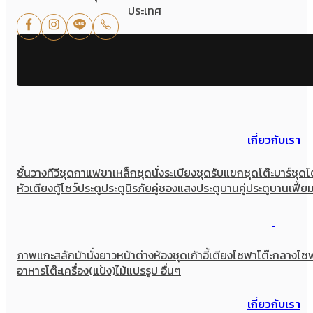
ประเทศ
เกี่ยวกับเรา
ชั้นวางทีวี
ชุดกาแฟขาเหล็ก
ชุดนั่งระเบียง
ชุดรับแขก
ชุดโต๊ะบาร์
ชุดโ
หัวเตียง
ตู้โชว์
ประตู
ประตูนิรภัยคู่ชองแสง
ประตูบานคู่
ประตูบานเฟี้ย
ภาพแกะสลัก
ม้านั่งยาว
หน้าต่าง
ห้องชุด
เก้าอี้
เตียง
โซฟา
โต๊ะกลางโซ
อาหาร
โต๊ะเครื่อง(แป้ง)
ไม้แปรรูป อื่นๆ
เกี่ยวกับเรา