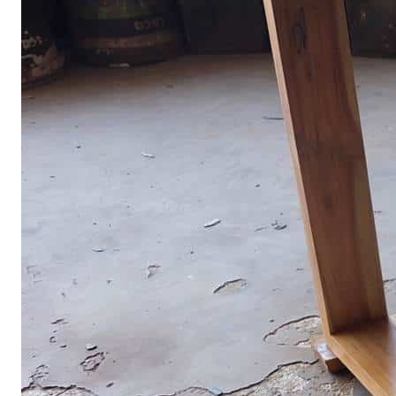
ตู้รองเท้า
ตู้หนังสือ / ชั้นวางหนังสือ
ตู้หัวเตียง
ตู้โชว์
ตู้โชว์
ไม้สัก โมเดิร์น
ประตู
ประตูไม้สัก โมเดิร์น
ประตูนิรภัยคู่ชอง
แสง
ประตูบานคู่
ประตูบานเฟี้ยม
ภาพแกะสลัก
ม้านั่งยาว
หน้าต่าง
ห้องชุด
เก้าอี้
เก้าอี้ไม้สัก โมเดิร์น
เก้าอี้ไม้สัก มินิ
มอล
เตียง
เตียงไม้สัก โมเดิร์น
เตียงไม้สัก มินิมอล
โซฟา
โซฟาไม้สัก โมเดิร์น
โต๊ะไม้สัก
โต๊ะกลางโซฟา
โต๊ะทำงาน
โต๊ะทํางานไม้สัก โมเดิร์น
โต๊ะทำงานไม้สัก มินิมอล
โต๊ะ
ประชุม
โต๊ะวางของ
โต๊ะหมู่บูชา
โต๊ะอาหาร
โต๊ะกินข้าวไม้สัก
กลม
โต๊ะกินข้าวไม้สัก โมเดิร์น
โต๊ะกินข้าวไม้สัก มินิมอล
โต๊ะเครื่อง(แป้ง)
ไม้แปรรูป อื่นๆ
สินค้าทั้งหมด (ALL
PRODUCT)
เกี่ยวกับเรา (ABOUT US)
ประวัติแพร่ไม้ไทย (COMPANY BACKGROUND)
ลูกค้าและพาร์ทเนอร์ (OUR CUSTOMERS)
โรงงานแพร่ไม้ไทย (FACTORY)
ผลงาน (ACHIVEMENT)
รีวิวลูกค้า (REVIEW)
ข่าวสารและบทความ (ARTICLE)
ติดต่อเรา (CONTACT)