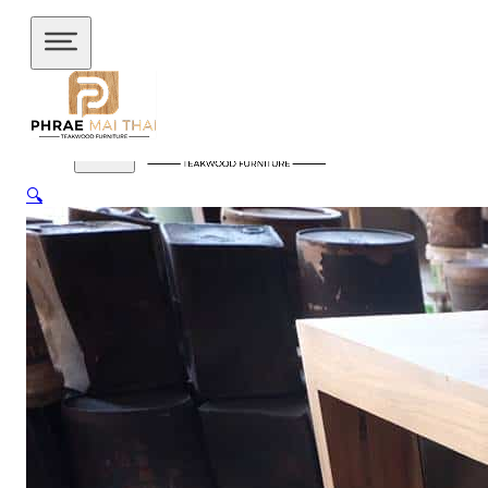
ข้ามไปยังเนื้อหาหลัก
ข้ามไปยังส่วนท้าย
🔍
สินค้าของเรา
อัปเดตล่าสุด
ชั้นวางทีวี
ชั้นวางทีวี ไม้สักโมเดิร์น
ชั้นวางทีวี ไม้สักมินิ
มอล
ชั้นวางของไม้สัก
ชุดกาแฟขาเหล็ก
ชุดนั่งระเบียง
ชุด
รับแขก
ชุดโต๊ะไม้แท้
ชุดโต๊ะไม้สัก โมเดิร์น
ชุดโต๊ะไม้สัก มิ
นิมอล
ชุดโต๊ะบาร์
ชุดโต๊ะอาหาร
ตู้
ตู้เสื้อผ้า
ตู้เสื้อผ้า โมเดิร์น