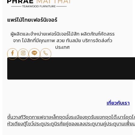
แพร่ไม้ไทยเฟอร์นิเจอร์
ผู้ผลิตและจำหน่ายเฟอร์นิเจอร์ไม้สัก ผลิตภัณฑ์คัดสรร
จาก ไม้สักที่มีคุณภาพ สวย ทันสมัย บริการจัดส่งทั่ว
ประเทศ
เกี่ยวกับเรา
ชั้นวางทีวี
ชุดกาแฟขาเหล็ก
ชุดนั่งระเบียง
ชุดรับแขก
ชุดโต๊ะบาร์
ชุดโ
หัวเตียง
ตู้โชว์
ประตู
ประตูนิรภัยคู่ชองแสง
ประตูบานคู่
ประตูบานเฟี้ย