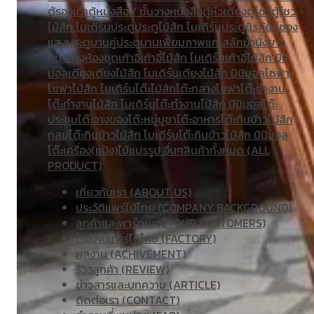
ตู้รองเท้า
ตู้หนังสือ / ชั้นวางหนังสือ
ตู้หัวเตียง
ตู้โชว์
ตู้โชว์
ไม้สัก โมเดิร์น
ประตู
ประตูไม้สัก โมเดิร์น
ประตูนิรภัยคู่ชอง
แสง
ประตูบานคู่
ประตูบานเฟี้ยม
ภาพแกะสลัก
ม้านั่งยาว
หน้าต่าง
ห้องชุด
เก้าอี้
เก้าอี้ไม้สัก โมเดิร์น
เก้าอี้ไม้สัก มินิ
มอล
เตียง
เตียงไม้สัก โมเดิร์น
เตียงไม้สัก มินิมอล
โซฟา
โซฟาไม้สัก โมเดิร์น
โต๊ะไม้สัก
โต๊ะกลางโซฟา
โต๊ะทำงาน
โต๊ะทํางานไม้สัก โมเดิร์น
โต๊ะทำงานไม้สัก มินิมอล
โต๊ะ
ประชุม
โต๊ะวางของ
โต๊ะหมู่บูชา
โต๊ะอาหาร
โต๊ะกินข้าวไม้สัก
กลม
โต๊ะกินข้าวไม้สัก โมเดิร์น
โต๊ะกินข้าวไม้สัก มินิมอล
โต๊ะเครื่อง(แป้ง)
ไม้แปรรูป อื่นๆ
สินค้าทั้งหมด (ALL
PRODUCT)
เกี่ยวกับเรา (ABOUT US)
ประวัติแพร่ไม้ไทย (COMPANY BACKGROUND)
ลูกค้าและพาร์ทเนอร์ (OUR CUSTOMERS)
โรงงานแพร่ไม้ไทย (FACTORY)
ผลงาน (ACHIVEMENT)
รีวิวลูกค้า (REVIEW)
ข่าวสารและบทความ (ARTICLE)
ติดต่อเรา (CONTACT)