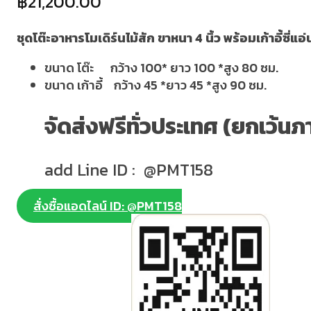
฿
21,200.00
ชุดโต๊ะอาหารโมเดิร์นไม้สัก ขาหนา 4 นิ้ว พร้อมเก้าอี้ซี่แอ่น 
ขนาด โต๊ะ กว้าง 100* ยาว 100 *สูง 80 ซม.
ขนาด เก้าอี้ กว้าง 45 *ยาว 45 *สูง 90 ซม.
จัดส่งฟรีทั่วประเทศ (ยกเว้นภ
add Line ID : @PMT158
สั่งซื้อแอดไลน์ ID: @PMT158