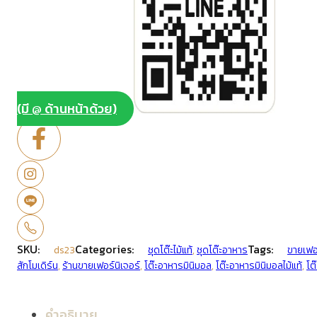
(มี @ ด้านหน้าด้วย)
SKU:
Categories:
Tags:
ds23
ชุดโต๊ะไม้แท้
,
ชุดโต๊ะอาหาร
ขายเฟอร
สักโมเดิร์น
,
ร้านขายเฟอร์นิเจอร์
,
โต๊ะอาหารมินิมอล
,
โต๊ะอาหารมินิมอลไม้แท้
,
โต
คำอธิบาย