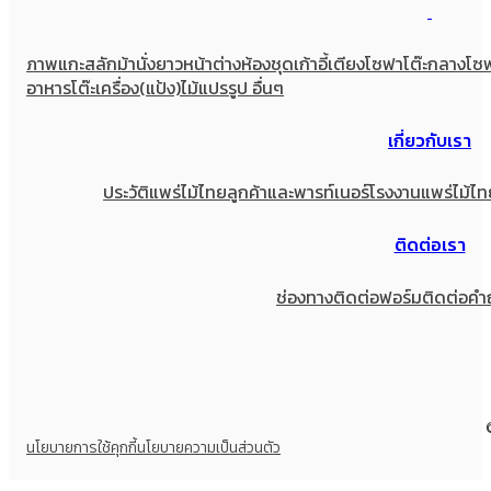
ภาพแกะสลัก
ม้านั่งยาว
หน้าต่าง
ห้องชุด
เก้าอี้
เตียง
โซฟา
โต๊ะกลางโซ
อาหาร
โต๊ะเครื่อง(แป้ง)
ไม้แปรรูป อื่นๆ
เกี่ยวกับเรา
ประวัติแพร่ไม้ไทย
ลูกค้าและพารท์เนอร์
โรงงานแพร่ไม้ไท
ติดต่อเรา
ช่องทางติดต่อ
ฟอร์มติดต่อ
คำ
นโยบายการใช้คุกกี้
นโยบายความเป็นส่วนตัว