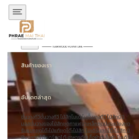
ข้ามไปยังเนื้อหาหลัก
ข้ามไปยังส่วนท้าย
สินค้าของเรา
อัปเดตล่าสุด
ชั้นวางทีวี
ชั้นวางทีวี ไม้สักโมเดิร์น
ชั้นวางทีวี ไม้สักมินิ
มอล
ชั้นวางของไม้สัก
ชุดกาแฟขาเหล็ก
ชุดนั่งระเบียง
ชุด
รับแขก
ชุดโต๊ะไม้แท้
ชุดโต๊ะไม้สัก โมเดิร์น
ชุดโต๊ะไม้สัก มิ
นิมอล
ชุดโต๊ะบาร์
ชุดโต๊ะอาหาร
ตู้
ตู้เสื้อผ้า
ตู้เสื้อผ้า โมเดิร์น