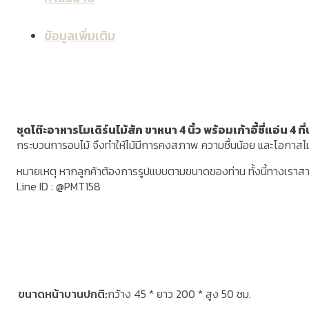
ข้อมูลเพิ่มเติม
ชุดโต๊ะอาหารโมเดิร์นไม้สัก ขาหนา 4 นิ้ว พร้อมเก้าอี้ซี่แอ่น 4 ที่น
กระบวนการอบไม้ จึงทำให้ไม้มีการคงสภาพ ความชื้นน้อย และโอกาสไ
หมายเหตุ หากลูกค้าต้องการรูปแบบตามขนาดของท่าน ทั้งนี้ทางเราส
Line ID : @PMT158
ขนาดหน้าบานปกติ
กว้าง 45 * ยาว 200 * สูง 50 ซม.