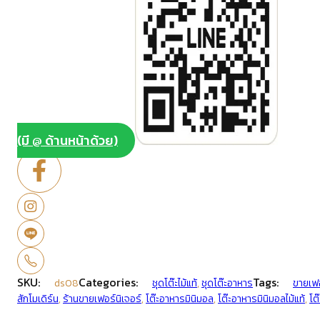
(มี @ ด้านหน้าด้วย)
SKU:
Categories:
Tags:
ds08
ชุดโต๊ะไม้แท้
,
ชุดโต๊ะอาหาร
ขายเฟอ
สักโมเดิร์น
,
ร้านขายเฟอร์นิเจอร์
,
โต๊ะอาหารมินิมอล
,
โต๊ะอาหารมินิมอลไม้แท้
,
โต