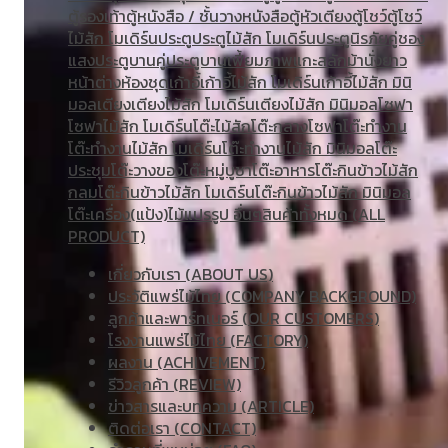
ตู้รองเท้า
ตู้หนังสือ / ชั้นวางหนังสือ
ตู้หัวเตียง
ตู้โชว์
ตู้โชว์
ไม้สัก โมเดิร์น
ประตู
ประตูไม้สัก โมเดิร์น
ประตูนิรภัยคู่ชอง
แสง
ประตูบานคู่
ประตูบานเฟี้ยม
ภาพแกะสลัก
ม้านั่งยาว
หน้าต่าง
ห้องชุด
เก้าอี้
เก้าอี้ไม้สัก โมเดิร์น
เก้าอี้ไม้สัก มินิ
มอล
เตียง
เตียงไม้สัก โมเดิร์น
เตียงไม้สัก มินิมอล
โซฟา
โซฟาไม้สัก โมเดิร์น
โต๊ะไม้สัก
โต๊ะกลางโซฟา
โต๊ะทำงาน
โต๊ะทํางานไม้สัก โมเดิร์น
โต๊ะทำงานไม้สัก มินิมอล
โต๊ะ
ประชุม
โต๊ะวางของ
โต๊ะหมู่บูชา
โต๊ะอาหาร
โต๊ะกินข้าวไม้สัก
กลม
โต๊ะกินข้าวไม้สัก โมเดิร์น
โต๊ะกินข้าวไม้สัก มินิมอล
โต๊ะเครื่อง(แป้ง)
ไม้แปรรูป อื่นๆ
สินค้าทั้งหมด (ALL
PRODUCT)
เกี่ยวกับเรา (ABOUT US)
ประวัติแพร่ไม้ไทย (COMPANY BACKGROUND)
ลูกค้าและพาร์ทเนอร์ (OUR CUSTOMERS)
โรงงานแพร่ไม้ไทย (FACTORY)
ผลงาน (ACHIVEMENT)
รีวิวลูกค้า (REVIEW)
ข่าวสารและบทความ (ARTICLE)
ติดต่อเรา (CONTACT)