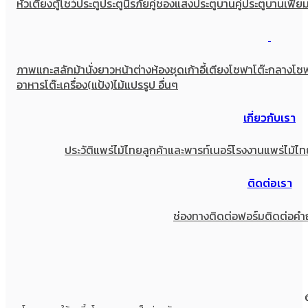
หัวเตียง
ตู้โชว์
ประตู
ประตูนิรภัยคู่ชองแสง
ประตูบานคู่
ประตูบานเฟี้ย
ภาพแกะสลัก
ม้านั่งยาว
หน้าต่าง
ห้องชุด
เก้าอี้
เตียง
โซฟา
โต๊ะกลางโซ
อาหาร
โต๊ะเครื่อง(แป้ง)
ไม้แปรรูป อื่นๆ
เกี่ยวกับเรา
ประวัติแพร่ไม้ไทย
ลูกค้าและพารท์เนอร์
โรงงานแพร่ไม้ไท
ติดต่อเรา
ช่องทางติดต่อ
ฟอร์มติดต่อ
คำ