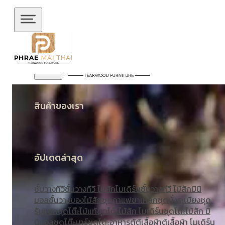
ข้ามไปยังเนื้อหาหลัก
ข้ามไปยังส่วนท้าย
สินค้าของเรา
อัปเดตล่าสุด
ชั้นวางทีวี
ชั้นวางทีวี ไม้สักโมเดิร์น
ชั้นวางทีวี ไม้สักมินิ
มอล
ชั้นวางของไม้สัก
ชุดกาแฟขาเหล็ก
ชุดนั่งระเบียง
ชุด
รับแขก
ชุดโต๊ะไม้แท้
ชุดโต๊ะไม้สัก โมเดิร์น
ชุดโต๊ะไม้สัก มิ
นิมอล
ชุดโต๊ะบาร์
ชุดโต๊ะอาหาร
ตู้
ตู้เสื้อผ้า
ตู้เสื้อผ้า โมเดิร์น