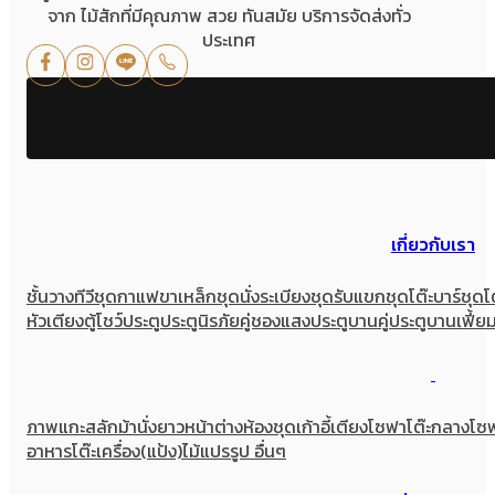
จาก ไม้สักที่มีคุณภาพ สวย ทันสมัย บริการจัดส่งทั่ว
ประเทศ
เกี่ยวกับเรา
ชั้นวางทีวี
ชุดกาแฟขาเหล็ก
ชุดนั่งระเบียง
ชุดรับแขก
ชุดโต๊ะบาร์
ชุดโ
หัวเตียง
ตู้โชว์
ประตู
ประตูนิรภัยคู่ชองแสง
ประตูบานคู่
ประตูบานเฟี้ย
ภาพแกะสลัก
ม้านั่งยาว
หน้าต่าง
ห้องชุด
เก้าอี้
เตียง
โซฟา
โต๊ะกลางโซ
อาหาร
โต๊ะเครื่อง(แป้ง)
ไม้แปรรูป อื่นๆ