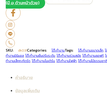
(มี @ ด้านหน้าด้วย)
SKU:
Categories:
Tags:
dk031
โต๊ะทำงาน
โต๊ะทำงานขนาดเล็ก
,
โ
ทำงานมินิมอล
,
โต๊ะทำงานยืนปรับระดับ
,
โต๊ะทำงานร่วมสมัย
,
โต๊ะทำงานลอฟท์
,
โ
ทำงานเล็กกะทัดรัด
,
โต๊ะทำงานโมเดิร์น
,
โต๊ะทำงานไฟฟ้า
,
โต๊ะทำงานไม้ธรรมชาต
คำอธิบาย
ข้อมูลเพิ่มเติม