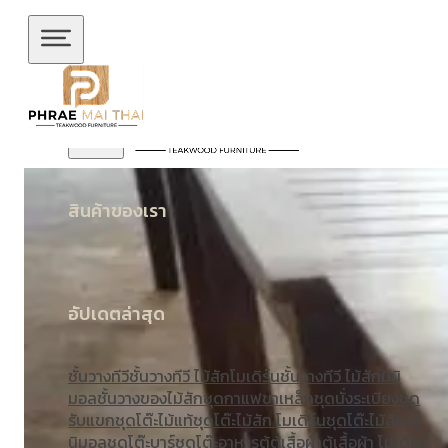
ข้ามไปยังเนื้อหาหลัก
ข้ามไปยังส่วนท้าย
สินค้าของเรา
อัปเดตล่าสุด
ชั้นวางทีวี
ชั้นวางทีวี ไม้สักโมเดิร์น
ชั้นวางทีวี ไม้สักมินิ
มอล
ชั้นวางของไม้สัก
ชุดกาแฟขาเหล็ก
ชุดนั่งระเบียง
ชุด
รับแขก
ชุดโต๊ะไม้แท้
ชุดโต๊ะไม้สัก โมเดิร์น
ชุดโต๊ะไม้สัก มิ
นิมอล
ชุดโต๊ะบาร์
ชุดโต๊ะอาหาร
ตู้
ตู้เสื้อผ้า
ตู้เสื้อผ้า โมเดิร์น