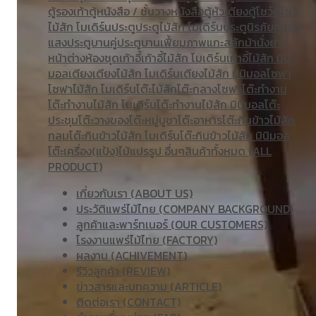
ตู้รองเท้า
ตู้หนังสือ / ชั้นวางหนังสือ
ตู้หัวเตียง
ตู้โชว์
ตู้โชว์
ไม้สัก โมเดิร์น
ประตู
ประตูไม้สัก โมเดิร์น
ประตูนิรภัยคู่ชอง
แสง
ประตูบานคู่
ประตูบานเฟี้ยม
ภาพแกะสลัก
ม้านั่งยาว
หน้าต่าง
ห้องชุด
เก้าอี้
เก้าอี้ไม้สัก โมเดิร์น
เก้าอี้ไม้สัก มินิ
มอล
เตียง
เตียงไม้สัก โมเดิร์น
เตียงไม้สัก มินิมอล
โซฟา
โซฟาไม้สัก โมเดิร์น
โต๊ะไม้สัก
โต๊ะกลางโซฟา
โต๊ะทำงาน
โต๊ะทํางานไม้สัก โมเดิร์น
โต๊ะทำงานไม้สัก มินิมอล
โต๊ะ
ประชุม
โต๊ะวางของ
โต๊ะหมู่บูชา
โต๊ะอาหาร
โต๊ะกินข้าวไม้สัก
กลม
โต๊ะกินข้าวไม้สัก โมเดิร์น
โต๊ะกินข้าวไม้สัก มินิมอล
โต๊ะเครื่อง(แป้ง)
ไม้แปรรูป อื่นๆ
สินค้าทั้งหมด (ALL
PRODUCT)
เกี่ยวกับเรา (ABOUT US)
ประวัติแพร่ไม้ไทย (COMPANY BACKGROUND)
ลูกค้าและพาร์ทเนอร์ (OUR CUSTOMERS)
โรงงานแพร่ไม้ไทย (FACTORY)
ผลงาน (ACHIVEMENT)
รีวิวลูกค้า (REVIEW)
ข่าวสารและบทความ (ARTICLE)
ติดต่อเรา (CONTACT)