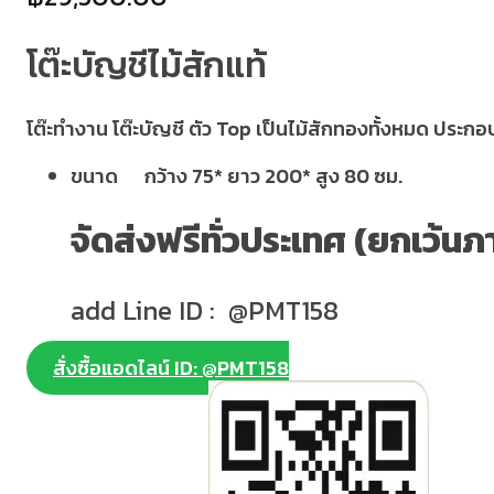
โต๊ะบัญชีไม้สักแท้
โต๊ะทำงาน โต๊ะบัญชี ตัว Top เป็นไม้สักทองทั้งหมด ประกอบ
ขนาด กว้าง 75* ยาว 200* สูง 80 ซม.
จัดส่งฟรีทั่วประเทศ (ยกเว้นภ
add Line ID : @PMT158
สั่งซื้อแอดไลน์ ID: @PMT158