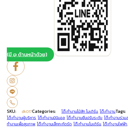
(มี @ ด้านหน้าด้วย)
SKU:
Categories:
Tags:
dk017
โต๊ะทำงานไม้สัก โมเดิร์น
,
โต๊ะทำงาน
โต๊ะทำงานผู้บริหาร
,
โต๊ะทำงานมินิมอล
,
โต๊ะทำงานยืนปรับระดับ
,
โต๊ะทำงานร่วมส
ทำงานเพื่อสุขภาพ
,
โต๊ะทำงานเล็กกะทัดรัด
,
โต๊ะทำงานโมเดิร์น
,
โต๊ะทำงานไฟฟ้า