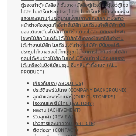
ตู้รองเท้า
ตู้หนังสือ / ชั้นวางหนังสือ
ตู้หัวเตียง
ตู้โชว์
ตู้โชว์
ไม้สัก โมเดิร์น
ประตู
ประตูไม้สัก โมเดิร์น
ประตูนิรภัยคู่ชอง
แสง
ประตูบานคู่
ประตูบานเฟี้ยม
ภาพแกะสลัก
ม้านั่งยาว
หน้าต่าง
ห้องชุด
เก้าอี้
เก้าอี้ไม้สัก โมเดิร์น
เก้าอี้ไม้สัก มินิ
มอล
เตียง
เตียงไม้สัก โมเดิร์น
เตียงไม้สัก มินิมอล
โซฟา
โซฟาไม้สัก โมเดิร์น
โต๊ะไม้สัก
โต๊ะกลางโซฟา
โต๊ะทำงาน
โต๊ะทํางานไม้สัก โมเดิร์น
โต๊ะทำงานไม้สัก มินิมอล
โต๊ะ
ประชุม
โต๊ะวางของ
โต๊ะหมู่บูชา
โต๊ะอาหาร
โต๊ะกินข้าวไม้สัก
กลม
โต๊ะกินข้าวไม้สัก โมเดิร์น
โต๊ะกินข้าวไม้สัก มินิมอล
โต๊ะเครื่อง(แป้ง)
ไม้แปรรูป อื่นๆ
สินค้าทั้งหมด (ALL
PRODUCT)
เกี่ยวกับเรา (ABOUT US)
ประวัติแพร่ไม้ไทย (COMPANY BACKGROUND)
ลูกค้าและพาร์ทเนอร์ (OUR CUSTOMERS)
โรงงานแพร่ไม้ไทย (FACTORY)
ผลงาน (ACHIVEMENT)
รีวิวลูกค้า (REVIEW)
ข่าวสารและบทความ (ARTICLE)
ติดต่อเรา (CONTACT)