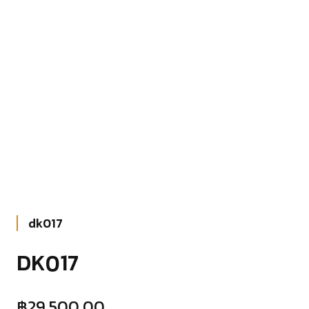
dk017
DK017
฿
29,500.00