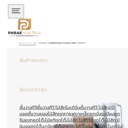
ข้ามไปยังเนื้อหาหลัก
ข้ามไปยังส่วนท้าย
สินค้าของเรา
อัปเดตล่าสุด
ชั้นวางทีวี
ชั้นวางทีวี ไม้สักโมเดิร์น
ชั้นวางทีวี ไม้สักมินิ
มอล
ชั้นวางของไม้สัก
ชุดกาแฟขาเหล็ก
ชุดนั่งระเบียง
ชุด
รับแขก
ชุดโต๊ะไม้แท้
ชุดโต๊ะไม้สัก โมเดิร์น
ชุดโต๊ะไม้สัก มิ
นิมอล
ชุดโต๊ะบาร์
ชุดโต๊ะอาหาร
ตู้
ตู้เสื้อผ้า
ตู้เสื้อผ้า โมเดิร์น