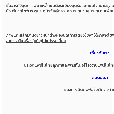
ชั้นวางทีวี
ชุดกาแฟขาเหล็ก
ชุดนั่งระเบียง
ชุดรับแขก
ชุดโต๊ะบาร์
ชุดโ
หัวเตียง
ตู้โชว์
ประตู
ประตูนิรภัยคู่ชองแสง
ประตูบานคู่
ประตูบานเฟี้ย
ภาพแกะสลัก
ม้านั่งยาว
หน้าต่าง
ห้องชุด
เก้าอี้
เตียง
โซฟา
โต๊ะกลางโซ
อาหาร
โต๊ะเครื่อง(แป้ง)
ไม้แปรรูป อื่นๆ
เกี่ยวกับเรา
ประวัติแพร่ไม้ไทย
ลูกค้าและพารท์เนอร์
โรงงานแพร่ไม้ไท
ติดต่อเรา
ช่องทางติดต่อ
ฟอร์มติดต่อ
คำ