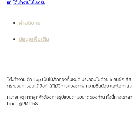
แท้
,
โต๊ะทำงานไม้โมเดิร์น
คำอธิบาย
ข้อมูลเพิ่มเติม
โต๊ะทำงาน ตัว Top เป็นไม้สักทองทั้งหมด ประกอบไปด้วย 6 ลิ้นชัก สีสักเ
กระบวนการอบไม้ จึงทำให้ไม้มีการคงสภาพ ความชื้นน้อย และโอกาสไ
หมายเหตุ หากลูกค้าต้องการรูปแบบตามขนาดของท่าน ทั้งนี้ทางเราส
Line : @PMT158