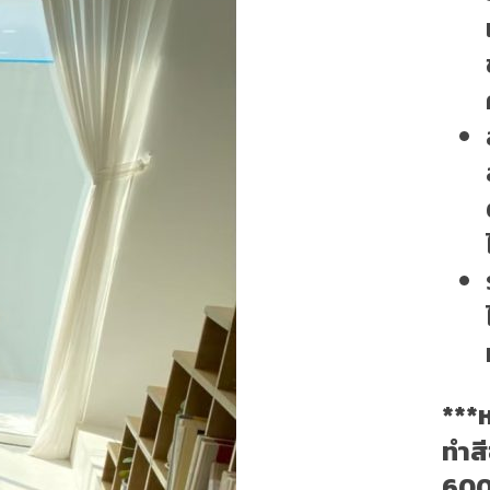
***
ทำสี
600