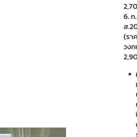
2,7
6. ก
ส.2
(รา
วงก
2,9