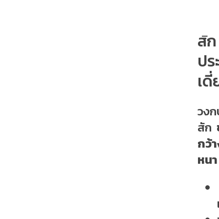
วง
สัก
ปร
เดี่
วงกบ
สัก
กว้า
หนา 