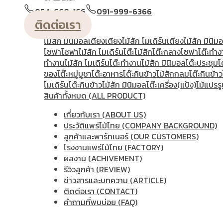
วางหนังสือ
ตู้หัวเตียง
ตู้โชว์
ตู้โชว์ไม้สัก โมเดิร์น
ประตู
ประตู
054-660-166
091-999-6366
โมเดิร์น
ประตูนิรภัยคู่ชองแสง
ประตูบานคู่
ประตูบานเฟี้ยม
ติดต่อเรา
แกะสลัก
ม้านั่งยาว
หน้าต่าง
ห้องชุด
เก้าอี้
เก้าอี้ไม้สัก โมเดิร
ไม้สัก มินิมอล
เตียง
เตียงไม้สัก โมเดิร์น
เตียงไม้สัก มินิม
โซฟา
โซฟาไม้สัก โมเดิร์น
โต๊ะไม้สัก
โต๊ะกลางโซฟา
โต๊ะทำง
ทํางานไม้สัก โมเดิร์น
โต๊ะทำงานไม้สัก มินิมอล
โต๊ะประชุม
โ
ของ
โต๊ะหมู่บูชา
โต๊ะอาหาร
โต๊ะกินข้าวไม้สักกลม
โต๊ะกินข้าว
โมเดิร์น
โต๊ะกินข้าวไม้สัก มินิมอล
โต๊ะเครื่อง(แป้ง)
ไม้แปรรู
สินค้าทั้งหมด (ALL PRODUCT)
เกี่ยวกับเรา (ABOUT US)
ประวัติแพร่ไม้ไทย (COMPANY BACKGROUND)
ลูกค้าและพาร์ทเนอร์ (OUR CUSTOMERS)
โรงงานแพร่ไม้ไทย (FACTORY)
ผลงาน (ACHIVEMENT)
รีวิวลูกค้า (REVIEW)
ข่าวสารและบทความ (ARTICLE)
ติดต่อเรา (CONTACT)
คำถามที่พบบ่อย (FAQ)