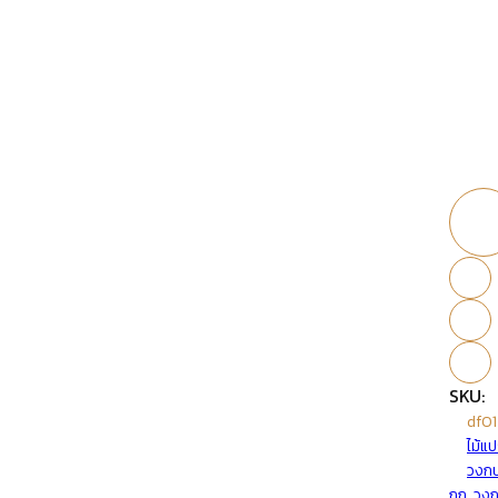
SKU:
df01
ไม้แป
วงกบ
ถูก
,
วงก