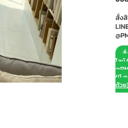
สั่ง
LINE
@PM
สั
ไลน์ 
@PM
(มี @
ด้วย