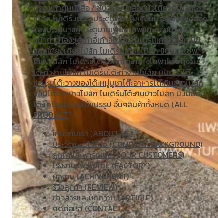
ตู้รองเท้า
ตู้หนังสือ / ชั้นวางหนังสือ
ตู้หัวเตียง
ตู้โชว์
ตู้โชว์
ไม้สัก โมเดิร์น
ประตู
ประตูไม้สัก โมเดิร์น
ประตูนิรภัยคู่ชอง
แสง
ประตูบานคู่
ประตูบานเฟี้ยม
ภาพแกะสลัก
ม้านั่งยาว
หน้าต่าง
ห้องชุด
เก้าอี้
เก้าอี้ไม้สัก โมเดิร์น
เก้าอี้ไม้สัก มินิ
มอล
เตียง
เตียงไม้สัก โมเดิร์น
เตียงไม้สัก มินิมอล
โซฟา
โซฟาไม้สัก โมเดิร์น
โต๊ะไม้สัก
โต๊ะกลางโซฟา
โต๊ะทำงาน
โต๊ะทํางานไม้สัก โมเดิร์น
โต๊ะทำงานไม้สัก มินิมอล
โต๊ะ
ประชุม
โต๊ะวางของ
โต๊ะหมู่บูชา
โต๊ะอาหาร
โต๊ะกินข้าวไม้สัก
กลม
โต๊ะกินข้าวไม้สัก โมเดิร์น
โต๊ะกินข้าวไม้สัก มินิมอล
โต๊ะเครื่อง(แป้ง)
ไม้แปรรูป อื่นๆ
สินค้าทั้งหมด (ALL
PRODUCT)
เกี่ยวกับเรา (ABOUT US)
ประวัติแพร่ไม้ไทย (COMPANY BACKGROUND)
ลูกค้าและพาร์ทเนอร์ (OUR CUSTOMERS)
โรงงานแพร่ไม้ไทย (FACTORY)
ผลงาน (ACHIVEMENT)
รีวิวลูกค้า (REVIEW)
ข่าวสารและบทความ (ARTICLE)
ติดต่อเรา (CONTACT)