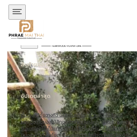
ข้ามไปยังเนื้อหาหลัก
ข้ามไปยังส่วนท้าย
สินค้าของเรา
อัปเดตล่าสุด
ชั้นวางทีวี
ชั้นวางทีวี ไม้สักโมเดิร์น
ชั้นวางทีวี ไม้สักมินิ
มอล
ชั้นวางของไม้สัก
ชุดกาแฟขาเหล็ก
ชุดนั่งระเบียง
ชุด
รับแขก
ชุดโต๊ะไม้แท้
ชุดโต๊ะไม้สัก โมเดิร์น
ชุดโต๊ะไม้สัก มิ
นิมอล
ชุดโต๊ะบาร์
ชุดโต๊ะอาหาร
ตู้
ตู้เสื้อผ้า
ตู้เสื้อผ้า โมเดิร์น