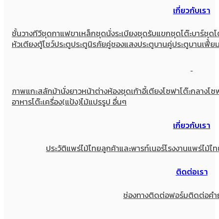
เกี่ยวกับเรา
ชั้นวางทีวี
ชุดกาแฟขาเหล็ก
ชุดนั่งระเบียง
ชุดรับแขก
ชุดโต๊ะบาร์
ชุดโ
หัวเตียง
ตู้โชว์
ประตู
ประตูนิรภัยคู่ชองแสง
ประตูบานคู่
ประตูบานเฟี้ย
ภาพแกะสลัก
ม้านั่งยาว
หน้าต่าง
ห้องชุด
เก้าอี้
เตียง
โซฟา
โต๊ะกลางโซ
อาหาร
โต๊ะเครื่อง(แป้ง)
ไม้แปรรูป อื่นๆ
เกี่ยวกับเรา
ประวัติแพร่ไม้ไทย
ลูกค้าและพารท์เนอร์
โรงงานแพร่ไม้ไท
ติดต่อเรา
ช่องทางติดต่อ
ฟอร์มติดต่อ
คำ