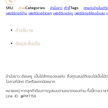
SKU:
Categories:
Tags:
ch44
ม้านั่งยาว
,
เก้าอี้
ตกแต่งบ้านโมเดิร์
เฟอร์นิเจอร์บ้าน
,
เฟอร์นิเจอร์สวยๆ
,
เฟอร์นิเจอร์หรู
,
เฟอร์นิเจอร์ห้องนั่งเล่น
,
เ
คำอธิบาย
ข้อมูลเพิ่มเติม
ม้านั่งยาว เรียบหรู เป็นไม้สักทองอบแห้ง ซึ่งคุณสมบัติของไม้เป็นไม้เ
โอกาสไม้หด ตัวหรือแตกน้อยมาก
หมายเหตุ หากลูกค้าต้องการรูปแบบตามขนาดของท่าน ทั้งนี้ทางเราส
Line ID : @PMT158