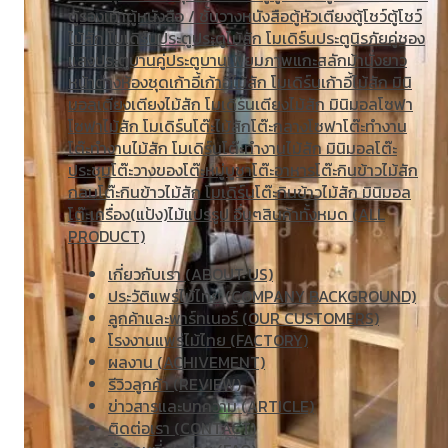
ตู้รองเท้า
ตู้หนังสือ / ชั้นวางหนังสือ
ตู้หัวเตียง
ตู้โชว์
ตู้โชว์
ไม้สัก โมเดิร์น
ประตู
ประตูไม้สัก โมเดิร์น
ประตูนิรภัยคู่ชอง
แสง
ประตูบานคู่
ประตูบานเฟี้ยม
ภาพแกะสลัก
ม้านั่งยาว
หน้าต่าง
ห้องชุด
เก้าอี้
เก้าอี้ไม้สัก โมเดิร์น
เก้าอี้ไม้สัก มินิ
มอล
เตียง
เตียงไม้สัก โมเดิร์น
เตียงไม้สัก มินิมอล
โซฟา
โซฟาไม้สัก โมเดิร์น
โต๊ะไม้สัก
โต๊ะกลางโซฟา
โต๊ะทำงาน
โต๊ะทํางานไม้สัก โมเดิร์น
โต๊ะทำงานไม้สัก มินิมอล
โต๊ะ
ประชุม
โต๊ะวางของ
โต๊ะหมู่บูชา
โต๊ะอาหาร
โต๊ะกินข้าวไม้สัก
กลม
โต๊ะกินข้าวไม้สัก โมเดิร์น
โต๊ะกินข้าวไม้สัก มินิมอล
โต๊ะเครื่อง(แป้ง)
ไม้แปรรูป อื่นๆ
สินค้าทั้งหมด (ALL
PRODUCT)
เกี่ยวกับเรา (ABOUT US)
ประวัติแพร่ไม้ไทย (COMPANY BACKGROUND)
ลูกค้าและพาร์ทเนอร์ (OUR CUSTOMERS)
โรงงานแพร่ไม้ไทย (FACTORY)
ผลงาน (ACHIVEMENT)
รีวิวลูกค้า (REVIEW)
ข่าวสารและบทความ (ARTICLE)
ติดต่อเรา (CONTACT)