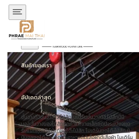
ข้ามไปยังเนื้อหาหลัก
ข้ามไปยังส่วนท้าย
สินค้าของเรา
อัปเดตล่าสุด
ชั้นวางทีวี
ชั้นวางทีวี ไม้สักโมเดิร์น
ชั้นวางทีวี ไม้สักมินิ
มอล
ชั้นวางของไม้สัก
ชุดกาแฟขาเหล็ก
ชุดนั่งระเบียง
ชุด
รับแขก
ชุดโต๊ะไม้แท้
ชุดโต๊ะไม้สัก โมเดิร์น
ชุดโต๊ะไม้สัก มิ
นิมอล
ชุดโต๊ะบาร์
ชุดโต๊ะอาหาร
ตู้
ตู้เสื้อผ้า
ตู้เสื้อผ้า โมเดิร์น