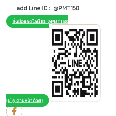
add Line ID : @PMT158
สั่งซื้อแอดไลน์ ID: @PMT158
(มี @ ด้านหน้าด้วย)