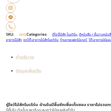
SKU:
Categories:
cbt12
ตู้โชว์ไม้สัก โมเดิร์น
,
ตู้หนังสือ / ชั้นวางหนังส
อาหารไม้สัก
,
ชุดโต๊ะอาหารไม้สักโมเดิร์น
,
ร้านขายเฟอร์นิเจอร์
,
โต๊ะอาหารมินิมอ
คำอธิบาย
ข้อมูลเพิ่มเติม
ตู้โชว์ไม้สักโมเดิร์น ด้านในมีลิ้นชักเพื่อเก็บของ ราคาไม่รวม
ปีขึ้นไป ดังนั้นราคาจึงจะสูงกว่าไม้อบแห้งทั่วไป