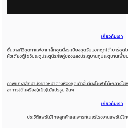
เกี่ยวกับเรา
ชั้นวางทีวี
ชุดกาแฟขาเหล็ก
ชุดนั่งระเบียง
ชุดรับแขก
ชุดโต๊ะบาร์
ชุดโ
หัวเตียง
ตู้โชว์
ประตู
ประตูนิรภัยคู่ชองแสง
ประตูบานคู่
ประตูบานเฟี้ย
ภาพแกะสลัก
ม้านั่งยาว
หน้าต่าง
ห้องชุด
เก้าอี้
เตียง
โซฟา
โต๊ะกลางโซ
อาหาร
โต๊ะเครื่อง(แป้ง)
ไม้แปรรูป อื่นๆ
เกี่ยวกับเรา
ประวัติแพร่ไม้ไทย
ลูกค้าและพารท์เนอร์
โรงงานแพร่ไม้ไท