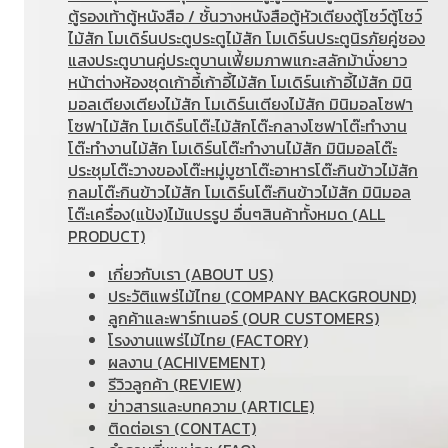
ตู้รองเท้า
ตู้หนังสือ / ชั้นวางหนังสือ
ตู้หัวเตียง
ตู้โชว์
ตู้โชว์
ไม้สัก โมเดิร์น
ประตู
ประตูไม้สัก โมเดิร์น
ประตูนิรภัยคู่ชอง
แสง
ประตูบานคู่
ประตูบานเฟี้ยม
ภาพแกะสลัก
ม้านั่งยาว
หน้าต่าง
ห้องชุด
เก้าอี้
เก้าอี้ไม้สัก โมเดิร์น
เก้าอี้ไม้สัก มินิ
มอล
เตียง
เตียงไม้สัก โมเดิร์น
เตียงไม้สัก มินิมอล
โซฟา
โซฟาไม้สัก โมเดิร์น
โต๊ะไม้สัก
โต๊ะกลางโซฟา
โต๊ะทำงาน
โต๊ะทํางานไม้สัก โมเดิร์น
โต๊ะทำงานไม้สัก มินิมอล
โต๊ะ
ประชุม
โต๊ะวางของ
โต๊ะหมู่บูชา
โต๊ะอาหาร
โต๊ะกินข้าวไม้สัก
กลม
โต๊ะกินข้าวไม้สัก โมเดิร์น
โต๊ะกินข้าวไม้สัก มินิมอล
โต๊ะเครื่อง(แป้ง)
ไม้แปรรูป อื่นๆ
สินค้าทั้งหมด (ALL
PRODUCT)
เกี่ยวกับเรา (ABOUT US)
ประวัติแพร่ไม้ไทย (COMPANY BACKGROUND)
ลูกค้าและพาร์ทเนอร์ (OUR CUSTOMERS)
โรงงานแพร่ไม้ไทย (FACTORY)
ผลงาน (ACHIVEMENT)
รีวิวลูกค้า (REVIEW)
ข่าวสารและบทความ (ARTICLE)
ติดต่อเรา (CONTACT)