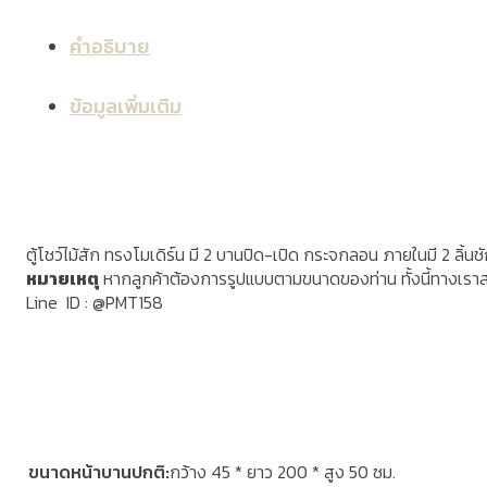
คำอธิบาย
ข้อมูลเพิ่มเติม
ตู้โชว์ไม้สัก ทรงโมเดิร์น มี 2 บานปิด-เปิด กระจกลอน ภายในมี 2 ลิ้นช
หมายเหตุ
หากลูกค้าต้องการรูปแบบตามขนาดของท่าน ทั้งนี้ทางเรา
Line ID : @PMT158
ขนาดหน้าบานปกติ
กว้าง 45 * ยาว 200 * สูง 50 ซม.