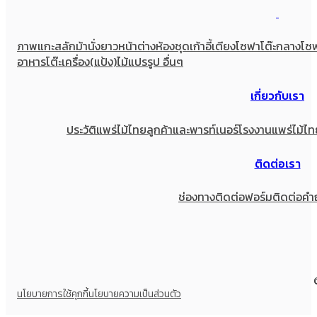
ภาพแกะสลัก
ม้านั่งยาว
หน้าต่าง
ห้องชุด
เก้าอี้
เตียง
โซฟา
โต๊ะกลางโซ
อาหาร
โต๊ะเครื่อง(แป้ง)
ไม้แปรรูป อื่นๆ
เกี่ยวกับเรา
ประวัติแพร่ไม้ไทย
ลูกค้าและพารท์เนอร์
โรงงานแพร่ไม้ไท
ติดต่อเรา
ช่องทางติดต่อ
ฟอร์มติดต่อ
คำ
นโยบายการใช้คุกกี้
นโยบายความเป็นส่วนตัว