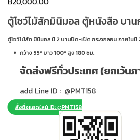
฿
20,000.00
ตู้โชว์ไม้สักมินิมอล ตู้หนังสือ บ
ตู้โชว์ไม้สัก มินิมอล มี 2 บานปิด-เปิด กระจกลอน ภายในมี 2 ล
กว้าง 55* ยาว 100* สูง 180 ซม.
จัดส่งฟรีทั่วประเทศ (ยกเว้นภ
add Line ID : @PMT158
สั่งซื้อแอดไลน์ ID: @PMT158