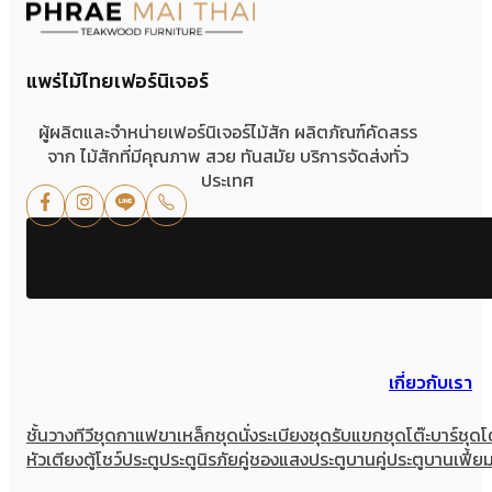
แพร่ไม้ไทยเฟอร์นิเจอร์
ผู้ผลิตและจำหน่ายเฟอร์นิเจอร์ไม้สัก ผลิตภัณฑ์คัดสรร
จาก ไม้สักที่มีคุณภาพ สวย ทันสมัย บริการจัดส่งทั่ว
ประเทศ
เกี่ยวกับเรา
ชั้นวางทีวี
ชุดกาแฟขาเหล็ก
ชุดนั่งระเบียง
ชุดรับแขก
ชุดโต๊ะบาร์
ชุดโ
หัวเตียง
ตู้โชว์
ประตู
ประตูนิรภัยคู่ชองแสง
ประตูบานคู่
ประตูบานเฟี้ย