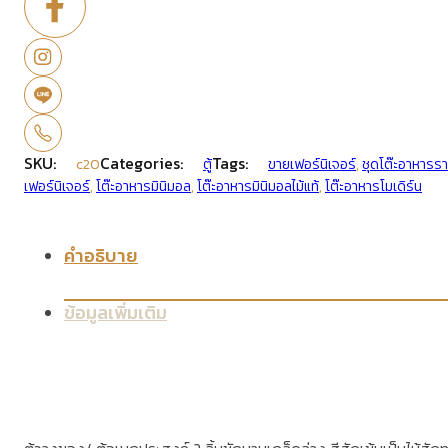
SKU:
Categories:
Tags:
c20
ตู้
ขายเฟอร์นิเจอร์
,
ชุดโต๊ะอาหารรา
เฟอร์นิเจอร์
,
โต๊ะอาหารมินิมอล
,
โต๊ะอาหารมินิมอลไม้แท้
,
โต๊ะอาหารโมเดิร์น
คำอธิบาย
ข้อมูลเพิ่มเติม