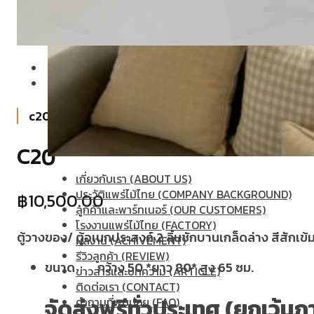
c20
C20
เกี่ยวกับเรา (ABOUT US)
ประวัติแพร่ไม้ไทย (COMPANY BACKGROUND)
฿
10,500.00
ลูกค้าและพาร์ทเนอร์ (OUR CUSTOMERS)
โรงงานแพร่ไม้ไทย (FACTORY)
ตู้วางของ/ ตู้อเนกประสงค์ 2 ลิ้นชักบานเกล็ดล่าง สีสักเข้
ผลงาน (ACHIVEMENT)
รีวิวลูกค้า (REVIEW)
ขนาด กว้าง 50 *ยาว 80* สูง 65 ซม.
ข่าวสารและบทความ (ARTICLE)
ติดต่อเรา (CONTACT)
จัดส่งฟรีทั่วประเทศ (ยกเว้นภ
คำถามที่พบบ่อย (FAQ)