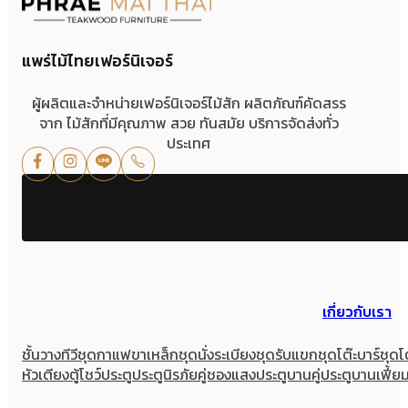
แพร่ไม้ไทยเฟอร์นิเจอร์
ผู้ผลิตและจำหน่ายเฟอร์นิเจอร์ไม้สัก ผลิตภัณฑ์คัดสรร
จาก ไม้สักที่มีคุณภาพ สวย ทันสมัย บริการจัดส่งทั่ว
ประเทศ
เกี่ยวกับเรา
ชั้นวางทีวี
ชุดกาแฟขาเหล็ก
ชุดนั่งระเบียง
ชุดรับแขก
ชุดโต๊ะบาร์
ชุดโ
หัวเตียง
ตู้โชว์
ประตู
ประตูนิรภัยคู่ชองแสง
ประตูบานคู่
ประตูบานเฟี้ย