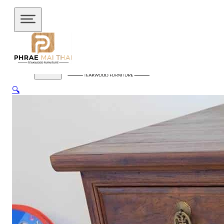
ข้ามไปยังเนื้อหาหลัก
ข้ามไปยังส่วนท้าย
🔍
สินค้าของเรา
อัปเดตล่าสุด
ชั้นวางทีวี
ชั้นวางทีวี ไม้สักโมเดิร์น
ชั้นวางทีวี ไม้สักมินิ
มอล
ชั้นวางของไม้สัก
ชุดกาแฟขาเหล็ก
ชุดนั่งระเบียง
ชุด
รับแขก
ชุดโต๊ะไม้แท้
ชุดโต๊ะไม้สัก โมเดิร์น
ชุดโต๊ะไม้สัก มิ
นิมอล
ชุดโต๊ะบาร์
ชุดโต๊ะอาหาร
ตู้
ตู้เสื้อผ้า
ตู้เสื้อผ้า โมเดิร์น