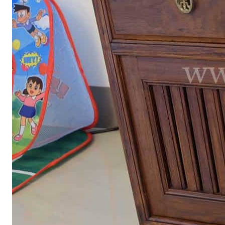
ตู้รองเท้า
ตู้หนังสือ / ชั้นวางหนังสือ
ตู้หัวเตียง
ตู้โชว์
ตู้โชว์
ไม้สัก โมเดิร์น
ประตู
ประตูไม้สัก โมเดิร์น
ประตูนิรภัยคู่ชอง
แสง
ประตูบานคู่
ประตูบานเฟี้ยม
ภาพแกะสลัก
ม้านั่งยาว
หน้าต่าง
ห้องชุด
เก้าอี้
เก้าอี้ไม้สัก โมเดิร์น
เก้าอี้ไม้สัก มินิ
มอล
เตียง
เตียงไม้สัก โมเดิร์น
เตียงไม้สัก มินิมอล
โซฟา
โซฟาไม้สัก โมเดิร์น
โต๊ะไม้สัก
โต๊ะกลางโซฟา
โต๊ะทำงาน
โต๊ะทํางานไม้สัก โมเดิร์น
โต๊ะทำงานไม้สัก มินิมอล
โต๊ะ
ประชุม
โต๊ะวางของ
โต๊ะหมู่บูชา
โต๊ะอาหาร
โต๊ะกินข้าวไม้สัก
กลม
โต๊ะกินข้าวไม้สัก โมเดิร์น
โต๊ะกินข้าวไม้สัก มินิมอล
โต๊ะเครื่อง(แป้ง)
ไม้แปรรูป อื่นๆ
สินค้าทั้งหมด (ALL
PRODUCT)
เกี่ยวกับเรา (ABOUT US)
ประวัติแพร่ไม้ไทย (COMPANY BACKGROUND)
ลูกค้าและพาร์ทเนอร์ (OUR CUSTOMERS)
โรงงานแพร่ไม้ไทย (FACTORY)
ผลงาน (ACHIVEMENT)
รีวิวลูกค้า (REVIEW)
ข่าวสารและบทความ (ARTICLE)
ติดต่อเรา (CONTACT)