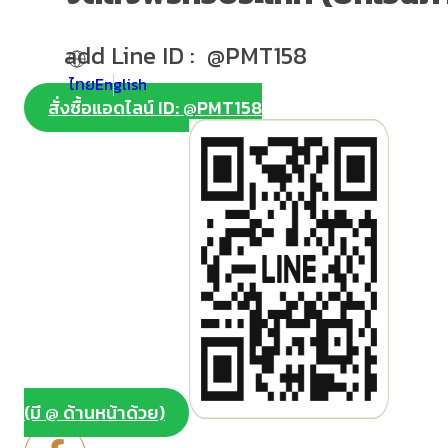
add Line ID : @PMT158
ไทย
English
สั่งซื้อแอดไลน์ ID: @PMT158
(มี @ ด้านหน้าด้วย)