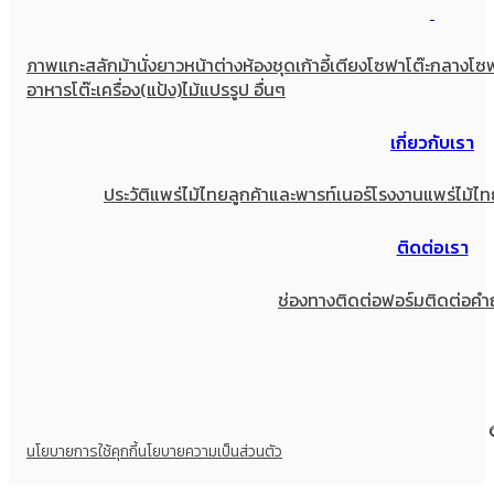
ภาพแกะสลัก
ม้านั่งยาว
หน้าต่าง
ห้องชุด
เก้าอี้
เตียง
โซฟา
โต๊ะกลางโซ
อาหาร
โต๊ะเครื่อง(แป้ง)
ไม้แปรรูป อื่นๆ
เกี่ยวกับเรา
ประวัติแพร่ไม้ไทย
ลูกค้าและพารท์เนอร์
โรงงานแพร่ไม้ไท
ติดต่อเรา
ช่องทางติดต่อ
ฟอร์มติดต่อ
คำ
นโยบายการใช้คุกกี้
นโยบายความเป็นส่วนตัว