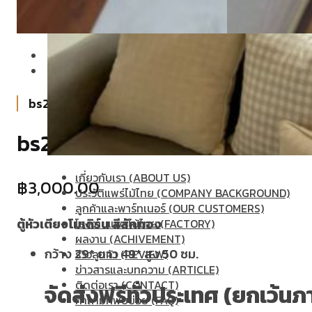
bs21
bs21
เกี่ยวกับเรา (ABOUT US)
฿
3,000.00
ประวัติแพร่ไม้ไทย (COMPANY BACKGROUND)
ลูกค้าและพาร์ทเนอร์ (OUR CUSTOMERS)
ตู้หัวเตียงโมเดิร์น สีสักทอง
โรงงานแพร่ไม้ไทย (FACTORY)
ผลงาน (ACHIVEMENT)
กว้าง 29* ยาว 49* สูง 50 ซม.
รีวิวลูกค้า (REVIEW)
ข่าวสารและบทความ (ARTICLE)
ติดต่อเรา (CONTACT)
จัดส่งฟรีทั่วประเทศ (ยกเว้นภ
คำถามที่พบบ่อย (FAQ)