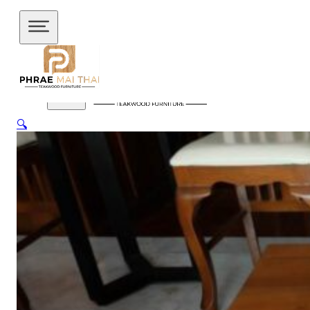
ข้ามไปยังเนื้อหาหลัก
ข้ามไปยังส่วนท้าย
🔍
สินค้าของเรา
อัปเดตล่าสุด
ชั้นวางทีวี
ชั้นวางทีวี ไม้สักโมเดิร์น
ชั้นวางทีวี ไม้สักมินิ
มอล
ชั้นวางของไม้สัก
ชุดกาแฟขาเหล็ก
ชุดนั่งระเบียง
ชุด
รับแขก
ชุดโต๊ะไม้แท้
ชุดโต๊ะไม้สัก โมเดิร์น
ชุดโต๊ะไม้สัก มิ
นิมอล
ชุดโต๊ะบาร์
ชุดโต๊ะอาหาร
ตู้
ตู้เสื้อผ้า
ตู้เสื้อผ้า โมเดิร์น