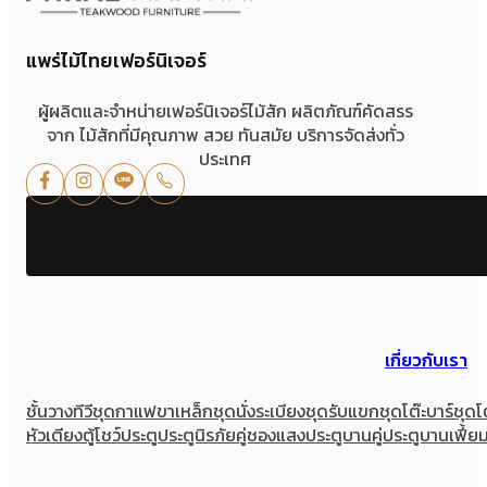
แพร่ไม้ไทยเฟอร์นิเจอร์
ผู้ผลิตและจำหน่ายเฟอร์นิเจอร์ไม้สัก ผลิตภัณฑ์คัดสรร
จาก ไม้สักที่มีคุณภาพ สวย ทันสมัย บริการจัดส่งทั่ว
ประเทศ
เกี่ยวกับเรา
ชั้นวางทีวี
ชุดกาแฟขาเหล็ก
ชุดนั่งระเบียง
ชุดรับแขก
ชุดโต๊ะบาร์
ชุดโ
หัวเตียง
ตู้โชว์
ประตู
ประตูนิรภัยคู่ชองแสง
ประตูบานคู่
ประตูบานเฟี้ย