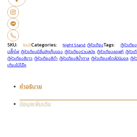
SKU:
Categories:
Tags:
bs21
Night Stand
,
ตู้หัวเตียง
ตู้หัวเตี
ปลั๊กไฟ
,
ตู้หัวเตียงมีลิ้นชักเก็บของ
,
ตู้หัวเตียงร่วมสมัย
,
ตู้หัวเตียงลอฟท์
,
ตู้หัวเต
ตู้หัวเตียงสีขาว
,
ตู้หัวเตียงสีดำ
,
ตู้หัวเตียงสีน้ำตาล
,
ตู้หัวเตียงสไตล์มินิมอล
,
ตู้ห
เตียงไม้โอ๊ค
คำอธิบาย
ข้อมูลเพิ่มเติม