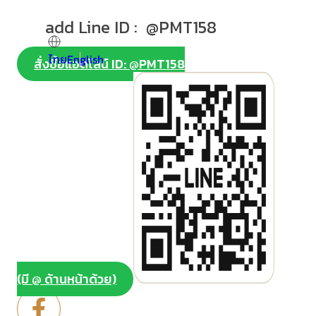
add Line ID : @PMT158
ไทย
English
สั่งซื้อแอดไลน์ ID: @PMT158
(มี @ ด้านหน้าด้วย)