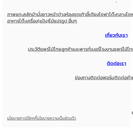
ภาพแกะสลัก
ม้านั่งยาว
หน้าต่าง
ห้องชุด
เก้าอี้
เตียง
โซฟา
โต๊ะกลางโซ
อาหาร
โต๊ะเครื่อง(แป้ง)
ไม้แปรรูป อื่นๆ
เกี่ยวกับเรา
ประวัติแพร่ไม้ไทย
ลูกค้าและพารท์เนอร์
โรงงานแพร่ไม้ไท
ติดต่อเรา
ช่องทางติดต่อ
ฟอร์มติดต่อ
คำ
นโยบายการใช้คุกกี้
นโยบายความเป็นส่วนตัว