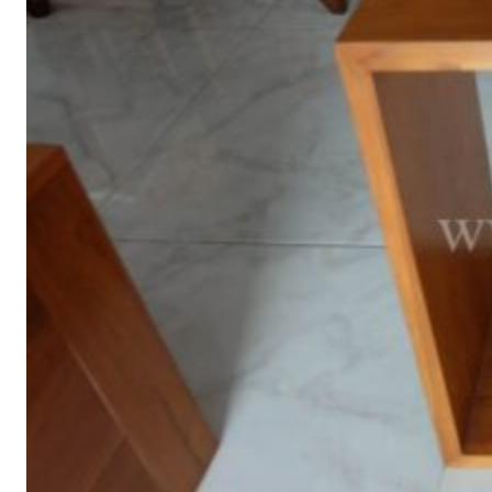
ตู้รองเท้า
ตู้หนังสือ / ชั้นวางหนังสือ
ตู้หัวเตียง
ตู้โชว์
ตู้โชว์
ไม้สัก โมเดิร์น
ประตู
ประตูไม้สัก โมเดิร์น
ประตูนิรภัยคู่ชอง
แสง
ประตูบานคู่
ประตูบานเฟี้ยม
ภาพแกะสลัก
ม้านั่งยาว
หน้าต่าง
ห้องชุด
เก้าอี้
เก้าอี้ไม้สัก โมเดิร์น
เก้าอี้ไม้สัก มินิ
มอล
เตียง
เตียงไม้สัก โมเดิร์น
เตียงไม้สัก มินิมอล
โซฟา
โซฟาไม้สัก โมเดิร์น
โต๊ะไม้สัก
โต๊ะกลางโซฟา
โต๊ะทำงาน
โต๊ะทํางานไม้สัก โมเดิร์น
โต๊ะทำงานไม้สัก มินิมอล
โต๊ะ
ประชุม
โต๊ะวางของ
โต๊ะหมู่บูชา
โต๊ะอาหาร
โต๊ะกินข้าวไม้สัก
กลม
โต๊ะกินข้าวไม้สัก โมเดิร์น
โต๊ะกินข้าวไม้สัก มินิมอล
โต๊ะเครื่อง(แป้ง)
ไม้แปรรูป อื่นๆ
สินค้าทั้งหมด (ALL
PRODUCT)
เกี่ยวกับเรา (ABOUT US)
ประวัติแพร่ไม้ไทย (COMPANY BACKGROUND)
ลูกค้าและพาร์ทเนอร์ (OUR CUSTOMERS)
โรงงานแพร่ไม้ไทย (FACTORY)
ผลงาน (ACHIVEMENT)
รีวิวลูกค้า (REVIEW)
ข่าวสารและบทความ (ARTICLE)
ติดต่อเรา (CONTACT)