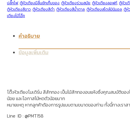
ปลั๊กไฟ
,
ตู้หัวเตียงมีลิ้นชักเก็บของ
,
ตู้หัวเตียงร่วมสมัย
,
ตู้หัวเตียงลอฟท์
,
ตู้หัวเต
ตู้หัวเตียงสีขาว
,
ตู้หัวเตียงสีดำ
,
ตู้หัวเตียงสีน้ำตาล
,
ตู้หัวเตียงสไตล์มินิมอล
,
ตู้ห
เตียงไม้โอ๊ค
คำอธิบาย
ข้อมูลเพิ่มเติม
โต๊ะหัวเตียงโมเดิร์น สีสักทอง เป็นไม้สักทองอบแห้งซึ่งคุณสมบัติของไม
น้อย และโอกาสไม้หดตัวน้อยมาก
หมายเหตุ หากลูกค้าต้องการรูปแบบตามขนาดของท่าน ทั้งนี้ทางเราส
Line ID : @PMT158