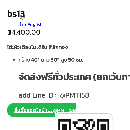
bs13
ไทย
English
฿
4,400.00
โต๊ะหัวเตียงโมเดิร์น สีสักทอง
กว้าง 40* ยาว 50* สูง 50 ซม.
จัดส่งฟรีทั่วประเทศ (ยกเว้นภ
add Line ID : @PMT158
สั่งซื้อแอดไลน์ ID: @PMT158