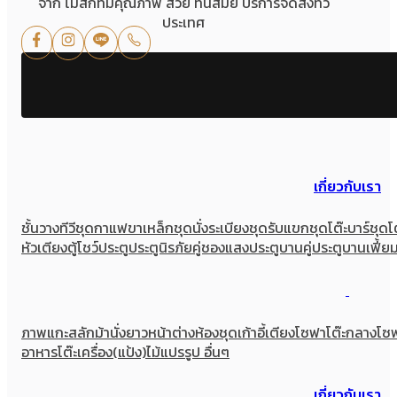
จาก ไม้สักที่มีคุณภาพ สวย ทันสมัย บริการจัดส่งทั่ว
ประเทศ
เกี่ยวกับเรา
ชั้นวางทีวี
ชุดกาแฟขาเหล็ก
ชุดนั่งระเบียง
ชุดรับแขก
ชุดโต๊ะบาร์
ชุดโ
หัวเตียง
ตู้โชว์
ประตู
ประตูนิรภัยคู่ชองแสง
ประตูบานคู่
ประตูบานเฟี้ย
ภาพแกะสลัก
ม้านั่งยาว
หน้าต่าง
ห้องชุด
เก้าอี้
เตียง
โซฟา
โต๊ะกลางโซ
อาหาร
โต๊ะเครื่อง(แป้ง)
ไม้แปรรูป อื่นๆ
เกี่ยวกับเรา