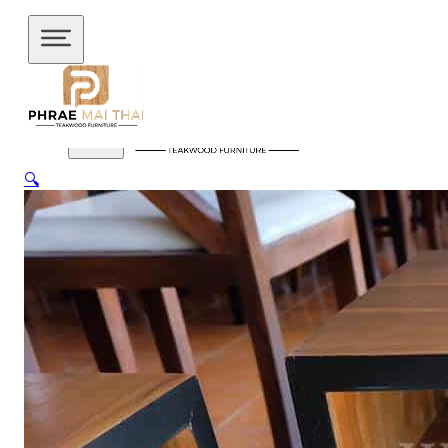
ข้ามไปยังเนื้อหาหลัก
ข้ามไปยังส่วนท้าย
🔍
สินค้าของเรา
อัปเดตล่าสุด
ชั้นวางทีวี
ชั้นวางทีวี ไม้สักโมเดิร์น
ชั้นวางทีวี ไม้สักมินิ
มอล
ชั้นวางของไม้สัก
ชุดกาแฟขาเหล็ก
ชุดนั่งระเบียง
ชุด
รับแขก
ชุดโต๊ะไม้แท้
ชุดโต๊ะไม้สัก โมเดิร์น
ชุดโต๊ะไม้สัก มิ
นิมอล
ชุดโต๊ะบาร์
ชุดโต๊ะอาหาร
ตู้
ตู้เสื้อผ้า
ตู้เสื้อผ้า โมเดิร์น