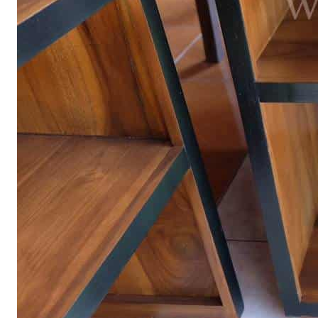
ตู้รองเท้า
ตู้หนังสือ / ชั้นวางหนังสือ
ตู้หัวเตียง
ตู้โชว์
ตู้โชว์
ไม้สัก โมเดิร์น
ประตู
ประตูไม้สัก โมเดิร์น
ประตูนิรภัยคู่ชอง
แสง
ประตูบานคู่
ประตูบานเฟี้ยม
ภาพแกะสลัก
ม้านั่งยาว
หน้าต่าง
ห้องชุด
เก้าอี้
เก้าอี้ไม้สัก โมเดิร์น
เก้าอี้ไม้สัก มินิ
มอล
เตียง
เตียงไม้สัก โมเดิร์น
เตียงไม้สัก มินิมอล
โซฟา
โซฟาไม้สัก โมเดิร์น
โต๊ะไม้สัก
โต๊ะกลางโซฟา
โต๊ะทำงาน
โต๊ะทํางานไม้สัก โมเดิร์น
โต๊ะทำงานไม้สัก มินิมอล
โต๊ะ
ประชุม
โต๊ะวางของ
โต๊ะหมู่บูชา
โต๊ะอาหาร
โต๊ะกินข้าวไม้สัก
กลม
โต๊ะกินข้าวไม้สัก โมเดิร์น
โต๊ะกินข้าวไม้สัก มินิมอล
โต๊ะเครื่อง(แป้ง)
ไม้แปรรูป อื่นๆ
สินค้าทั้งหมด (ALL
PRODUCT)
เกี่ยวกับเรา (ABOUT US)
ประวัติแพร่ไม้ไทย (COMPANY BACKGROUND)
ลูกค้าและพาร์ทเนอร์ (OUR CUSTOMERS)
โรงงานแพร่ไม้ไทย (FACTORY)
ผลงาน (ACHIVEMENT)
รีวิวลูกค้า (REVIEW)
ข่าวสารและบทความ (ARTICLE)
ติดต่อเรา (CONTACT)