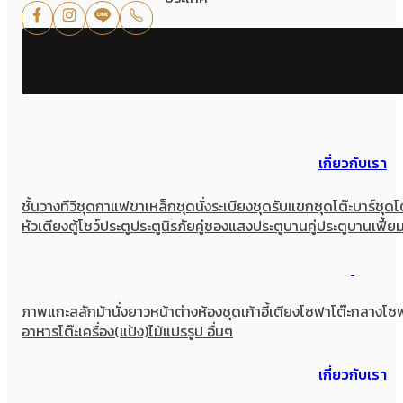
เกี่ยวกับเรา
ชั้นวางทีวี
ชุดกาแฟขาเหล็ก
ชุดนั่งระเบียง
ชุดรับแขก
ชุดโต๊ะบาร์
ชุดโ
หัวเตียง
ตู้โชว์
ประตู
ประตูนิรภัยคู่ชองแสง
ประตูบานคู่
ประตูบานเฟี้ย
ภาพแกะสลัก
ม้านั่งยาว
หน้าต่าง
ห้องชุด
เก้าอี้
เตียง
โซฟา
โต๊ะกลางโซ
อาหาร
โต๊ะเครื่อง(แป้ง)
ไม้แปรรูป อื่นๆ
เกี่ยวกับเรา