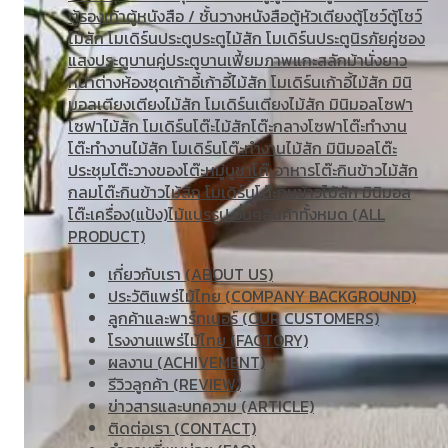
ตู้รองเท้า
ตู้หนังสือ / ชั้นวางหนังสือ
ตู้หัวเตียง
ตู้โชว์
ตู้โชว์
ไม้สัก โมเดิร์น
ประตู
ประตูไม้สัก โมเดิร์น
ประตูนิรภัยคู่ชอง
แสง
ประตูบานคู่
ประตูบานเฟี้ยม
ภาพแกะสลัก
ม้านั่งยาว
หน้าต่าง
ห้องชุด
เก้าอี้
เก้าอี้ไม้สัก โมเดิร์น
เก้าอี้ไม้สัก มินิ
มอล
เตียง
เตียงไม้สัก โมเดิร์น
เตียงไม้สัก มินิมอล
โซฟา
โซฟาไม้สัก โมเดิร์น
โต๊ะไม้สัก
โต๊ะกลางโซฟา
โต๊ะทำงาน
โต๊ะทํางานไม้สัก โมเดิร์น
โต๊ะทำงานไม้สัก มินิมอล
โต๊ะ
ประชุม
โต๊ะวางของ
โต๊ะหมู่บูชา
โต๊ะอาหาร
โต๊ะกินข้าวไม้สัก
กลม
โต๊ะกินข้าวไม้สัก โมเดิร์น
โต๊ะกินข้าวไม้สัก มินิมอล
โต๊ะเครื่อง(แป้ง)
ไม้แปรรูป อื่นๆ
สินค้าทั้งหมด (ALL
PRODUCT)
เกี่ยวกับเรา (ABOUT US)
ประวัติแพร่ไม้ไทย (COMPANY BACKGROUND)
ลูกค้าและพาร์ทเนอร์ (OUR CUSTOMERS)
โรงงานแพร่ไม้ไทย (FACTORY)
ผลงาน (ACHIVEMENT)
รีวิวลูกค้า (REVIEW)
ข่าวสารและบทความ (ARTICLE)
ติดต่อเรา (CONTACT)