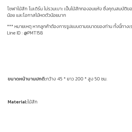
โซฟาไม้สัก โมเดิร์น ไม่รวมเบาะ เป็นไม้สักทองอบแห้ง ซึ่งคุณสมบัติของ
น้อย และโอกาสไม้หดตัวน้อยมาก
*** หมายเหตุ หากลูกค้าต้องการรูปแบบตามขนาดของท่าน ทั้งนี้ทาง
Line ID : @PMT158
ขนาดหน้าบานปกติ
กว้าง 45 * ยาว 200 * สูง 50 ซม.
Material
ไม้สัก