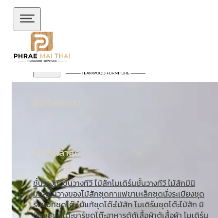
ข้ามไปยังเนื้อหาหลัก
ข้ามไปยังส่วนท้าย
สินค้าของเรา
อัปเดตล่าสุด
ชั้นวางทีวี
ชั้นวางทีวี ไม้สักโมเดิร์น
ชั้นวางทีวี ไม้สักมินิ
มอล
ชั้นวางของไม้สัก
ชุดกาแฟขาเหล็ก
ชุดนั่งระเบียง
ชุด
รับแขก
ชุดโต๊ะไม้แท้
ชุดโต๊ะไม้สัก โมเดิร์น
ชุดโต๊ะไม้สัก มิ
นิมอล
ชุดโต๊ะบาร์
ชุดโต๊ะอาหาร
ตู้
ตู้เสื้อผ้า
ตู้เสื้อผ้า โมเดิร์น