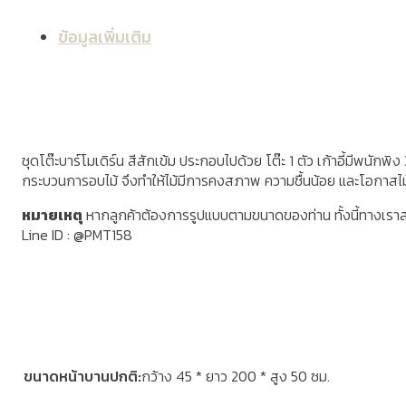
ข้อมูลเพิ่มเติม
ชุดโต๊ะบาร์โมเดิร์น สีสักเข้ม ประกอบไปด้วย โต๊ะ 1 ตัว เก้าอี้มีพนักพิง
กระบวนการอบไม้ จึงทำให้ไม้มีการคงสภาพ ความชื้นน้อย และโอกาสไ
หมายเหตุ
หากลูกค้าต้องการรูปแบบตามขนาดของท่าน ทั้งนี้ทางเรา
Line ID : @PMT158
ขนาดหน้าบานปกติ
กว้าง 45 * ยาว 200 * สูง 50 ซม.