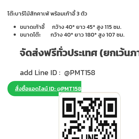
โต๊ะบาร์ไม้สักคาเฟ่ พร้อมเก้าอี้ 3 ตัว
ขนาดเก้าอี้ กว้าง 40* ยาว 45* สูง 115 ซม.
ขนาดโต๊ะ กว้าง 40* ยาว 180* สูง 107 ซม.
จัดส่งฟรีทั่วประเทศ (ยกเว้นภ
add Line ID : @PMT158
สั่งซื้อแอดไลน์ ID: @PMT158