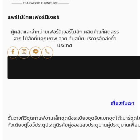
แพร่ไม้ไทยเฟอร์นิเจอร์
ผู้ผลิตและจำหน่ายเฟอร์นิเจอร์ไม้สัก ผลิตภัณฑ์คัดสรร
จาก ไม้สักที่มีคุณภาพ สวย ทันสมัย บริการจัดส่งทั่ว
ประเทศ
เกี่ยวกับเรา
ชั้นวางทีวี
ชุดกาแฟขาเหล็ก
ชุดนั่งระเบียง
ชุดรับแขก
ชุดโต๊ะบาร์
ชุดโ
หัวเตียง
ตู้โชว์
ประตู
ประตูนิรภัยคู่ชองแสง
ประตูบานคู่
ประตูบานเฟี้ย