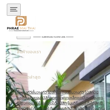
ข้ามไปยังเนื้อหาหลัก
ข้ามไปยังส่วนท้าย
สินค้าของเรา
อัปเดตล่าสุด
ชั้นวางทีวี
ชั้นวางทีวี ไม้สักโมเดิร์น
ชั้นวางทีวี ไม้สักมินิ
มอล
ชั้นวางของไม้สัก
ชุดกาแฟขาเหล็ก
ชุดนั่งระเบียง
ชุด
รับแขก
ชุดโต๊ะไม้แท้
ชุดโต๊ะไม้สัก โมเดิร์น
ชุดโต๊ะไม้สัก มิ
นิมอล
ชุดโต๊ะบาร์
ชุดโต๊ะอาหาร
ตู้
ตู้เสื้อผ้า
ตู้เสื้อผ้า โมเดิร์น