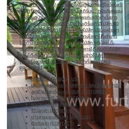
ตู้รองเท้า
ตู้หนังสือ / ชั้นวางหนังสือ
ตู้หัวเตียง
ตู้โชว์
ตู้โชว์
ไม้สัก โมเดิร์น
ประตู
ประตูไม้สัก โมเดิร์น
ประตูนิรภัยคู่ชอง
แสง
ประตูบานคู่
ประตูบานเฟี้ยม
ภาพแกะสลัก
ม้านั่งยาว
หน้าต่าง
ห้องชุด
เก้าอี้
เก้าอี้ไม้สัก โมเดิร์น
เก้าอี้ไม้สัก มินิ
มอล
เตียง
เตียงไม้สัก โมเดิร์น
เตียงไม้สัก มินิมอล
โซฟา
โซฟาไม้สัก โมเดิร์น
โต๊ะไม้สัก
โต๊ะกลางโซฟา
โต๊ะทำงาน
โต๊ะทํางานไม้สัก โมเดิร์น
โต๊ะทำงานไม้สัก มินิมอล
โต๊ะ
ประชุม
โต๊ะวางของ
โต๊ะหมู่บูชา
โต๊ะอาหาร
โต๊ะกินข้าวไม้สัก
กลม
โต๊ะกินข้าวไม้สัก โมเดิร์น
โต๊ะกินข้าวไม้สัก มินิมอล
โต๊ะเครื่อง(แป้ง)
ไม้แปรรูป อื่นๆ
สินค้าทั้งหมด (ALL
PRODUCT)
เกี่ยวกับเรา (ABOUT US)
ประวัติแพร่ไม้ไทย (COMPANY BACKGROUND)
ลูกค้าและพาร์ทเนอร์ (OUR CUSTOMERS)
โรงงานแพร่ไม้ไทย (FACTORY)
ผลงาน (ACHIVEMENT)
รีวิวลูกค้า (REVIEW)
ข่าวสารและบทความ (ARTICLE)
ติดต่อเรา (CONTACT)