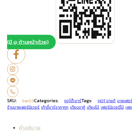
(มี @ ด้านหน้าด้วย)
SKU:
Categories:
Tags:
bar03
ชุดโต๊ะบาร์
HOT ขายดี
,
ขายเฟอร์
ร้านขายเฟอร์นิเจอร์
,
เก้าอี้บาร์ราคาถูก
,
เตียงขาคู้
,
เตียงไม้
,
เฟอร์นิเจอร์ไม้
,
เฟอร
คำอธิบาย