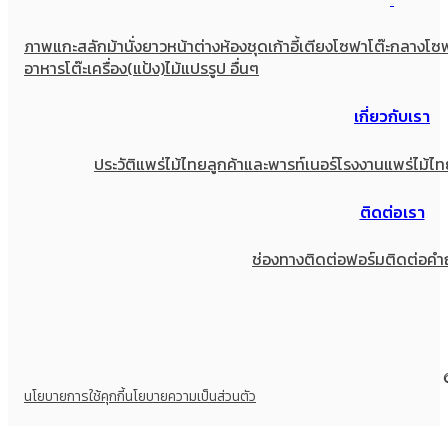
ภาพแกะสลัก
ม้านั่งยาว
หน้าต่าง
ห้องชุด
เก้าอี้
เตียง
โซฟา
โต๊ะกลางโซ
อาหาร
โต๊ะเครื่อง(แป้ง)
ไม้แปรรูป อื่นๆ
เกี่ยวกับเรา
ประวัติแพร่ไม้ไทย
ลูกค้าและพารท์เนอร์
โรงงานแพร่ไม้ไท
ติดต่อเรา
ช่องทางติดต่อ
ฟอร์มติดต่อ
คำ
นโยบายการใช้คุกกี้
นโยบายความเป็นส่วนตัว