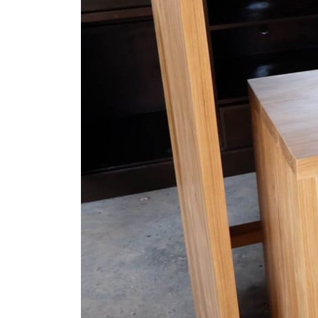
ตู้รองเท้า
ตู้หนังสือ / ชั้นวางหนังสือ
ตู้หัวเตียง
ตู้โชว์
ตู้โชว์
ไม้สัก โมเดิร์น
ประตู
ประตูไม้สัก โมเดิร์น
ประตูนิรภัยคู่ชอง
แสง
ประตูบานคู่
ประตูบานเฟี้ยม
ภาพแกะสลัก
ม้านั่งยาว
หน้าต่าง
ห้องชุด
เก้าอี้
เก้าอี้ไม้สัก โมเดิร์น
เก้าอี้ไม้สัก มินิ
มอล
เตียง
เตียงไม้สัก โมเดิร์น
เตียงไม้สัก มินิมอล
โซฟา
โซฟาไม้สัก โมเดิร์น
โต๊ะไม้สัก
โต๊ะกลางโซฟา
โต๊ะทำงาน
โต๊ะทํางานไม้สัก โมเดิร์น
โต๊ะทำงานไม้สัก มินิมอล
โต๊ะ
ประชุม
โต๊ะวางของ
โต๊ะหมู่บูชา
โต๊ะอาหาร
โต๊ะกินข้าวไม้สัก
กลม
โต๊ะกินข้าวไม้สัก โมเดิร์น
โต๊ะกินข้าวไม้สัก มินิมอล
โต๊ะเครื่อง(แป้ง)
ไม้แปรรูป อื่นๆ
สินค้าทั้งหมด (ALL
PRODUCT)
เกี่ยวกับเรา (ABOUT US)
ประวัติแพร่ไม้ไทย (COMPANY BACKGROUND)
ลูกค้าและพาร์ทเนอร์ (OUR CUSTOMERS)
โรงงานแพร่ไม้ไทย (FACTORY)
ผลงาน (ACHIVEMENT)
รีวิวลูกค้า (REVIEW)
ข่าวสารและบทความ (ARTICLE)
ติดต่อเรา (CONTACT)