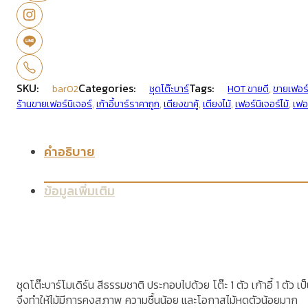
SKU:
Categories:
Tags:
bar02
ชุดโต๊ะบาร์
HOT ขายดี
,
ขายเฟอร์
ร้านขายเฟอร์นิเจอร์
,
เก้าอี้บาร์ราคาถูก
,
เตียงขาคู้
,
เตียงไม้
,
เฟอร์นิเจอร์ไม้
,
เฟอร
คำอธิบาย
ข้อมูลเพิ่มเติม
ชุดโต๊ะบาร์โมเดิร์น สีธรรมชาติ ประกอบไปด้วย โต๊ะ 1 ตัว เก้าอี้ 1 ตัว 
จึงทำให้ไม้มีการคงสภาพ ความชื้นน้อย และโอกาสไม้หดตัวน้อยมาก