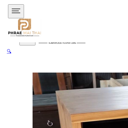
ข้ามไปยังเนื้อหาหลัก
ข้ามไปยังส่วนท้าย
🔍
สินค้าของเรา
อัปเดตล่าสุด
ชั้นวางทีวี
ชั้นวางทีวี ไม้สักโมเดิร์น
ชั้นวางทีวี ไม้สักมินิ
มอล
ชั้นวางของไม้สัก
ชุดกาแฟขาเหล็ก
ชุดนั่งระเบียง
ชุด
รับแขก
ชุดโต๊ะไม้แท้
ชุดโต๊ะไม้สัก โมเดิร์น
ชุดโต๊ะไม้สัก มิ
นิมอล
ชุดโต๊ะบาร์
ชุดโต๊ะอาหาร
ตู้
ตู้เสื้อผ้า
ตู้เสื้อผ้า โมเดิร์น