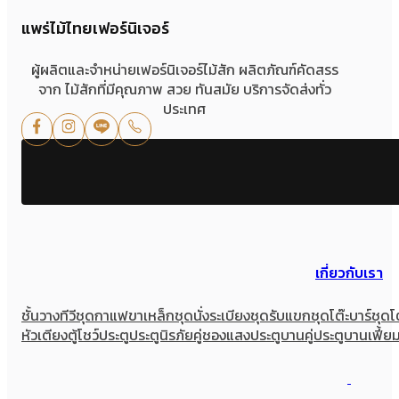
แพร่ไม้ไทยเฟอร์นิเจอร์
ผู้ผลิตและจำหน่ายเฟอร์นิเจอร์ไม้สัก ผลิตภัณฑ์คัดสรร
จาก ไม้สักที่มีคุณภาพ สวย ทันสมัย บริการจัดส่งทั่ว
ประเทศ
เกี่ยวกับเรา
ชั้นวางทีวี
ชุดกาแฟขาเหล็ก
ชุดนั่งระเบียง
ชุดรับแขก
ชุดโต๊ะบาร์
ชุดโ
หัวเตียง
ตู้โชว์
ประตู
ประตูนิรภัยคู่ชองแสง
ประตูบานคู่
ประตูบานเฟี้ย