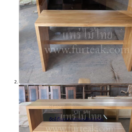
21 กรกฎาคม 2025
จัดโต๊ะอาหารตามหลักฮวงจุ้ย