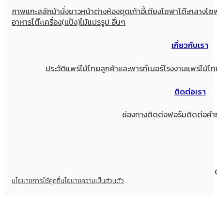
ภาพแกะสลัก
ม้านั่งยาว
หน้าต่าง
ห้องชุด
เก้าอี้
เตียง
โซฟา
โต๊ะกลางโซ
อาหาร
โต๊ะเครื่อง(แป้ง)
ไม้แปรรูป อื่นๆ
เกี่ยวกับเรา
ประวัติแพร่ไม้ไทย
ลูกค้าและพารท์เนอร์
โรงงานแพร่ไม้ไท
ติดต่อเรา
ช่องทางติดต่อ
ฟอร์มติดต่อ
คำ
นโยบายการใช้คุกกี้
นโยบายความเป็นส่วนตัว