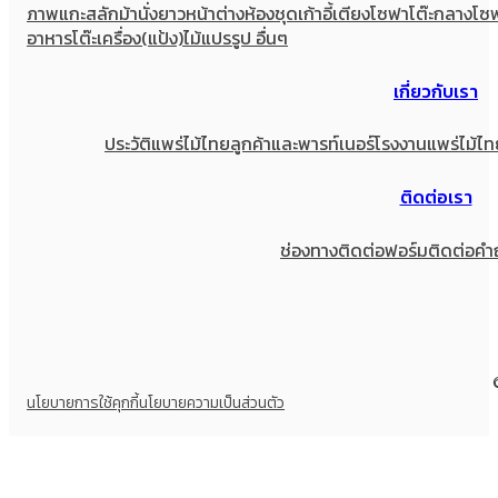
ภาพแกะสลัก
ม้านั่งยาว
หน้าต่าง
ห้องชุด
เก้าอี้
เตียง
โซฟา
โต๊ะกลางโซ
อาหาร
โต๊ะเครื่อง(แป้ง)
ไม้แปรรูป อื่นๆ
เกี่ยวกับเรา
ประวัติแพร่ไม้ไทย
ลูกค้าและพารท์เนอร์
โรงงานแพร่ไม้ไท
ติดต่อเรา
ช่องทางติดต่อ
ฟอร์มติดต่อ
คำ
นโยบายการใช้คุกกี้
นโยบายความเป็นส่วนตัว