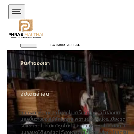
ข้ามไปยังเนื้อหาหลัก
ข้ามไปยังส่วนท้าย
สินค้าของเรา
อัปเดตล่าสุด
ชั้นวางทีวี
ชั้นวางทีวี ไม้สักโมเดิร์น
ชั้นวางทีวี ไม้สักมินิ
มอล
ชั้นวางของไม้สัก
ชุดกาแฟขาเหล็ก
ชุดนั่งระเบียง
ชุด
รับแขก
ชุดโต๊ะไม้แท้
ชุดโต๊ะไม้สัก โมเดิร์น
ชุดโต๊ะไม้สัก มิ
นิมอล
ชุดโต๊ะบาร์
ชุดโต๊ะอาหาร
ตู้
ตู้เสื้อผ้า
ตู้เสื้อผ้า โมเดิร์น