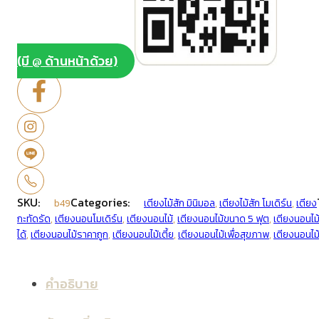
(มี @ ด้านหน้าด้วย)
SKU:
Categories:
b49
เตียงไม้สัก มินิมอล
,
เตียงไม้สัก โมเดิร์น
,
เตียง
กะทัดรัด
,
เตียงนอนโมเดิร์น
,
เตียงนอนไม้
,
เตียงนอนไม้ขนาด 5 ฟุต
,
เตียงนอนไม
ได้
,
เตียงนอนไม้ราคาถูก
,
เตียงนอนไม้เตี้ย
,
เตียงนอนไม้เพื่อสุขภาพ
,
เตียงนอนไม
คำอธิบาย