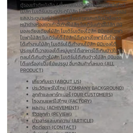
ตู้รองเท้า
ตู้หนังสือ / ชั้นวางหนังสือ
ตู้หัวเตียง
ตู้โชว์
ตู้โชว์
ไม้สัก โมเดิร์น
ประตู
ประตูไม้สัก โมเดิร์น
ประตูนิรภัยคู่ชอง
แสง
ประตูบานคู่
ประตูบานเฟี้ยม
ภาพแกะสลัก
ม้านั่งยาว
หน้าต่าง
ห้องชุด
เก้าอี้
เก้าอี้ไม้สัก โมเดิร์น
เก้าอี้ไม้สัก มินิ
มอล
เตียง
เตียงไม้สัก โมเดิร์น
เตียงไม้สัก มินิมอล
โซฟา
โซฟาไม้สัก โมเดิร์น
โต๊ะไม้สัก
โต๊ะกลางโซฟา
โต๊ะทำงาน
โต๊ะทํางานไม้สัก โมเดิร์น
โต๊ะทำงานไม้สัก มินิมอล
โต๊ะ
ประชุม
โต๊ะวางของ
โต๊ะหมู่บูชา
โต๊ะอาหาร
โต๊ะกินข้าวไม้สัก
กลม
โต๊ะกินข้าวไม้สัก โมเดิร์น
โต๊ะกินข้าวไม้สัก มินิมอล
โต๊ะเครื่อง(แป้ง)
ไม้แปรรูป อื่นๆ
สินค้าทั้งหมด (ALL
PRODUCT)
เกี่ยวกับเรา (ABOUT US)
ประวัติแพร่ไม้ไทย (COMPANY BACKGROUND)
ลูกค้าและพาร์ทเนอร์ (OUR CUSTOMERS)
โรงงานแพร่ไม้ไทย (FACTORY)
ผลงาน (ACHIVEMENT)
รีวิวลูกค้า (REVIEW)
ข่าวสารและบทความ (ARTICLE)
ติดต่อเรา (CONTACT)