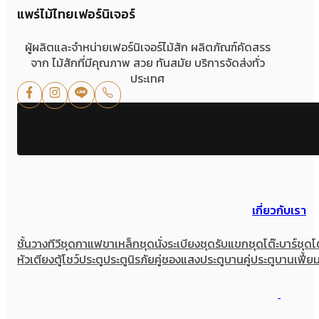
แพร่ไม้ไทยเฟอร์นิเจอร์
ผู้ผลิตและจำหน่ายเฟอร์นิเจอร์ไม้สัก ผลิตภัณฑ์คัดสรร
จาก ไม้สักที่มีคุณภาพ สวย ทันสมัย บริการจัดส่งทั่ว
ประเทศ
เกี่ยวกับเรา
ชั้นวางทีวี
ชุดกาแฟขาเหล็ก
ชุดนั่งระเบียง
ชุดรับแขก
ชุดโต๊ะบาร์
ชุดโ
หัวเตียง
ตู้โชว์
ประตู
ประตูนิรภัยคู่ชองแสง
ประตูบานคู่
ประตูบานเฟี้ย