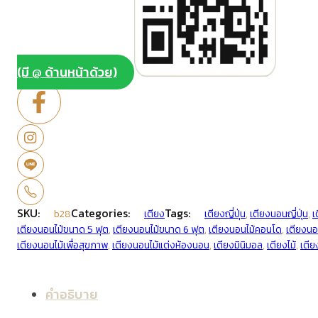
(มี @ ด้านหน้าด้วย)
SKU:
Categories:
Tags:
b28
เตียง
เตียงญี่ปุ่น
,
เตียงนอนญี่ปุ่น
,
เ
เตียงนอนไม้ขนาด 5 ฟุต
,
เตียงนอนไม้ขนาด 6 ฟุต
,
เตียงนอนไม้คอนโด
,
เตียงนอน
เตียงนอนไม้เพื่อสุขภาพ
,
เตียงนอนไม้แต่งห้องนอน
,
เตียงมินิมอล
,
เตียงไม้
,
เตียง
คำอธิบาย