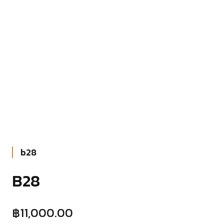
b28
B28
฿
11,000.00