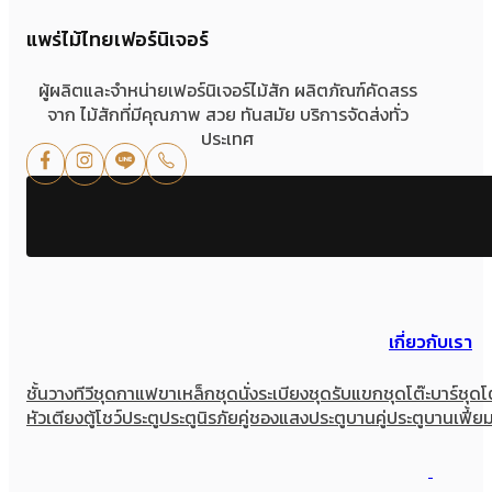
แพร่ไม้ไทยเฟอร์นิเจอร์
ผู้ผลิตและจำหน่ายเฟอร์นิเจอร์ไม้สัก ผลิตภัณฑ์คัดสรร
จาก ไม้สักที่มีคุณภาพ สวย ทันสมัย บริการจัดส่งทั่ว
ประเทศ
เกี่ยวกับเรา
ชั้นวางทีวี
ชุดกาแฟขาเหล็ก
ชุดนั่งระเบียง
ชุดรับแขก
ชุดโต๊ะบาร์
ชุดโ
หัวเตียง
ตู้โชว์
ประตู
ประตูนิรภัยคู่ชองแสง
ประตูบานคู่
ประตูบานเฟี้ย