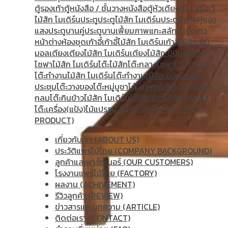
ตู้รองเท้า
ตู้หนังสือ / ชั้นวางหนังสือ
ตู้หัวเตียง
ตู้โชว์
ตู้โชว์
ไม้สัก โมเดิร์น
ประตู
ประตูไม้สัก โมเดิร์น
ประตูนิรภัยคู่ชอง
แสง
ประตูบานคู่
ประตูบานเฟี้ยม
ภาพแกะสลัก
ม้านั่งยาว
หน้าต่าง
ห้องชุด
เก้าอี้
เก้าอี้ไม้สัก โมเดิร์น
เก้าอี้ไม้สัก มินิ
มอล
เตียง
เตียงไม้สัก โมเดิร์น
เตียงไม้สัก มินิมอล
โซฟา
โซฟาไม้สัก โมเดิร์น
โต๊ะไม้สัก
โต๊ะกลางโซฟา
โต๊ะทำงาน
โต๊ะทํางานไม้สัก โมเดิร์น
โต๊ะทำงานไม้สัก มินิมอล
โต๊ะ
ประชุม
โต๊ะวางของ
โต๊ะหมู่บูชา
โต๊ะอาหาร
โต๊ะกินข้าวไม้สัก
กลม
โต๊ะกินข้าวไม้สัก โมเดิร์น
โต๊ะกินข้าวไม้สัก มินิมอล
โต๊ะเครื่อง(แป้ง)
ไม้แปรรูป อื่นๆ
สินค้าทั้งหมด (ALL
PRODUCT)
เกี่ยวกับเรา (ABOUT US)
ประวัติแพร่ไม้ไทย (COMPANY BACKGROUND)
ลูกค้าและพาร์ทเนอร์ (OUR CUSTOMERS)
โรงงานแพร่ไม้ไทย (FACTORY)
ผลงาน (ACHIVEMENT)
รีวิวลูกค้า (REVIEW)
ข่าวสารและบทความ (ARTICLE)
ติดต่อเรา (CONTACT)