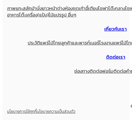
ภาพแกะสลัก
ม้านั่งยาว
หน้าต่าง
ห้องชุด
เก้าอี้
เตียง
โซฟา
โต๊ะกลางโซ
อาหาร
โต๊ะเครื่อง(แป้ง)
ไม้แปรรูป อื่นๆ
เกี่ยวกับเรา
ประวัติแพร่ไม้ไทย
ลูกค้าและพารท์เนอร์
โรงงานแพร่ไม้ไท
ติดต่อเรา
ช่องทางติดต่อ
ฟอร์มติดต่อ
คำ
นโยบายการใช้คุกกี้
นโยบายความเป็นส่วนตัว