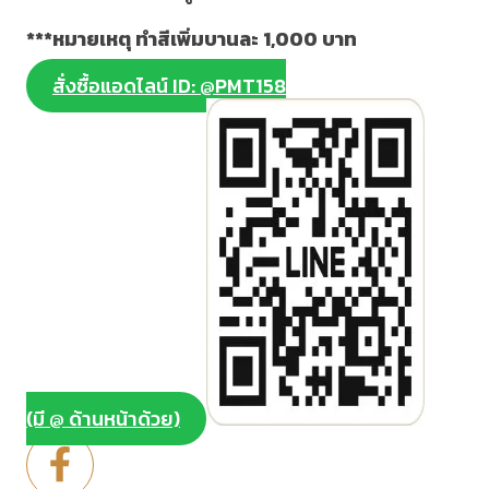
***หมายเหตุ ทำสีเพิ่มบานละ 1,000 บาท
สั่งซื้อแอดไลน์ ID: @PMT158
(มี @ ด้านหน้าด้วย)