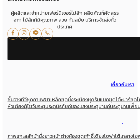
ผู้ผลิตและจำหน่ายเฟอร์นิเจอร์ไม้สัก ผลิตภัณฑ์คัดสรร
จาก ไม้สักที่มีคุณภาพ สวย ทันสมัย บริการจัดส่งทั่ว
ประเทศ
เกี่ยวกับเรา
ชั้นวางทีวี
ชุดกาแฟขาเหล็ก
ชุดนั่งระเบียง
ชุดรับแขก
ชุดโต๊ะบาร์
ชุดโ
หัวเตียง
ตู้โชว์
ประตู
ประตูนิรภัยคู่ชองแสง
ประตูบานคู่
ประตูบานเฟี้ย
ภาพแกะสลัก
ม้านั่งยาว
หน้าต่าง
ห้องชุด
เก้าอี้
เตียง
โซฟา
โต๊ะกลางโซ