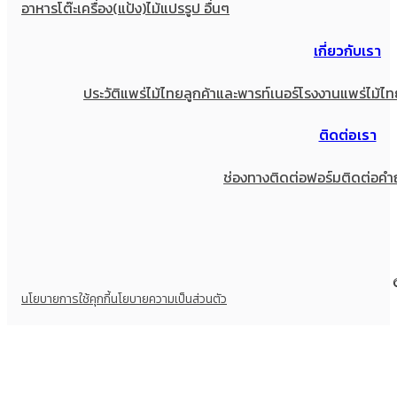
อาหาร
โต๊ะเครื่อง(แป้ง)
ไม้แปรรูป อื่นๆ
เกี่ยวกับเรา
ประวัติแพร่ไม้ไทย
ลูกค้าและพารท์เนอร์
โรงงานแพร่ไม้ไท
ติดต่อเรา
ช่องทางติดต่อ
ฟอร์มติดต่อ
คำ
นโยบายการใช้คุกกี้
นโยบายความเป็นส่วนตัว