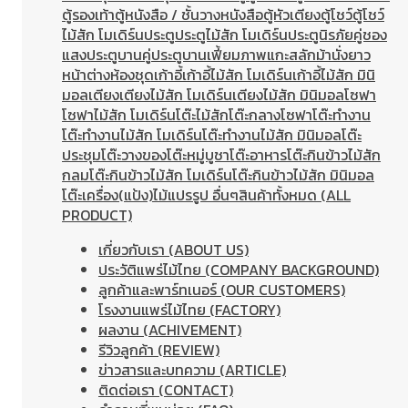
ตู้รองเท้า
ตู้หนังสือ / ชั้นวางหนังสือ
ตู้หัวเตียง
ตู้โชว์
ตู้โชว์
ไม้สัก โมเดิร์น
ประตู
ประตูไม้สัก โมเดิร์น
ประตูนิรภัยคู่ชอง
แสง
ประตูบานคู่
ประตูบานเฟี้ยม
ภาพแกะสลัก
ม้านั่งยาว
หน้าต่าง
ห้องชุด
เก้าอี้
เก้าอี้ไม้สัก โมเดิร์น
เก้าอี้ไม้สัก มินิ
มอล
เตียง
เตียงไม้สัก โมเดิร์น
เตียงไม้สัก มินิมอล
โซฟา
โซฟาไม้สัก โมเดิร์น
โต๊ะไม้สัก
โต๊ะกลางโซฟา
โต๊ะทำงาน
โต๊ะทํางานไม้สัก โมเดิร์น
โต๊ะทำงานไม้สัก มินิมอล
โต๊ะ
ประชุม
โต๊ะวางของ
โต๊ะหมู่บูชา
โต๊ะอาหาร
โต๊ะกินข้าวไม้สัก
กลม
โต๊ะกินข้าวไม้สัก โมเดิร์น
โต๊ะกินข้าวไม้สัก มินิมอล
โต๊ะเครื่อง(แป้ง)
ไม้แปรรูป อื่นๆ
สินค้าทั้งหมด (ALL
PRODUCT)
เกี่ยวกับเรา (ABOUT US)
ประวัติแพร่ไม้ไทย (COMPANY BACKGROUND)
ลูกค้าและพาร์ทเนอร์ (OUR CUSTOMERS)
โรงงานแพร่ไม้ไทย (FACTORY)
ผลงาน (ACHIVEMENT)
รีวิวลูกค้า (REVIEW)
ข่าวสารและบทความ (ARTICLE)
ติดต่อเรา (CONTACT)