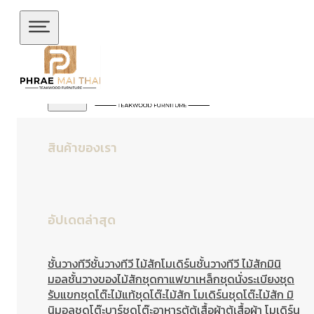
ข้ามไปยังเนื้อหาหลัก
ข้ามไปยังส่วนท้าย
สินค้าของเรา
อัปเดตล่าสุด
ชั้นวางทีวี
ชั้นวางทีวี ไม้สักโมเดิร์น
ชั้นวางทีวี ไม้สักมินิ
มอล
ชั้นวางของไม้สัก
ชุดกาแฟขาเหล็ก
ชุดนั่งระเบียง
ชุด
รับแขก
ชุดโต๊ะไม้แท้
ชุดโต๊ะไม้สัก โมเดิร์น
ชุดโต๊ะไม้สัก มิ
นิมอล
ชุดโต๊ะบาร์
ชุดโต๊ะอาหาร
ตู้
ตู้เสื้อผ้า
ตู้เสื้อผ้า โมเดิร์น