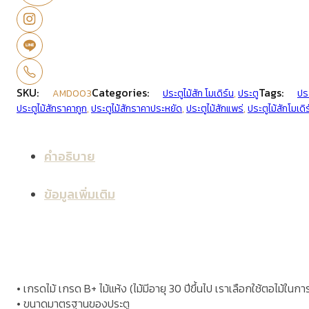
SKU:
Categories:
Tags:
AMD003
ประตูไม้สัก โมเดิร์น
,
ประตู
ปร
ประตูไม้สักราคาถูก
,
ประตูไม้สักราคาประหยัด
,
ประตูไม้สักแพร่
,
ประตูไม้สักโมเดิ
คำอธิบาย
ข้อมูลเพิ่มเติม
• เกรดไม้ เกรด B+ ไม้แห้ง (ไม้มีอายุ 30 ปีขึ้นไป เราเลือกใช้ตอไม้ในก
• ขนาดมาตรฐานของประตู