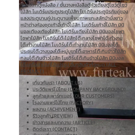
ตู้รองเท้า
ตู้หนังสือ / ชั้นวางหนังสือ
ตู้หัวเตียง
ตู้โชว์
ตู้โชว์
ไม้สัก โมเดิร์น
ประตู
ประตูไม้สัก โมเดิร์น
ประตูนิรภัยคู่ชอง
แสง
ประตูบานคู่
ประตูบานเฟี้ยม
ภาพแกะสลัก
ม้านั่งยาว
หน้าต่าง
ห้องชุด
เก้าอี้
เก้าอี้ไม้สัก โมเดิร์น
เก้าอี้ไม้สัก มินิ
มอล
เตียง
เตียงไม้สัก โมเดิร์น
เตียงไม้สัก มินิมอล
โซฟา
โซฟาไม้สัก โมเดิร์น
โต๊ะไม้สัก
โต๊ะกลางโซฟา
โต๊ะทำงาน
โต๊ะทํางานไม้สัก โมเดิร์น
โต๊ะทำงานไม้สัก มินิมอล
โต๊ะ
ประชุม
โต๊ะวางของ
โต๊ะหมู่บูชา
โต๊ะอาหาร
โต๊ะกินข้าวไม้สัก
กลม
โต๊ะกินข้าวไม้สัก โมเดิร์น
โต๊ะกินข้าวไม้สัก มินิมอล
โต๊ะเครื่อง(แป้ง)
ไม้แปรรูป อื่นๆ
สินค้าทั้งหมด (ALL
PRODUCT)
เกี่ยวกับเรา (ABOUT US)
ประวัติแพร่ไม้ไทย (COMPANY BACKGROUND)
ลูกค้าและพาร์ทเนอร์ (OUR CUSTOMERS)
โรงงานแพร่ไม้ไทย (FACTORY)
ผลงาน (ACHIVEMENT)
รีวิวลูกค้า (REVIEW)
ข่าวสารและบทความ (ARTICLE)
ติดต่อเรา (CONTACT)