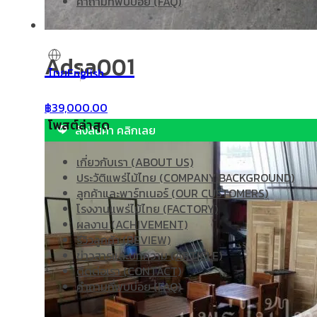
คำถามที่พบบ่อย (FAQ)
Adsa001
ไทย
English
฿
39,000.00
โพสต์ล่าสุด
สั่งสินค้า คลิกเลย
เกี่ยวกับเรา (ABOUT US)
ประวัติแพร่ไม้ไทย (COMPANY BACKGROUND)
ลูกค้าและพาร์ทเนอร์ (OUR CUSTOMERS)
โรงงานแพร่ไม้ไทย (FACTORY)
ผลงาน (ACHIVEMENT)
รีวิวลูกค้า (REVIEW)
ข่าวสารและบทความ (ARTICLE)
ติดต่อเรา (CONTACT)
คำถามที่พบบ่อย (FAQ)