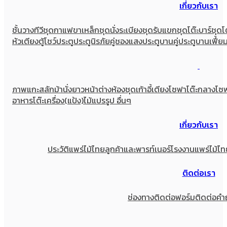
เกี่ยวกับเรา
ชั้นวางทีวี
ชุดกาแฟขาเหล็ก
ชุดนั่งระเบียง
ชุดรับแขก
ชุดโต๊ะบาร์
ชุดโ
หัวเตียง
ตู้โชว์
ประตู
ประตูนิรภัยคู่ชองแสง
ประตูบานคู่
ประตูบานเฟี้ย
ภาพแกะสลัก
ม้านั่งยาว
หน้าต่าง
ห้องชุด
เก้าอี้
เตียง
โซฟา
โต๊ะกลางโซ
อาหาร
โต๊ะเครื่อง(แป้ง)
ไม้แปรรูป อื่นๆ
เกี่ยวกับเรา
ประวัติแพร่ไม้ไทย
ลูกค้าและพารท์เนอร์
โรงงานแพร่ไม้ไท
ติดต่อเรา
ช่องทางติดต่อ
ฟอร์มติดต่อ
คำ