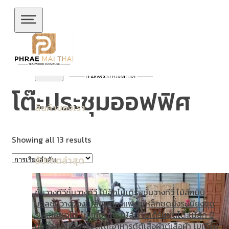
ข้ามไปยังเนื้อหาหลัก
ข้ามไปยังส่วนท้าย
โต๊ะประชุมออฟฟิศ
สินค้าของเรา
Showing all 13 results
อัปเดตล่าสุด
ชั้นวางทีวี
ชั้นวางทีวี ไม้สักโมเดิร์น
ชั้นวางทีวี ไม้สักมินิ
มอล
ชั้นวางของไม้สัก
ชุดกาแฟขาเหล็ก
ชุดนั่งระเบียง
ชุด
รับแขก
ชุดโต๊ะไม้แท้
ชุดโต๊ะไม้สัก โมเดิร์น
ชุดโต๊ะไม้สัก มิ
นิมอล
ชุดโต๊ะบาร์
ชุดโต๊ะอาหาร
ตู้
ตู้เสื้อผ้า
ตู้เสื้อผ้า โมเดิร์น