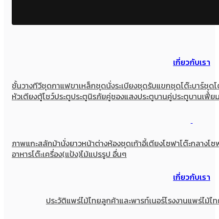
เกี่ยวกับเรา
ชั้นวางทีวี
ชุดกาแฟขาเหล็ก
ชุดนั่งระเบียง
ชุดรับแขก
ชุดโต๊ะบาร์
ชุดโ
หัวเตียง
ตู้โชว์
ประตู
ประตูนิรภัยคู่ชองแสง
ประตูบานคู่
ประตูบานเฟี้ย
ภาพแกะสลัก
ม้านั่งยาว
หน้าต่าง
ห้องชุด
เก้าอี้
เตียง
โซฟา
โต๊ะกลางโซ
อาหาร
โต๊ะเครื่อง(แป้ง)
ไม้แปรรูป อื่นๆ
เกี่ยวกับเรา
ประวัติแพร่ไม้ไทย
ลูกค้าและพารท์เนอร์
โรงงานแพร่ไม้ไท