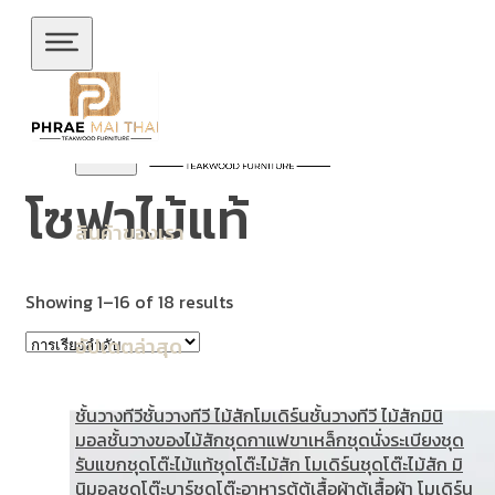
ข้ามไปยังเนื้อหาหลัก
ข้ามไปยังส่วนท้าย
โซฟาไม้แท้
สินค้าของเรา
Showing 1–16 of 18 results
อัปเดตล่าสุด
ชั้นวางทีวี
ชั้นวางทีวี ไม้สักโมเดิร์น
ชั้นวางทีวี ไม้สักมินิ
มอล
ชั้นวางของไม้สัก
ชุดกาแฟขาเหล็ก
ชุดนั่งระเบียง
ชุด
รับแขก
ชุดโต๊ะไม้แท้
ชุดโต๊ะไม้สัก โมเดิร์น
ชุดโต๊ะไม้สัก มิ
นิมอล
ชุดโต๊ะบาร์
ชุดโต๊ะอาหาร
ตู้
ตู้เสื้อผ้า
ตู้เสื้อผ้า โมเดิร์น