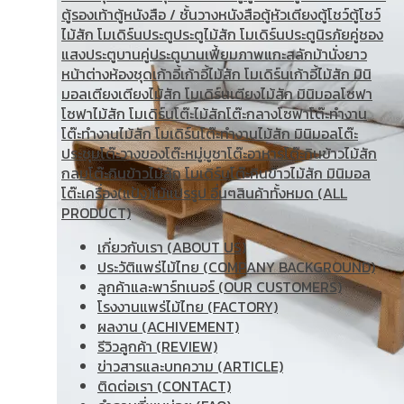
ตู้รองเท้า
ตู้หนังสือ / ชั้นวางหนังสือ
ตู้หัวเตียง
ตู้โชว์
ตู้โชว์
ไม้สัก โมเดิร์น
ประตู
ประตูไม้สัก โมเดิร์น
ประตูนิรภัยคู่ชอง
แสง
ประตูบานคู่
ประตูบานเฟี้ยม
ภาพแกะสลัก
ม้านั่งยาว
หน้าต่าง
ห้องชุด
เก้าอี้
เก้าอี้ไม้สัก โมเดิร์น
เก้าอี้ไม้สัก มินิ
มอล
เตียง
เตียงไม้สัก โมเดิร์น
เตียงไม้สัก มินิมอล
โซฟา
โซฟาไม้สัก โมเดิร์น
โต๊ะไม้สัก
โต๊ะกลางโซฟา
โต๊ะทำงาน
โต๊ะทํางานไม้สัก โมเดิร์น
โต๊ะทำงานไม้สัก มินิมอล
โต๊ะ
ประชุม
โต๊ะวางของ
โต๊ะหมู่บูชา
โต๊ะอาหาร
โต๊ะกินข้าวไม้สัก
กลม
โต๊ะกินข้าวไม้สัก โมเดิร์น
โต๊ะกินข้าวไม้สัก มินิมอล
โต๊ะเครื่อง(แป้ง)
ไม้แปรรูป อื่นๆ
สินค้าทั้งหมด (ALL
PRODUCT)
เกี่ยวกับเรา (ABOUT US)
ประวัติแพร่ไม้ไทย (COMPANY BACKGROUND)
ลูกค้าและพาร์ทเนอร์ (OUR CUSTOMERS)
โรงงานแพร่ไม้ไทย (FACTORY)
ผลงาน (ACHIVEMENT)
รีวิวลูกค้า (REVIEW)
ข่าวสารและบทความ (ARTICLE)
ติดต่อเรา (CONTACT)