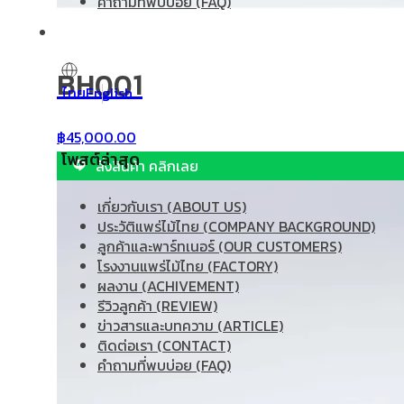
คำถามที่พบบ่อย (FAQ)
BH001
ไทย
English
฿
45,000.00
โพสต์ล่าสุด
สั่งสินค้า คลิกเลย
เกี่ยวกับเรา (ABOUT US)
ประวัติแพร่ไม้ไทย (COMPANY BACKGROUND)
ลูกค้าและพาร์ทเนอร์ (OUR CUSTOMERS)
โรงงานแพร่ไม้ไทย (FACTORY)
ผลงาน (ACHIVEMENT)
รีวิวลูกค้า (REVIEW)
ข่าวสารและบทความ (ARTICLE)
ติดต่อเรา (CONTACT)
คำถามที่พบบ่อย (FAQ)