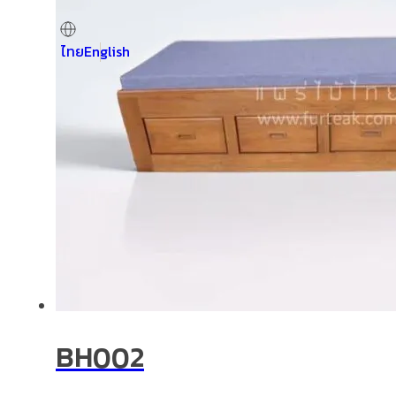
ไทย
English
BH002