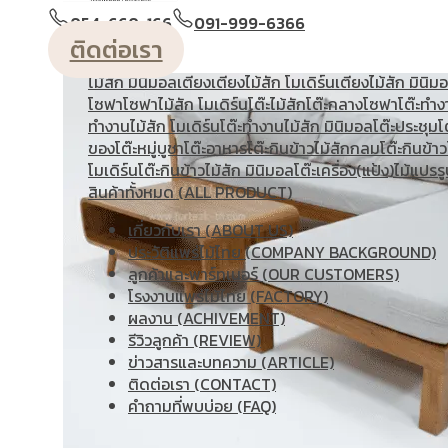
วางหนังสือ
ตู้หัวเตียง
ตู้โชว์
ตู้โชว์ไม้สัก โมเดิร์น
ประตู
ประตู
054-660-166
091-999-6366
โมเดิร์น
ประตูนิรภัยคู่ชองแสง
ประตูบานคู่
ประตูบานเฟี้ยม
ติดต่อเรา
แกะสลัก
ม้านั่งยาว
หน้าต่าง
ห้องชุด
เก้าอี้
เก้าอี้ไม้สัก โมเดิร
ไม้สัก มินิมอล
เตียง
เตียงไม้สัก โมเดิร์น
เตียงไม้สัก มินิม
โซฟา
โซฟาไม้สัก โมเดิร์น
โต๊ะไม้สัก
โต๊ะกลางโซฟา
โต๊ะทำง
ทํางานไม้สัก โมเดิร์น
โต๊ะทำงานไม้สัก มินิมอล
โต๊ะประชุม
โ
ของ
โต๊ะหมู่บูชา
โต๊ะอาหาร
โต๊ะกินข้าวไม้สักกลม
โต๊ะกินข้าว
โมเดิร์น
โต๊ะกินข้าวไม้สัก มินิมอล
โต๊ะเครื่อง(แป้ง)
ไม้แปรรู
สินค้าทั้งหมด (ALL PRODUCT)
เกี่ยวกับเรา (ABOUT US)
ประวัติแพร่ไม้ไทย (COMPANY BACKGROUND)
ลูกค้าและพาร์ทเนอร์ (OUR CUSTOMERS)
โรงงานแพร่ไม้ไทย (FACTORY)
ผลงาน (ACHIVEMENT)
รีวิวลูกค้า (REVIEW)
ข่าวสารและบทความ (ARTICLE)
ติดต่อเรา (CONTACT)
คำถามที่พบบ่อย (FAQ)