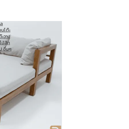
ไม้สัก
ภาพ
์น
เก้าอี้
อล
าน
โต๊ะ
ต๊ะวาง
ไม้สัก
ป อื่นๆ