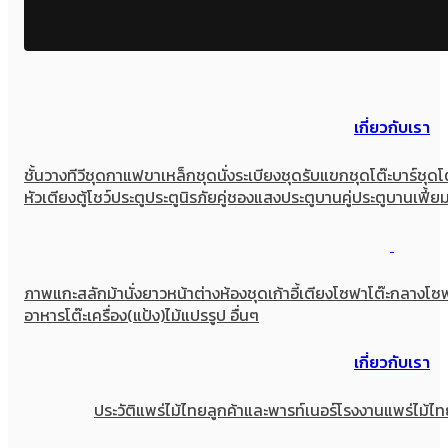
เกี่ยวกับเรา
ชั้นวางทีวี
ชุดกาแฟขาเหล็ก
ชุดนั่งระเบียง
ชุดรับแขก
ชุดโต๊ะบาร์
ชุดโ
หัวเตียง
ตู้โชว์
ประตู
ประตูนิรภัยคู่ชองแสง
ประตูบานคู่
ประตูบานเฟี้ย
ภาพแกะสลัก
ม้านั่งยาว
หน้าต่าง
ห้องชุด
เก้าอี้
เตียง
โซฟา
โต๊ะกลางโซ
อาหาร
โต๊ะเครื่อง(แป้ง)
ไม้แปรรูป อื่นๆ
เกี่ยวกับเรา
ประวัติแพร่ไม้ไทย
ลูกค้าและพารท์เนอร์
โรงงานแพร่ไม้ไท