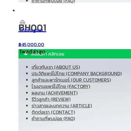
คำถามที่พบบ่อย (FAQ)
BH001
ไทย
English
฿
45,000.00
โพสต์ล่าสุด
สั่งสินค้า คลิกเลย
เกี่ยวกับเรา (ABOUT US)
ประวัติแพร่ไม้ไทย (COMPANY BACKGROUND)
ลูกค้าและพาร์ทเนอร์ (OUR CUSTOMERS)
โรงงานแพร่ไม้ไทย (FACTORY)
ผลงาน (ACHIVEMENT)
รีวิวลูกค้า (REVIEW)
ข่าวสารและบทความ (ARTICLE)
ติดต่อเรา (CONTACT)
คำถามที่พบบ่อย (FAQ)