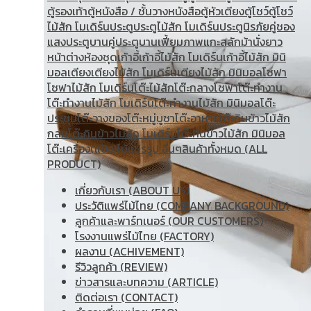
ตู้รองเท้า
ตู้หนังสือ / ชั้นวางหนังสือ
ตู้หัวเตียง
ตู้โชว์
ตู้โชว์
ไม้สัก โมเดิร์น
ประตู
ประตูไม้สัก โมเดิร์น
ประตูนิรภัยคู่ชอง
แสง
ประตูบานคู่
ประตูบานเฟี้ยม
ภาพแกะสลัก
ม้านั่งยาว
หน้าต่าง
ห้องชุด
เก้าอี้
เก้าอี้ไม้สัก โมเดิร์น
เก้าอี้ไม้สัก มินิ
มอล
เตียง
เตียงไม้สัก โมเดิร์น
เตียงไม้สัก มินิมอล
โซฟา
โซฟาไม้สัก โมเดิร์น
โต๊ะไม้สัก
โต๊ะกลางโซฟา
โต๊ะทำงาน
โต๊ะทํางานไม้สัก โมเดิร์น
โต๊ะทำงานไม้สัก มินิมอล
โต๊ะ
ประชุม
โต๊ะวางของ
โต๊ะหมู่บูชา
โต๊ะอาหาร
โต๊ะกินข้าวไม้สัก
กลม
โต๊ะกินข้าวไม้สัก โมเดิร์น
โต๊ะกินข้าวไม้สัก มินิมอล
โต๊ะเครื่อง(แป้ง)
ไม้แปรรูป อื่นๆ
สินค้าทั้งหมด (ALL
PRODUCT)
เกี่ยวกับเรา (ABOUT US)
ประวัติแพร่ไม้ไทย (COMPANY BACKGROUND)
ลูกค้าและพาร์ทเนอร์ (OUR CUSTOMERS)
โรงงานแพร่ไม้ไทย (FACTORY)
ผลงาน (ACHIVEMENT)
รีวิวลูกค้า (REVIEW)
ข่าวสารและบทความ (ARTICLE)
ติดต่อเรา (CONTACT)