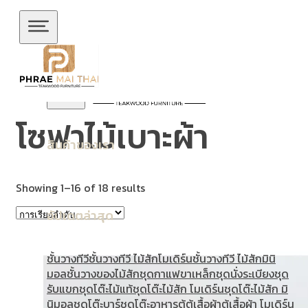
ข้ามไปยังเนื้อหาหลัก
ข้ามไปยังส่วนท้าย
โซฟาไม้เบาะผ้า
สินค้าของเรา
Showing 1–16 of 18 results
อัปเดตล่าสุด
ชั้นวางทีวี
ชั้นวางทีวี ไม้สักโมเดิร์น
ชั้นวางทีวี ไม้สักมินิ
มอล
ชั้นวางของไม้สัก
ชุดกาแฟขาเหล็ก
ชุดนั่งระเบียง
ชุด
รับแขก
ชุดโต๊ะไม้แท้
ชุดโต๊ะไม้สัก โมเดิร์น
ชุดโต๊ะไม้สัก มิ
นิมอล
ชุดโต๊ะบาร์
ชุดโต๊ะอาหาร
ตู้
ตู้เสื้อผ้า
ตู้เสื้อผ้า โมเดิร์น