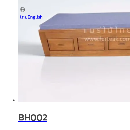
ไทย
English
BH002