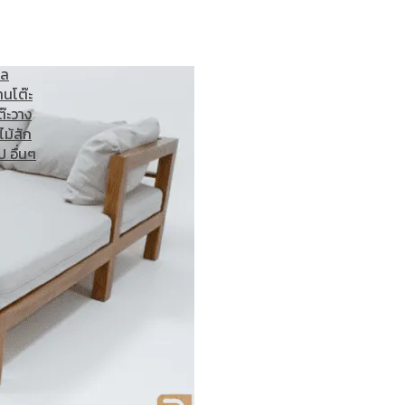
ไม้สัก
ภาพ
์น
เก้าอี้
อล
าน
โต๊ะ
ต๊ะวาง
ไม้สัก
ป อื่นๆ