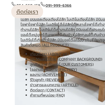
วางหนังสือ
ตู้หัวเตียง
ตู้โชว์
ตู้โชว์ไม้สัก โมเดิร์น
ประตู
ประตู
054-660-166
091-999-6366
โมเดิร์น
ประตูนิรภัยคู่ชองแสง
ประตูบานคู่
ประตูบานเฟี้ยม
ติดต่อเรา
แกะสลัก
ม้านั่งยาว
หน้าต่าง
ห้องชุด
เก้าอี้
เก้าอี้ไม้สัก โมเดิร
ไม้สัก มินิมอล
เตียง
เตียงไม้สัก โมเดิร์น
เตียงไม้สัก มินิม
โซฟา
โซฟาไม้สัก โมเดิร์น
โต๊ะไม้สัก
โต๊ะกลางโซฟา
โต๊ะทำง
ทํางานไม้สัก โมเดิร์น
โต๊ะทำงานไม้สัก มินิมอล
โต๊ะประชุม
โ
ของ
โต๊ะหมู่บูชา
โต๊ะอาหาร
โต๊ะกินข้าวไม้สักกลม
โต๊ะกินข้าว
โมเดิร์น
โต๊ะกินข้าวไม้สัก มินิมอล
โต๊ะเครื่อง(แป้ง)
ไม้แปรรู
สินค้าทั้งหมด (ALL PRODUCT)
เกี่ยวกับเรา (ABOUT US)
ประวัติแพร่ไม้ไทย (COMPANY BACKGROUND)
ลูกค้าและพาร์ทเนอร์ (OUR CUSTOMERS)
โรงงานแพร่ไม้ไทย (FACTORY)
ผลงาน (ACHIVEMENT)
รีวิวลูกค้า (REVIEW)
ข่าวสารและบทความ (ARTICLE)
ติดต่อเรา (CONTACT)
คำถามที่พบบ่อย (FAQ)