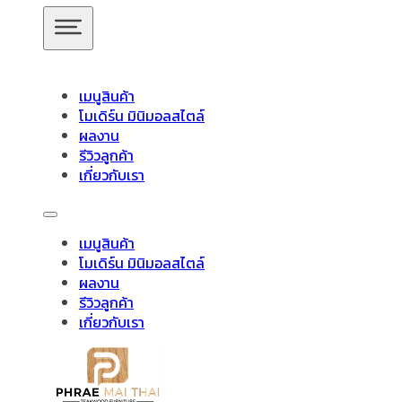
ข้ามไปยังเนื้อหาหลัก
ข้ามไปยังส่วนท้าย
เมนูสินค้า
โมเดิร์น มินิมอลสไตล์
ผลงาน
รีวิวลูกค้า
โซฟาไม้คอนโด
เกี่ยวกับเรา
สินค้าของเรา
เมนูสินค้า
โมเดิร์น มินิมอลสไตล์
อัปเดตล่าสุด
ผลงาน
Showing 1–16 of 18 results
รีวิวลูกค้า
เกี่ยวกับเรา
ชั้นวางทีวี
ชั้นวางทีวี ไม้สักโมเดิร์น
ชั้นวางทีวี ไม้สักมินิมอ
วางของไม้สัก
ชุดกาแฟขาเหล็ก
ชุดนั่งระเบียง
ชุดรับแขก
ช
ไม้แท้
ชุดโต๊ะไม้สัก โมเดิร์น
ชุดโต๊ะไม้สัก มินิมอล
ชุดโต๊ะบา
โต๊ะอาหาร
ตู้
ตู้เสื้อผ้า
ตู้เสื้อผ้า โมเดิร์น
ตู้รองเท้า
ตู้หนังสือ /