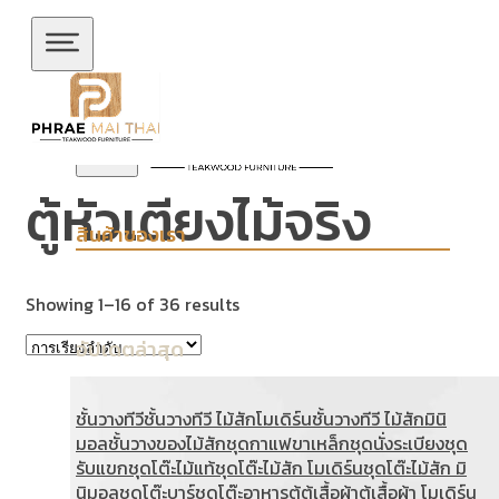
ข้ามไปยังเนื้อหาหลัก
ข้ามไปยังส่วนท้าย
ตู้หัวเตียงไม้จริง
สินค้าของเรา
Showing 1–16 of 36 results
อัปเดตล่าสุด
ชั้นวางทีวี
ชั้นวางทีวี ไม้สักโมเดิร์น
ชั้นวางทีวี ไม้สักมินิ
มอล
ชั้นวางของไม้สัก
ชุดกาแฟขาเหล็ก
ชุดนั่งระเบียง
ชุด
รับแขก
ชุดโต๊ะไม้แท้
ชุดโต๊ะไม้สัก โมเดิร์น
ชุดโต๊ะไม้สัก มิ
นิมอล
ชุดโต๊ะบาร์
ชุดโต๊ะอาหาร
ตู้
ตู้เสื้อผ้า
ตู้เสื้อผ้า โมเดิร์น