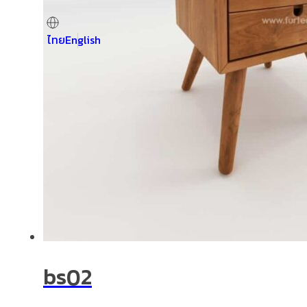
ไทย
English
bs02