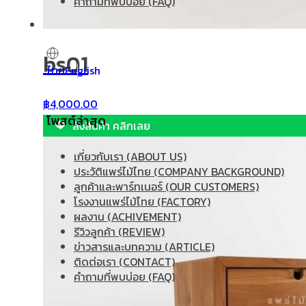
คำถามที่พบบ่อย (FAQ)
bs01
ไทย
English
฿
4,000.00
โพสต์ล่าสุด
สั่งสินค้า คลิกเลย
เกี่ยวกับเรา (ABOUT US)
ประวัติแพร่ไม้ไทย (COMPANY BACKGROUND)
ลูกค้าและพาร์ทเนอร์ (OUR CUSTOMERS)
โรงงานแพร่ไม้ไทย (FACTORY)
ผลงาน (ACHIVEMENT)
รีวิวลูกค้า (REVIEW)
ข่าวสารและบทความ (ARTICLE)
ติดต่อเรา (CONTACT)
คำถามที่พบบ่อย (FAQ)