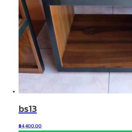
bs13
฿
4,400.00