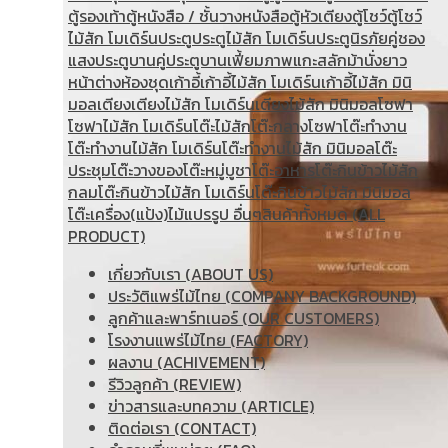
ตู้รองเท้า
ตู้หนังสือ / ชั้นวางหนังสือ
ตู้หัวเตียง
ตู้โชว์
ตู้โชว์
ไม้สัก โมเดิร์น
ประตู
ประตูไม้สัก โมเดิร์น
ประตูนิรภัยคู่ชอง
แสง
ประตูบานคู่
ประตูบานเฟี้ยม
ภาพแกะสลัก
ม้านั่งยาว
หน้าต่าง
ห้องชุด
เก้าอี้
เก้าอี้ไม้สัก โมเดิร์น
เก้าอี้ไม้สัก มินิ
มอล
เตียง
เตียงไม้สัก โมเดิร์น
เตียงไม้สัก มินิมอล
โซฟา
โซฟาไม้สัก โมเดิร์น
โต๊ะไม้สัก
โต๊ะกลางโซฟา
โต๊ะทำงาน
โต๊ะทํางานไม้สัก โมเดิร์น
โต๊ะทำงานไม้สัก มินิมอล
โต๊ะ
ประชุม
โต๊ะวางของ
โต๊ะหมู่บูชา
โต๊ะอาหาร
โต๊ะกินข้าวไม้สัก
กลม
โต๊ะกินข้าวไม้สัก โมเดิร์น
โต๊ะกินข้าวไม้สัก มินิมอล
โต๊ะเครื่อง(แป้ง)
ไม้แปรรูป อื่นๆ
สินค้าทั้งหมด (ALL
PRODUCT)
เกี่ยวกับเรา (ABOUT US)
ประวัติแพร่ไม้ไทย (COMPANY BACKGROUND)
ลูกค้าและพาร์ทเนอร์ (OUR CUSTOMERS)
โรงงานแพร่ไม้ไทย (FACTORY)
ผลงาน (ACHIVEMENT)
รีวิวลูกค้า (REVIEW)
ข่าวสารและบทความ (ARTICLE)
ติดต่อเรา (CONTACT)