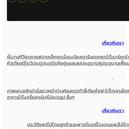
เกี่ยวกับเรา
ชั้นวางทีวี
ชุดกาแฟขาเหล็ก
ชุดนั่งระเบียง
ชุดรับแขก
ชุดโต๊ะบาร์
ชุดโ
หัวเตียง
ตู้โชว์
ประตู
ประตูนิรภัยคู่ชองแสง
ประตูบานคู่
ประตูบานเฟี้ย
ภาพแกะสลัก
ม้านั่งยาว
หน้าต่าง
ห้องชุด
เก้าอี้
เตียง
โซฟา
โต๊ะกลางโซ
อาหาร
โต๊ะเครื่อง(แป้ง)
ไม้แปรรูป อื่นๆ
เกี่ยวกับเรา
ประวัติแพร่ไม้ไทย
ลูกค้าและพารท์เนอร์
โรงงานแพร่ไม้ไท