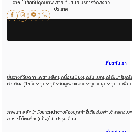
จาก ไม้สักที่มีคุณภาพ สวย ทันสมัย บริการจัดส่งทั่ว
ประเทศ
เกี่ยวกับเรา
ชั้นวางทีวี
ชุดกาแฟขาเหล็ก
ชุดนั่งระเบียง
ชุดรับแขก
ชุดโต๊ะบาร์
ชุดโ
หัวเตียง
ตู้โชว์
ประตู
ประตูนิรภัยคู่ชองแสง
ประตูบานคู่
ประตูบานเฟี้ย
ภาพแกะสลัก
ม้านั่งยาว
หน้าต่าง
ห้องชุด
เก้าอี้
เตียง
โซฟา
โต๊ะกลางโซ
อาหาร
โต๊ะเครื่อง(แป้ง)
ไม้แปรรูป อื่นๆ