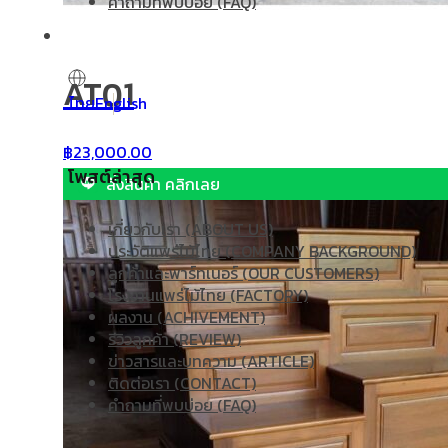
คำถามที่พบบ่อย (FAQ)
AT01
ไทย
English
฿
23,000.00
โพสต์ล่าสุด
สั่งสินค้า คลิกเลย
เกี่ยวกับเรา (ABOUT US)
ประวัติแพร่ไม้ไทย (COMPANY BACKGROUND)
ลูกค้าและพาร์ทเนอร์ (OUR CUSTOMERS)
โรงงานแพร่ไม้ไทย (FACTORY)
ผลงาน (ACHIVEMENT)
รีวิวลูกค้า (REVIEW)
ข่าวสารและบทความ (ARTICLE)
ติดต่อเรา (CONTACT)
คำถามที่พบบ่อย (FAQ)