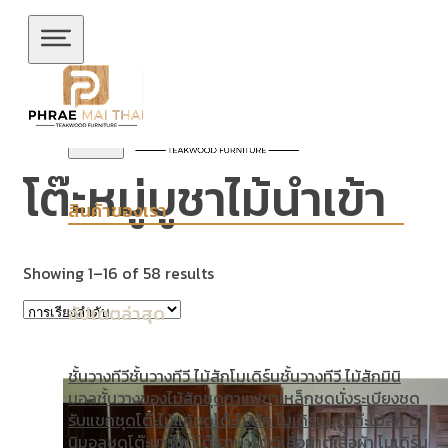
ข้ามไปยังเนื้อหาหลัก
ข้ามไปยังส่วนท้าย
โต๊ะหมู่บูชาไม้นำเข้า
สินค้าของเรา
Showing 1–16 of 58 results
อัปเดตล่าสุด
ชั้นวางทีวี
ชั้นวางทีวี ไม้สักโมเดิร์น
ชั้นวางทีวี ไม้สักมินิ
มอล
ชั้นวางของไม้สัก
ชุดกาแฟขาเหล็ก
ชุดนั่งระเบียง
ชุด
รับแขก
ชุดโต๊ะไม้แท้
ชุดโต๊ะไม้สัก โมเดิร์น
ชุดโต๊ะไม้สัก มิ
นิมอล
ชุดโต๊ะบาร์
ชุดโต๊ะอาหาร
ตู้
ตู้เสื้อผ้า
ตู้เสื้อผ้า โมเดิร์น