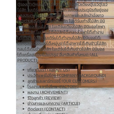
ตู้รองเท้า
ตู้หนังสือ / ชั้นวางหนังสือ
ตู้หัวเตียง
ตู้โชว์
ตู้โชว์
ไม้สัก โมเดิร์น
ประตู
ประตูไม้สัก โมเดิร์น
ประตูนิรภัยคู่ชอง
แสง
ประตูบานคู่
ประตูบานเฟี้ยม
ภาพแกะสลัก
ม้านั่งยาว
หน้าต่าง
ห้องชุด
เก้าอี้
เก้าอี้ไม้สัก โมเดิร์น
เก้าอี้ไม้สัก มินิ
มอล
เตียง
เตียงไม้สัก โมเดิร์น
เตียงไม้สัก มินิมอล
โซฟา
โซฟาไม้สัก โมเดิร์น
โต๊ะไม้สัก
โต๊ะกลางโซฟา
โต๊ะทำงาน
โต๊ะทํางานไม้สัก โมเดิร์น
โต๊ะทำงานไม้สัก มินิมอล
โต๊ะ
ประชุม
โต๊ะวางของ
โต๊ะหมู่บูชา
โต๊ะอาหาร
โต๊ะกินข้าวไม้สัก
กลม
โต๊ะกินข้าวไม้สัก โมเดิร์น
โต๊ะกินข้าวไม้สัก มินิมอล
โต๊ะเครื่อง(แป้ง)
ไม้แปรรูป อื่นๆ
สินค้าทั้งหมด (ALL
PRODUCT)
เกี่ยวกับเรา (ABOUT US)
ประวัติแพร่ไม้ไทย (COMPANY BACKGROUND)
ลูกค้าและพาร์ทเนอร์ (OUR CUSTOMERS)
โรงงานแพร่ไม้ไทย (FACTORY)
ผลงาน (ACHIVEMENT)
รีวิวลูกค้า (REVIEW)
ข่าวสารและบทความ (ARTICLE)
ติดต่อเรา (CONTACT)