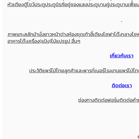
หัวเตียง
ตู้โชว์
ประตู
ประตูนิรภัยคู่ชองแสง
ประตูบานคู่
ประตูบานเฟี้ย
ภาพแกะสลัก
ม้านั่งยาว
หน้าต่าง
ห้องชุด
เก้าอี้
เตียง
โซฟา
โต๊ะกลางโซ
อาหาร
โต๊ะเครื่อง(แป้ง)
ไม้แปรรูป อื่นๆ
เกี่ยวกับเรา
ประวัติแพร่ไม้ไทย
ลูกค้าและพารท์เนอร์
โรงงานแพร่ไม้ไท
ติดต่อเรา
ช่องทางติดต่อ
ฟอร์มติดต่อ
คำ