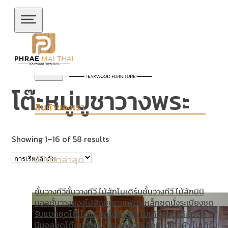
ข้ามไปยังเนื้อหาหลัก
ข้ามไปยังส่วนท้าย
โต๊ะหมู่บูชาวางพระ
สินค้าของเรา
Showing 1–16 of 58 results
อัปเดตล่าสุด
ชั้นวางทีวี
ชั้นวางทีวี ไม้สักโมเดิร์น
ชั้นวางทีวี ไม้สักมินิ
มอล
ชั้นวางของไม้สัก
ชุดกาแฟขาเหล็ก
ชุดนั่งระเบียง
ชุด
รับแขก
ชุดโต๊ะไม้แท้
ชุดโต๊ะไม้สัก โมเดิร์น
ชุดโต๊ะไม้สัก มิ
นิมอล
ชุดโต๊ะบาร์
ชุดโต๊ะอาหาร
ตู้
ตู้เสื้อผ้า
ตู้เสื้อผ้า โมเดิร์น