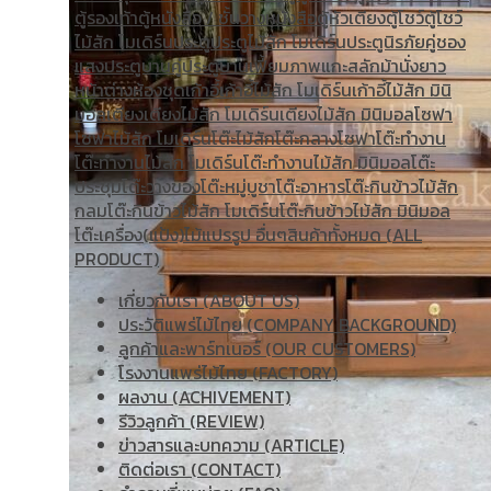
ตู้รองเท้า
ตู้หนังสือ / ชั้นวางหนังสือ
ตู้หัวเตียง
ตู้โชว์
ตู้โชว์
ไม้สัก โมเดิร์น
ประตู
ประตูไม้สัก โมเดิร์น
ประตูนิรภัยคู่ชอง
แสง
ประตูบานคู่
ประตูบานเฟี้ยม
ภาพแกะสลัก
ม้านั่งยาว
หน้าต่าง
ห้องชุด
เก้าอี้
เก้าอี้ไม้สัก โมเดิร์น
เก้าอี้ไม้สัก มินิ
มอล
เตียง
เตียงไม้สัก โมเดิร์น
เตียงไม้สัก มินิมอล
โซฟา
โซฟาไม้สัก โมเดิร์น
โต๊ะไม้สัก
โต๊ะกลางโซฟา
โต๊ะทำงาน
โต๊ะทํางานไม้สัก โมเดิร์น
โต๊ะทำงานไม้สัก มินิมอล
โต๊ะ
ประชุม
โต๊ะวางของ
โต๊ะหมู่บูชา
โต๊ะอาหาร
โต๊ะกินข้าวไม้สัก
กลม
โต๊ะกินข้าวไม้สัก โมเดิร์น
โต๊ะกินข้าวไม้สัก มินิมอล
โต๊ะเครื่อง(แป้ง)
ไม้แปรรูป อื่นๆ
สินค้าทั้งหมด (ALL
PRODUCT)
เกี่ยวกับเรา (ABOUT US)
ประวัติแพร่ไม้ไทย (COMPANY BACKGROUND)
ลูกค้าและพาร์ทเนอร์ (OUR CUSTOMERS)
โรงงานแพร่ไม้ไทย (FACTORY)
ผลงาน (ACHIVEMENT)
รีวิวลูกค้า (REVIEW)
ข่าวสารและบทความ (ARTICLE)
ติดต่อเรา (CONTACT)