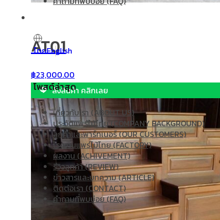
คำถามที่พบบ่อย (FAQ)
AT01
ไทย
English
฿
23,000.00
โพสต์ล่าสุด
สั่งสินค้า คลิกเลย
เกี่ยวกับเรา (ABOUT US)
ประวัติแพร่ไม้ไทย (COMPANY BACKGROUND)
ลูกค้าและพาร์ทเนอร์ (OUR CUSTOMERS)
โรงงานแพร่ไม้ไทย (FACTORY)
ผลงาน (ACHIVEMENT)
รีวิวลูกค้า (REVIEW)
ข่าวสารและบทความ (ARTICLE)
ติดต่อเรา (CONTACT)
คำถามที่พบบ่อย (FAQ)