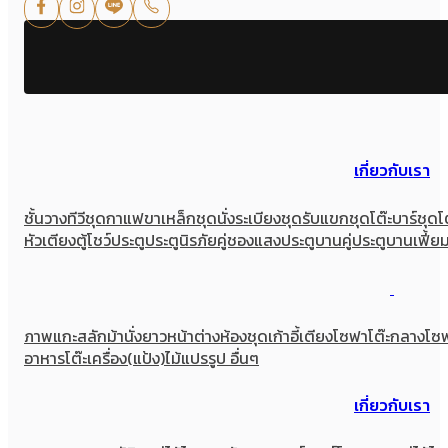
เกี่ยวกับเรา
ชั้นวางทีวี
ชุดกาแฟขาเหล็ก
ชุดนั่งระเบียง
ชุดรับแขก
ชุดโต๊ะบาร์
ชุดโ
หัวเตียง
ตู้โชว์
ประตู
ประตูนิรภัยคู่ชองแสง
ประตูบานคู่
ประตูบานเฟี้ย
ภาพแกะสลัก
ม้านั่งยาว
หน้าต่าง
ห้องชุด
เก้าอี้
เตียง
โซฟา
โต๊ะกลางโซ
อาหาร
โต๊ะเครื่อง(แป้ง)
ไม้แปรรูป อื่นๆ
เกี่ยวกับเรา