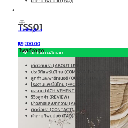
คำถามที่พบบ่อย (FAQ)
TSS01
ไทย
English
฿
9,200.00
โพสต์ล่าสุด
สั่งสินค้า คลิกเลย
เกี่ยวกับเรา (ABOUT US)
ประวัติแพร่ไม้ไทย (COMPANY BACKGROUND)
ลูกค้าและพาร์ทเนอร์ (OUR CUSTOMERS)
โรงงานแพร่ไม้ไทย (FACTORY)
ผลงาน (ACHIVEMENT)
รีวิวลูกค้า (REVIEW)
ข่าวสารและบทความ (ARTICLE)
ติดต่อเรา (CONTACT)
คำถามที่พบบ่อย (FAQ)