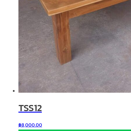
TSS12
฿
8,000.00