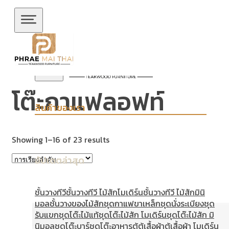
ข้ามไปยังเนื้อหาหลัก
ข้ามไปยังส่วนท้าย
โต๊ะกาแฟลอฟท์
สินค้าของเรา
Showing 1–16 of 23 results
อัปเดตล่าสุด
ชั้นวางทีวี
ชั้นวางทีวี ไม้สักโมเดิร์น
ชั้นวางทีวี ไม้สักมินิ
มอล
ชั้นวางของไม้สัก
ชุดกาแฟขาเหล็ก
ชุดนั่งระเบียง
ชุด
รับแขก
ชุดโต๊ะไม้แท้
ชุดโต๊ะไม้สัก โมเดิร์น
ชุดโต๊ะไม้สัก มิ
นิมอล
ชุดโต๊ะบาร์
ชุดโต๊ะอาหาร
ตู้
ตู้เสื้อผ้า
ตู้เสื้อผ้า โมเดิร์น