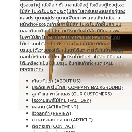
ตู้รองเท้า
ตู้หนังสือ / ชั้นวางหนังสือ
ตู้หัวเตียง
ตู้โชว์
ตู้โชว์
ไม้สัก โมเดิร์น
ประตู
ประตูไม้สัก โมเดิร์น
ประตูนิรภัยคู่ชอง
แสง
ประตูบานคู่
ประตูบานเฟี้ยม
ภาพแกะสลัก
ม้านั่งยาว
หน้าต่าง
ห้องชุด
เก้าอี้
เก้าอี้ไม้สัก โมเดิร์น
เก้าอี้ไม้สัก มินิ
มอล
เตียง
เตียงไม้สัก โมเดิร์น
เตียงไม้สัก มินิมอล
โซฟา
โซฟาไม้สัก โมเดิร์น
โต๊ะไม้สัก
โต๊ะกลางโซฟา
โต๊ะทำงาน
โต๊ะทํางานไม้สัก โมเดิร์น
โต๊ะทำงานไม้สัก มินิมอล
โต๊ะ
ประชุม
โต๊ะวางของ
โต๊ะหมู่บูชา
โต๊ะอาหาร
โต๊ะกินข้าวไม้สัก
กลม
โต๊ะกินข้าวไม้สัก โมเดิร์น
โต๊ะกินข้าวไม้สัก มินิมอล
โต๊ะเครื่อง(แป้ง)
ไม้แปรรูป อื่นๆ
สินค้าทั้งหมด (ALL
PRODUCT)
เกี่ยวกับเรา (ABOUT US)
ประวัติแพร่ไม้ไทย (COMPANY BACKGROUND)
ลูกค้าและพาร์ทเนอร์ (OUR CUSTOMERS)
โรงงานแพร่ไม้ไทย (FACTORY)
ผลงาน (ACHIVEMENT)
รีวิวลูกค้า (REVIEW)
ข่าวสารและบทความ (ARTICLE)
ติดต่อเรา (CONTACT)