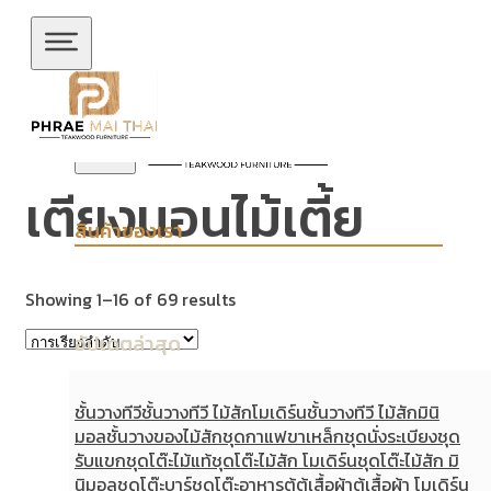
ข้ามไปยังเนื้อหาหลัก
ข้ามไปยังส่วนท้าย
เตียงนอนไม้เตี้ย
สินค้าของเรา
Showing 1–16 of 69 results
อัปเดตล่าสุด
ชั้นวางทีวี
ชั้นวางทีวี ไม้สักโมเดิร์น
ชั้นวางทีวี ไม้สักมินิ
มอล
ชั้นวางของไม้สัก
ชุดกาแฟขาเหล็ก
ชุดนั่งระเบียง
ชุด
รับแขก
ชุดโต๊ะไม้แท้
ชุดโต๊ะไม้สัก โมเดิร์น
ชุดโต๊ะไม้สัก มิ
นิมอล
ชุดโต๊ะบาร์
ชุดโต๊ะอาหาร
ตู้
ตู้เสื้อผ้า
ตู้เสื้อผ้า โมเดิร์น