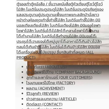
ตู้รองเท้า
ตู้หนังสือ / ชั้นวางหนังสือ
ตู้หัวเตียง
ตู้โชว์
ตู้โชว์
ไม้สัก โมเดิร์น
ประตู
ประตูไม้สัก โมเดิร์น
ประตูนิรภัยคู่ชอง
แสง
ประตูบานคู่
ประตูบานเฟี้ยม
ภาพแกะสลัก
ม้านั่งยาว
หน้าต่าง
ห้องชุด
เก้าอี้
เก้าอี้ไม้สัก โมเดิร์น
เก้าอี้ไม้สัก มินิ
มอล
เตียง
เตียงไม้สัก โมเดิร์น
เตียงไม้สัก มินิมอล
โซฟา
โซฟาไม้สัก โมเดิร์น
โต๊ะไม้สัก
โต๊ะกลางโซฟา
โต๊ะทำงาน
โต๊ะทํางานไม้สัก โมเดิร์น
โต๊ะทำงานไม้สัก มินิมอล
โต๊ะ
ประชุม
โต๊ะวางของ
โต๊ะหมู่บูชา
โต๊ะอาหาร
โต๊ะกินข้าวไม้สัก
กลม
โต๊ะกินข้าวไม้สัก โมเดิร์น
โต๊ะกินข้าวไม้สัก มินิมอล
โต๊ะเครื่อง(แป้ง)
ไม้แปรรูป อื่นๆ
สินค้าทั้งหมด (ALL
PRODUCT)
เกี่ยวกับเรา (ABOUT US)
ประวัติแพร่ไม้ไทย (COMPANY BACKGROUND)
ลูกค้าและพาร์ทเนอร์ (OUR CUSTOMERS)
โรงงานแพร่ไม้ไทย (FACTORY)
ผลงาน (ACHIVEMENT)
รีวิวลูกค้า (REVIEW)
ข่าวสารและบทความ (ARTICLE)
ติดต่อเรา (CONTACT)