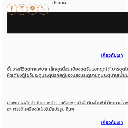
ประเทศ
เกี่ยวกับเรา
ชั้นวางทีวี
ชุดกาแฟขาเหล็ก
ชุดนั่งระเบียง
ชุดรับแขก
ชุดโต๊ะบาร์
ชุดโ
หัวเตียง
ตู้โชว์
ประตู
ประตูนิรภัยคู่ชองแสง
ประตูบานคู่
ประตูบานเฟี้ย
ภาพแกะสลัก
ม้านั่งยาว
หน้าต่าง
ห้องชุด
เก้าอี้
เตียง
โซฟา
โต๊ะกลางโซ
อาหาร
โต๊ะเครื่อง(แป้ง)
ไม้แปรรูป อื่นๆ
เกี่ยวกับเรา