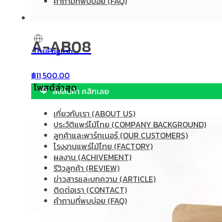
คำถามที่พบบ่อย (FAQ)
A-AB08
ไทย
English
฿
11,500.00
โพสต์ล่าสุด
สั่งสินค้า คลิกเลย
เกี่ยวกับเรา (ABOUT US)
ประวัติแพร่ไม้ไทย (COMPANY BACKGROUND)
ลูกค้าและพาร์ทเนอร์ (OUR CUSTOMERS)
โรงงานแพร่ไม้ไทย (FACTORY)
ผลงาน (ACHIVEMENT)
รีวิวลูกค้า (REVIEW)
ข่าวสารและบทความ (ARTICLE)
ติดต่อเรา (CONTACT)
คำถามที่พบบ่อย (FAQ)