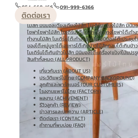
วางหนังสือ
ตู้หัวเตียง
ตู้โชว์
ตู้โชว์ไม้สัก โมเดิร์น
ประตู
ประตู
054-660-166
091-999-6366
โมเดิร์น
ประตูนิรภัยคู่ชองแสง
ประตูบานคู่
ประตูบานเฟี้ยม
ติดต่อเรา
แกะสลัก
ม้านั่งยาว
หน้าต่าง
ห้องชุด
เก้าอี้
เก้าอี้ไม้สัก โมเดิร
ไม้สัก มินิมอล
เตียง
เตียงไม้สัก โมเดิร์น
เตียงไม้สัก มินิม
โซฟา
โซฟาไม้สัก โมเดิร์น
โต๊ะไม้สัก
โต๊ะกลางโซฟา
โต๊ะทำง
ทํางานไม้สัก โมเดิร์น
โต๊ะทำงานไม้สัก มินิมอล
โต๊ะประชุม
โ
ของ
โต๊ะหมู่บูชา
โต๊ะอาหาร
โต๊ะกินข้าวไม้สักกลม
โต๊ะกินข้าว
โมเดิร์น
โต๊ะกินข้าวไม้สัก มินิมอล
โต๊ะเครื่อง(แป้ง)
ไม้แปรรู
สินค้าทั้งหมด (ALL PRODUCT)
เกี่ยวกับเรา (ABOUT US)
ประวัติแพร่ไม้ไทย (COMPANY BACKGROUND)
ลูกค้าและพาร์ทเนอร์ (OUR CUSTOMERS)
โรงงานแพร่ไม้ไทย (FACTORY)
ผลงาน (ACHIVEMENT)
รีวิวลูกค้า (REVIEW)
ข่าวสารและบทความ (ARTICLE)
ติดต่อเรา (CONTACT)
คำถามที่พบบ่อย (FAQ)