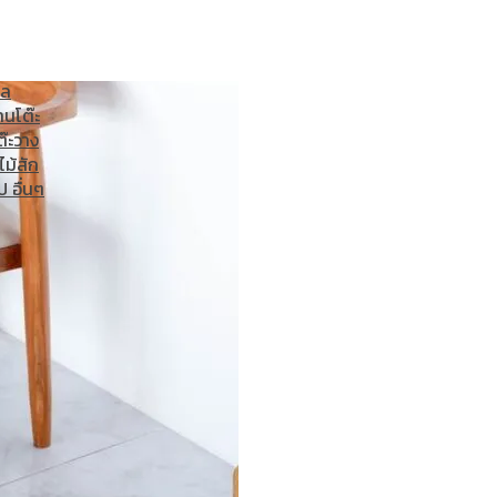
ไม้สัก
ภาพ
์น
เก้าอี้
อล
าน
โต๊ะ
ต๊ะวาง
ไม้สัก
ป อื่นๆ