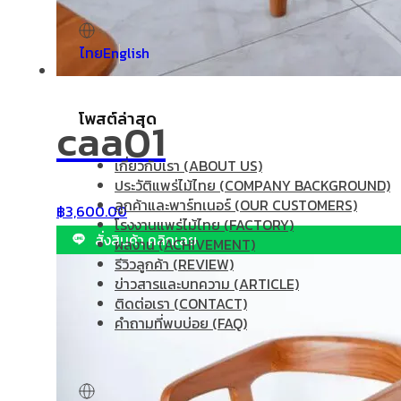
ไทย
English
โพสต์ล่าสุด
caa01
เกี่ยวกับเรา (ABOUT US)
ประวัติแพร่ไม้ไทย (COMPANY BACKGROUND)
ลูกค้าและพาร์ทเนอร์ (OUR CUSTOMERS)
฿
3,600.00
โรงงานแพร่ไม้ไทย (FACTORY)
สั่งสินค้า คลิกเลย
ผลงาน (ACHIVEMENT)
รีวิวลูกค้า (REVIEW)
ข่าวสารและบทความ (ARTICLE)
ติดต่อเรา (CONTACT)
คำถามที่พบบ่อย (FAQ)