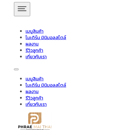
ข้ามไปยังเนื้อหาหลัก
ข้ามไปยังส่วนท้าย
เมนูสินค้า
โมเดิร์น มินิมอลสไตล์
ผลงาน
รีวิวลูกค้า
เกี่ยวกับเรา
สินค้าของเรา
จัดโต๊ะอา
เมนูสินค้า
โมเดิร์น มินิมอลสไตล์
อัปเดตล่าสุด
ผลงาน
Delta
รีวิวลูกค้า
เกี่ยวกับเรา
ชั้นวางทีวี
ชั้นวางทีวี ไม้สักโมเดิร์น
ชั้นวางทีวี ไม้สักมินิมอ
วางของไม้สัก
ชุดกาแฟขาเหล็ก
ชุดนั่งระเบียง
ชุดรับแขก
ช
ไม้แท้
ชุดโต๊ะไม้สัก โมเดิร์น
ชุดโต๊ะไม้สัก มินิมอล
ชุดโต๊ะบา
21 กรกฎาคม 2025
โต๊ะอาหาร
ตู้
ตู้เสื้อผ้า
ตู้เสื้อผ้า โมเดิร์น
ตู้รองเท้า
ตู้หนังสือ /