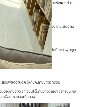
บการนำมาทำเป็นโต๊ะกินข้าวที่ครอบครัวหรือแขกที่มา
ราะสื่อถึงความขัดแย้ง การทะเลาะจนมีปากมีเสียงกัน
ไปก็อาจจะทำให้พื้นที่ไม่พอใช้งาน รวมไปถึงการพูดคุยห
ณ์ของความหนักแน่นมั่นคง
ริมพลังงานดีๆ ให้กับคนกินข้าวอีกด้วย
ต้องมีของกินวางเอาไว้บนโต๊ะกินข้าวตลอดเวลา เช่น ผล
ความเคลื่อนไหวของเงินทอง