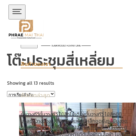
ข้ามไปยังเนื้อหาหลัก
ข้ามไปยังส่วนท้าย
โต๊ะประชุมสี่เหลี่ยม
สินค้าของเรา
Showing all 13 results
อัปเดตล่าสุด
ชั้นวางทีวี
ชั้นวางทีวี ไม้สักโมเดิร์น
ชั้นวางทีวี ไม้สักมินิ
มอล
ชั้นวางของไม้สัก
ชุดกาแฟขาเหล็ก
ชุดนั่งระเบียง
ชุด
รับแขก
ชุดโต๊ะไม้แท้
ชุดโต๊ะไม้สัก โมเดิร์น
ชุดโต๊ะไม้สัก มิ
นิมอล
ชุดโต๊ะบาร์
ชุดโต๊ะอาหาร
ตู้
ตู้เสื้อผ้า
ตู้เสื้อผ้า โมเดิร์น