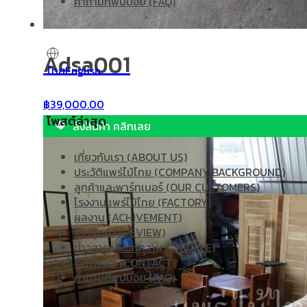
คำถามที่พบบ่อย (FAQ)
Adsa001
ไทย
English
฿
39,000.00
โพสต์ล่าสุด
สั่งสินค้า คลิกเลย
เกี่ยวกับเรา (ABOUT US)
ประวัติแพร่ไม้ไทย (COMPANY BACKGROUND)
ลูกค้าและพาร์ทเนอร์ (OUR CUSTOMERS)
โรงงานแพร่ไม้ไทย (FACTORY)
ผลงาน (ACHIVEMENT)
รีวิวลูกค้า (REVIEW)
ข่าวสารและบทความ (ARTICLE)
ติดต่อเรา (CONTACT)
คำถามที่พบบ่อย (FAQ)