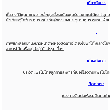
เกี่ยวกับเรา
ชั้นวางทีวี
ชุดกาแฟขาเหล็ก
ชุดนั่งระเบียง
ชุดรับแขก
ชุดโต๊ะบาร์
ชุดโ
หัวเตียง
ตู้โชว์
ประตู
ประตูนิรภัยคู่ชองแสง
ประตูบานคู่
ประตูบานเฟี้ย
ภาพแกะสลัก
ม้านั่งยาว
หน้าต่าง
ห้องชุด
เก้าอี้
เตียง
โซฟา
โต๊ะกลางโซ
อาหาร
โต๊ะเครื่อง(แป้ง)
ไม้แปรรูป อื่นๆ
เกี่ยวกับเรา
ประวัติแพร่ไม้ไทย
ลูกค้าและพารท์เนอร์
โรงงานแพร่ไม้ไท
ติดต่อเรา
ช่องทางติดต่อ
ฟอร์มติดต่อ
คำ