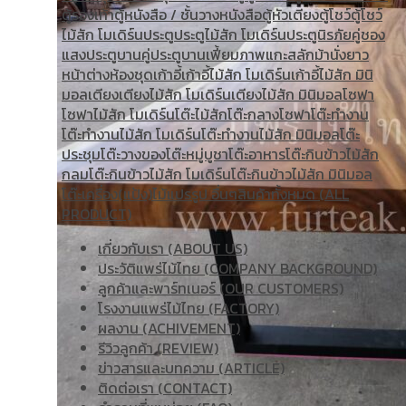
ตู้รองเท้า
ตู้หนังสือ / ชั้นวางหนังสือ
ตู้หัวเตียง
ตู้โชว์
ตู้โชว์
ไม้สัก โมเดิร์น
ประตู
ประตูไม้สัก โมเดิร์น
ประตูนิรภัยคู่ชอง
แสง
ประตูบานคู่
ประตูบานเฟี้ยม
ภาพแกะสลัก
ม้านั่งยาว
หน้าต่าง
ห้องชุด
เก้าอี้
เก้าอี้ไม้สัก โมเดิร์น
เก้าอี้ไม้สัก มินิ
มอล
เตียง
เตียงไม้สัก โมเดิร์น
เตียงไม้สัก มินิมอล
โซฟา
โซฟาไม้สัก โมเดิร์น
โต๊ะไม้สัก
โต๊ะกลางโซฟา
โต๊ะทำงาน
โต๊ะทํางานไม้สัก โมเดิร์น
โต๊ะทำงานไม้สัก มินิมอล
โต๊ะ
ประชุม
โต๊ะวางของ
โต๊ะหมู่บูชา
โต๊ะอาหาร
โต๊ะกินข้าวไม้สัก
กลม
โต๊ะกินข้าวไม้สัก โมเดิร์น
โต๊ะกินข้าวไม้สัก มินิมอล
โต๊ะเครื่อง(แป้ง)
ไม้แปรรูป อื่นๆ
สินค้าทั้งหมด (ALL
PRODUCT)
เกี่ยวกับเรา (ABOUT US)
ประวัติแพร่ไม้ไทย (COMPANY BACKGROUND)
ลูกค้าและพาร์ทเนอร์ (OUR CUSTOMERS)
โรงงานแพร่ไม้ไทย (FACTORY)
ผลงาน (ACHIVEMENT)
รีวิวลูกค้า (REVIEW)
ข่าวสารและบทความ (ARTICLE)
ติดต่อเรา (CONTACT)