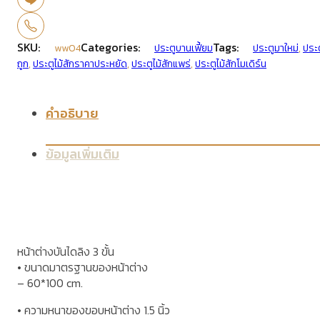
SKU:
Categories:
Tags:
ww04
ประตูบานเฟี้ยม
ประตูมาใหม่
,
ประต
ถูก
,
ประตูไม้สักราคาประหยัด
,
ประตูไม้สักแพร่
,
ประตูไม้สักโมเดิร์น
คำอธิบาย
ข้อมูลเพิ่มเติม
หน้าต่างบันไดลิง 3 ขั้น
•
ขนาดมาตรฐานของหน้าต่าง
– 60*100 cm.
•
ความหนาของขอบหน้าต่าง
1.5
นิ้ว