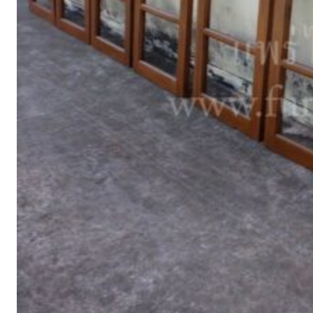
ตู้รองเท้า
ตู้หนังสือ / ชั้นวางหนังสือ
ตู้หัวเตียง
ตู้โชว์
ตู้โชว์
ไม้สัก โมเดิร์น
ประตู
ประตูไม้สัก โมเดิร์น
ประตูนิรภัยคู่ชอง
แสง
ประตูบานคู่
ประตูบานเฟี้ยม
ภาพแกะสลัก
ม้านั่งยาว
หน้าต่าง
ห้องชุด
เก้าอี้
เก้าอี้ไม้สัก โมเดิร์น
เก้าอี้ไม้สัก มินิ
มอล
เตียง
เตียงไม้สัก โมเดิร์น
เตียงไม้สัก มินิมอล
โซฟา
โซฟาไม้สัก โมเดิร์น
โต๊ะไม้สัก
โต๊ะกลางโซฟา
โต๊ะทำงาน
โต๊ะทํางานไม้สัก โมเดิร์น
โต๊ะทำงานไม้สัก มินิมอล
โต๊ะ
ประชุม
โต๊ะวางของ
โต๊ะหมู่บูชา
โต๊ะอาหาร
โต๊ะกินข้าวไม้สัก
กลม
โต๊ะกินข้าวไม้สัก โมเดิร์น
โต๊ะกินข้าวไม้สัก มินิมอล
โต๊ะเครื่อง(แป้ง)
ไม้แปรรูป อื่นๆ
สินค้าทั้งหมด (ALL
PRODUCT)
เกี่ยวกับเรา (ABOUT US)
ประวัติแพร่ไม้ไทย (COMPANY BACKGROUND)
ลูกค้าและพาร์ทเนอร์ (OUR CUSTOMERS)
โรงงานแพร่ไม้ไทย (FACTORY)
ผลงาน (ACHIVEMENT)
รีวิวลูกค้า (REVIEW)
ข่าวสารและบทความ (ARTICLE)
ติดต่อเรา (CONTACT)