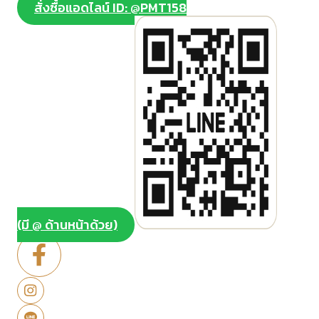
สั่งซื้อแอดไลน์ ID: @PMT158
(มี @ ด้านหน้าด้วย)