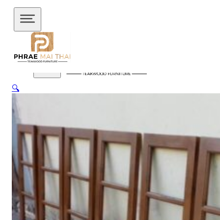
ข้ามไปยังเนื้อหาหลัก
ข้ามไปยังส่วนท้าย
🔍
สินค้าของเรา
อัปเดตล่าสุด
ชั้นวางทีวี
ชั้นวางทีวี ไม้สักโมเดิร์น
ชั้นวางทีวี ไม้สักมินิ
มอล
ชั้นวางของไม้สัก
ชุดกาแฟขาเหล็ก
ชุดนั่งระเบียง
ชุด
รับแขก
ชุดโต๊ะไม้แท้
ชุดโต๊ะไม้สัก โมเดิร์น
ชุดโต๊ะไม้สัก มิ
นิมอล
ชุดโต๊ะบาร์
ชุดโต๊ะอาหาร
ตู้
ตู้เสื้อผ้า
ตู้เสื้อผ้า โมเดิร์น