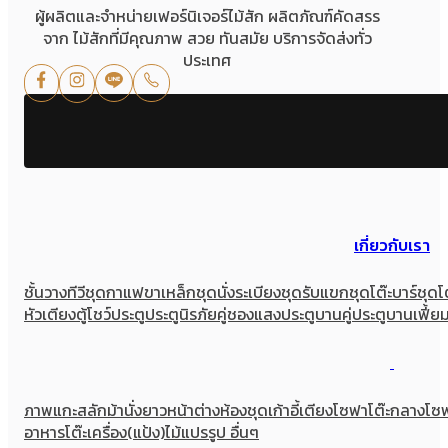
ผู้ผลิตและจำหน่ายเฟอร์นิเจอร์ไม้สัก ผลิตภัณฑ์คัดสรร
จาก ไม้สักที่มีคุณภาพ สวย ทันสมัย บริการจัดส่งทั่ว
ประเทศ
เกี่ยวกับเรา
ชั้นวางทีวี
ชุดกาแฟขาเหล็ก
ชุดนั่งระเบียง
ชุดรับแขก
ชุดโต๊ะบาร์
ชุดโ
หัวเตียง
ตู้โชว์
ประตู
ประตูนิรภัยคู่ชองแสง
ประตูบานคู่
ประตูบานเฟี้ย
ภาพแกะสลัก
ม้านั่งยาว
หน้าต่าง
ห้องชุด
เก้าอี้
เตียง
โซฟา
โต๊ะกลางโซ
อาหาร
โต๊ะเครื่อง(แป้ง)
ไม้แปรรูป อื่นๆ