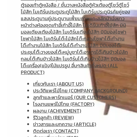
ตู้รองเท้า
ตู้หนังสือ / ชั้นวางหนังสือ
ตู้หัวเตียง
ตู้โชว์
ตู้โชว์
ไม้สัก โมเดิร์น
ประตู
ประตูไม้สัก โมเดิร์น
ประตูนิรภัยคู่ชอง
แสง
ประตูบานคู่
ประตูบานเฟี้ยม
ภาพแกะสลัก
ม้านั่งยาว
หน้าต่าง
ห้องชุด
เก้าอี้
เก้าอี้ไม้สัก โมเดิร์น
เก้าอี้ไม้สัก มินิ
มอล
เตียง
เตียงไม้สัก โมเดิร์น
เตียงไม้สัก มินิมอล
โซฟา
โซฟาไม้สัก โมเดิร์น
โต๊ะไม้สัก
โต๊ะกลางโซฟา
โต๊ะทำงาน
โต๊ะทํางานไม้สัก โมเดิร์น
โต๊ะทำงานไม้สัก มินิมอล
โต๊ะ
ประชุม
โต๊ะวางของ
โต๊ะหมู่บูชา
โต๊ะอาหาร
โต๊ะกินข้าวไม้สัก
กลม
โต๊ะกินข้าวไม้สัก โมเดิร์น
โต๊ะกินข้าวไม้สัก มินิมอล
โต๊ะเครื่อง(แป้ง)
ไม้แปรรูป อื่นๆ
สินค้าทั้งหมด (ALL
PRODUCT)
เกี่ยวกับเรา (ABOUT US)
ประวัติแพร่ไม้ไทย (COMPANY BACKGROUND)
ลูกค้าและพาร์ทเนอร์ (OUR CUSTOMERS)
โรงงานแพร่ไม้ไทย (FACTORY)
ผลงาน (ACHIVEMENT)
รีวิวลูกค้า (REVIEW)
ข่าวสารและบทความ (ARTICLE)
ติดต่อเรา (CONTACT)