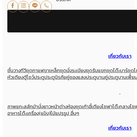
เกี่ยวกับเรา
ชั้นวางทีวี
ชุดกาแฟขาเหล็ก
ชุดนั่งระเบียง
ชุดรับแขก
ชุดโต๊ะบาร์
ชุดโ
หัวเตียง
ตู้โชว์
ประตู
ประตูนิรภัยคู่ชองแสง
ประตูบานคู่
ประตูบานเฟี้ย
ภาพแกะสลัก
ม้านั่งยาว
หน้าต่าง
ห้องชุด
เก้าอี้
เตียง
โซฟา
โต๊ะกลางโซ
อาหาร
โต๊ะเครื่อง(แป้ง)
ไม้แปรรูป อื่นๆ
เกี่ยวกับเรา