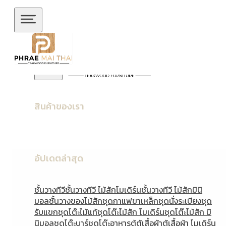
ข้ามไปยังเนื้อหาหลัก
ข้ามไปยังส่วนท้าย
สินค้าของเรา
อัปเดตล่าสุด
ชั้นวางทีวี
ชั้นวางทีวี ไม้สักโมเดิร์น
ชั้นวางทีวี ไม้สักมินิ
มอล
ชั้นวางของไม้สัก
ชุดกาแฟขาเหล็ก
ชุดนั่งระเบียง
ชุด
รับแขก
ชุดโต๊ะไม้แท้
ชุดโต๊ะไม้สัก โมเดิร์น
ชุดโต๊ะไม้สัก มิ
นิมอล
ชุดโต๊ะบาร์
ชุดโต๊ะอาหาร
ตู้
ตู้เสื้อผ้า
ตู้เสื้อผ้า โมเดิร์น