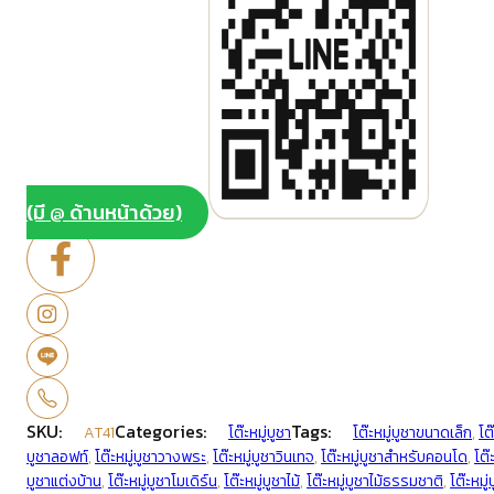
(มี @ ด้านหน้าด้วย)
SKU:
Categories:
Tags:
AT41
โต๊ะหมู่บูชา
โต๊ะหมู่บูชาขนาดเล็ก
,
โต
บูชาลอฟท์
,
โต๊ะหมู่บูชาวางพระ
,
โต๊ะหมู่บูชาวินเทจ
,
โต๊ะหมู่บูชาสำหรับคอนโด
,
โต๊
บูชาแต่งบ้าน
,
โต๊ะหมู่บูชาโมเดิร์น
,
โต๊ะหมู่บูชาไม้
,
โต๊ะหมู่บูชาไม้ธรรมชาติ
,
โต๊ะหมู่