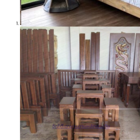
21 กรกฎาคม 2025
จัดโต๊ะอาหารตามหลักฮวงจุ้ย