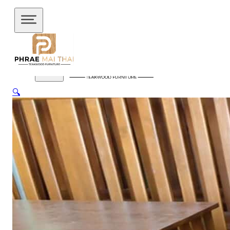
ข้ามไปยังเนื้อหาหลัก
ข้ามไปยังส่วนท้าย
🔍
สินค้าของเรา
อัปเดตล่าสุด
ชั้นวางทีวี
ชั้นวางทีวี ไม้สักโมเดิร์น
ชั้นวางทีวี ไม้สักมินิ
มอล
ชั้นวางของไม้สัก
ชุดกาแฟขาเหล็ก
ชุดนั่งระเบียง
ชุด
รับแขก
ชุดโต๊ะไม้แท้
ชุดโต๊ะไม้สัก โมเดิร์น
ชุดโต๊ะไม้สัก มิ
นิมอล
ชุดโต๊ะบาร์
ชุดโต๊ะอาหาร
ตู้
ตู้เสื้อผ้า
ตู้เสื้อผ้า โมเดิร์น