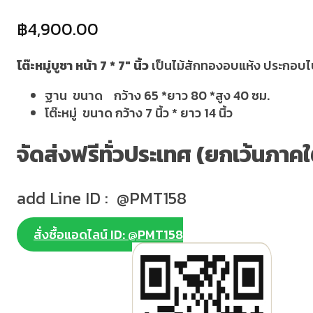
฿
4,900.00
โต๊ะหมู่บูชา หน้า 7 * 7″ นิ้ว
เป็นไม้สักทองอบแห้ง ประกอบไปด
ฐาน ขนาด กว้าง 65 *ยาว 80 *สูง 40 ซม.
โต๊ะหมู่ ขนาด กว้าง 7 นิ้ว * ยาว 14 นิ้ว
จัดส่งฟรีทั่วประเทศ (ยกเว้นภาคใ
add Line ID : @PMT158
สั่งซื้อแอดไลน์ ID: @PMT158