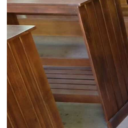
ตู้รองเท้า
ตู้หนังสือ / ชั้นวางหนังสือ
ตู้หัวเตียง
ตู้โชว์
ตู้โชว์
ไม้สัก โมเดิร์น
ประตู
ประตูไม้สัก โมเดิร์น
ประตูนิรภัยคู่ชอง
แสง
ประตูบานคู่
ประตูบานเฟี้ยม
ภาพแกะสลัก
ม้านั่งยาว
หน้าต่าง
ห้องชุด
เก้าอี้
เก้าอี้ไม้สัก โมเดิร์น
เก้าอี้ไม้สัก มินิ
มอล
เตียง
เตียงไม้สัก โมเดิร์น
เตียงไม้สัก มินิมอล
โซฟา
โซฟาไม้สัก โมเดิร์น
โต๊ะไม้สัก
โต๊ะกลางโซฟา
โต๊ะทำงาน
โต๊ะทํางานไม้สัก โมเดิร์น
โต๊ะทำงานไม้สัก มินิมอล
โต๊ะ
ประชุม
โต๊ะวางของ
โต๊ะหมู่บูชา
โต๊ะอาหาร
โต๊ะกินข้าวไม้สัก
กลม
โต๊ะกินข้าวไม้สัก โมเดิร์น
โต๊ะกินข้าวไม้สัก มินิมอล
โต๊ะเครื่อง(แป้ง)
ไม้แปรรูป อื่นๆ
สินค้าทั้งหมด (ALL
PRODUCT)
เกี่ยวกับเรา (ABOUT US)
ประวัติแพร่ไม้ไทย (COMPANY BACKGROUND)
ลูกค้าและพาร์ทเนอร์ (OUR CUSTOMERS)
โรงงานแพร่ไม้ไทย (FACTORY)
ผลงาน (ACHIVEMENT)
รีวิวลูกค้า (REVIEW)
ข่าวสารและบทความ (ARTICLE)
ติดต่อเรา (CONTACT)