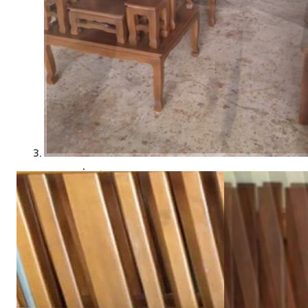
เกี่ยวกับเรา (ABOUT US)
ประวัติแพร่ไม้ไทย (COMPANY BACKGROUND)
ลูกค้าและพาร์ทเนอร์ (OUR CUSTOMERS)
โรงงานแพร่ไม้ไทย (FACTORY)
ผลงาน (ACHIVEMENT)
รีวิวลูกค้า (REVIEW)
ข่าวสารและบทความ (ARTICLE)
ติดต่อเรา (CONTACT)
คำถามที่พบบ่อย (FAQ)