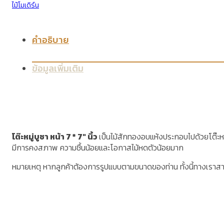
ไม้โมเดิร์น
คำอธิบาย
ข้อมูลเพิ่มเติม
โต๊ะหมู่บูชา หน้า 7 * 7″ นิ้ว
เป็นไม้สักทองอบแห้งประกอบไปด้วยโต๊ะหมู่ 
มีการคงสภาพ ความชื้นน้อยและโอกาสไม้หดตัวน้อยมาก
หมายเหตุ หากลูกค้าต้องการรูปแบบตามขนาดของท่าน ทั้งนี้ทางเราส