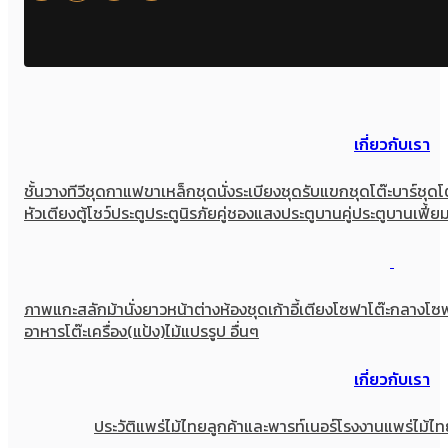
เกี่ยวกับเรา
ชั้นวางทีวี
ชุดกาแฟขาเหล็ก
ชุดนั่งระเบียง
ชุดรับแขก
ชุดโต๊ะบาร์
ชุดโ
หัวเตียง
ตู้โชว์
ประตู
ประตูนิรภัยคู่ชองแสง
ประตูบานคู่
ประตูบานเฟี้ย
ภาพแกะสลัก
ม้านั่งยาว
หน้าต่าง
ห้องชุด
เก้าอี้
เตียง
โซฟา
โต๊ะกลางโซ
อาหาร
โต๊ะเครื่อง(แป้ง)
ไม้แปรรูป อื่นๆ
เกี่ยวกับเรา
ประวัติแพร่ไม้ไทย
ลูกค้าและพารท์เนอร์
โรงงานแพร่ไม้ไท