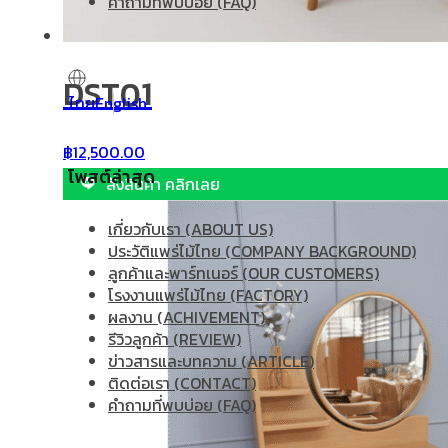
คำถามที่พบบ่อย (FAQ)
DST01
ไทย
English
฿
12,500.00
โพสต์ล่าสุด
สั่งสินค้า คลิกเลย
เกี่ยวกับเรา (ABOUT US)
ประวัติแพร่ไม้ไทย (COMPANY BACKGROUND)
ลูกค้าและพาร์ทเนอร์ (OUR CUSTOMERS)
โรงงานแพร่ไม้ไทย (FACTORY)
ผลงาน (ACHIVEMENT)
รีวิวลูกค้า (REVIEW)
ข่าวสารและบทความ (ARTICLE)
ติดต่อเรา (CONTACT)
คำถามที่พบบ่อย (FAQ)