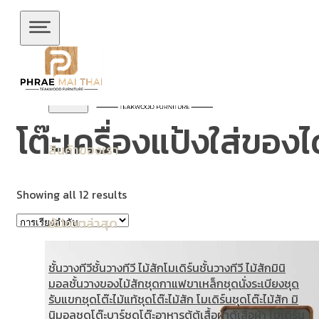
ข้ามไปยังเนื้อหาหลัก
ข้ามไปยังส่วนท้าย
โต๊ะเครื่องแป้งใส่ของไ
สินค้าของเรา
Showing all 12 results
อัปเดตล่าสุด
ชั้นวางทีวี
ชั้นวางทีวี ไม้สักโมเดิร์น
ชั้นวางทีวี ไม้สักมินิ
มอล
ชั้นวางของไม้สัก
ชุดกาแฟขาเหล็ก
ชุดนั่งระเบียง
ชุด
รับแขก
ชุดโต๊ะไม้แท้
ชุดโต๊ะไม้สัก โมเดิร์น
ชุดโต๊ะไม้สัก มิ
นิมอล
ชุดโต๊ะบาร์
ชุดโต๊ะอาหาร
ตู้
ตู้เสื้อผ้า
ตู้เสื้อผ้า โมเดิร์น