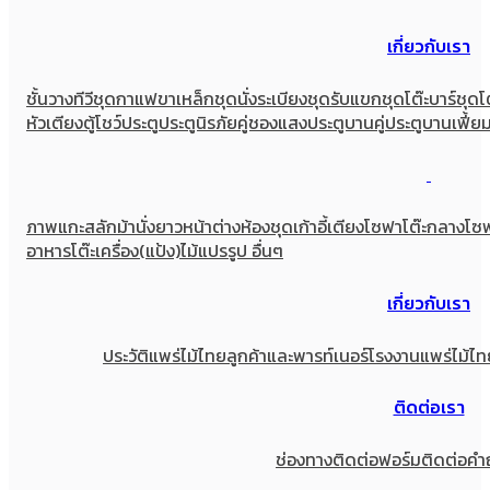
เกี่ยวกับเรา
ชั้นวางทีวี
ชุดกาแฟขาเหล็ก
ชุดนั่งระเบียง
ชุดรับแขก
ชุดโต๊ะบาร์
ชุดโ
หัวเตียง
ตู้โชว์
ประตู
ประตูนิรภัยคู่ชองแสง
ประตูบานคู่
ประตูบานเฟี้ย
ภาพแกะสลัก
ม้านั่งยาว
หน้าต่าง
ห้องชุด
เก้าอี้
เตียง
โซฟา
โต๊ะกลางโซ
อาหาร
โต๊ะเครื่อง(แป้ง)
ไม้แปรรูป อื่นๆ
เกี่ยวกับเรา
ประวัติแพร่ไม้ไทย
ลูกค้าและพารท์เนอร์
โรงงานแพร่ไม้ไท
ติดต่อเรา
ช่องทางติดต่อ
ฟอร์มติดต่อ
คำ