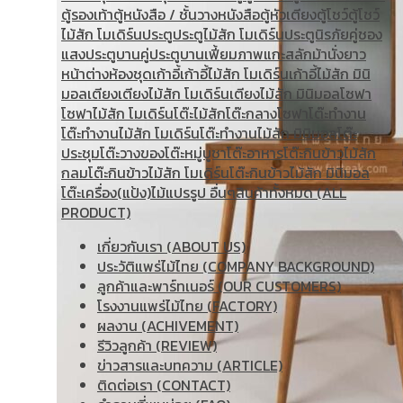
ตู้รองเท้า
ตู้หนังสือ / ชั้นวางหนังสือ
ตู้หัวเตียง
ตู้โชว์
ตู้โชว์
ไม้สัก โมเดิร์น
ประตู
ประตูไม้สัก โมเดิร์น
ประตูนิรภัยคู่ชอง
แสง
ประตูบานคู่
ประตูบานเฟี้ยม
ภาพแกะสลัก
ม้านั่งยาว
หน้าต่าง
ห้องชุด
เก้าอี้
เก้าอี้ไม้สัก โมเดิร์น
เก้าอี้ไม้สัก มินิ
มอล
เตียง
เตียงไม้สัก โมเดิร์น
เตียงไม้สัก มินิมอล
โซฟา
โซฟาไม้สัก โมเดิร์น
โต๊ะไม้สัก
โต๊ะกลางโซฟา
โต๊ะทำงาน
โต๊ะทํางานไม้สัก โมเดิร์น
โต๊ะทำงานไม้สัก มินิมอล
โต๊ะ
ประชุม
โต๊ะวางของ
โต๊ะหมู่บูชา
โต๊ะอาหาร
โต๊ะกินข้าวไม้สัก
กลม
โต๊ะกินข้าวไม้สัก โมเดิร์น
โต๊ะกินข้าวไม้สัก มินิมอล
โต๊ะเครื่อง(แป้ง)
ไม้แปรรูป อื่นๆ
สินค้าทั้งหมด (ALL
PRODUCT)
เกี่ยวกับเรา (ABOUT US)
ประวัติแพร่ไม้ไทย (COMPANY BACKGROUND)
ลูกค้าและพาร์ทเนอร์ (OUR CUSTOMERS)
โรงงานแพร่ไม้ไทย (FACTORY)
ผลงาน (ACHIVEMENT)
รีวิวลูกค้า (REVIEW)
ข่าวสารและบทความ (ARTICLE)
ติดต่อเรา (CONTACT)