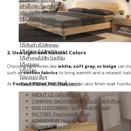
เก้าอี้ไม้สัก มินิมอล
เก้าอี้ไม้สัก โมเดิร์น
เตียงไม้สัก มินิมอล
เตียงไม้สัก โมเดิร์น
โซฟาไม้สัก โมเดิร์น
โต๊ะกินข้าวไม้สัก มินิมอล
โต๊ะกินข้าวไม้สัก โมเดิร์น
โต๊ะกินข้าวไม้สักกลม
โต๊ะทำงานไม้สัก มินิมอล
2. Use Light and Natural Colors
โต๊ะทำงานไม้สัก โมเดิร์น
โต๊ะประชุม
Choosing light tones like
white, soft gray, or beige
can ma
โต๊ะไม้สัก
such as
cotton fabrics
to bring warmth and a relaxed, natu
ไม้แปรรูป อื่นๆ
At
Furteak Phrae Mai Thai
, we can also finish teak furnit
ALL PRODUCT (สินค้าทั้งหมด)
ABOUT US (เกี่ยวกับเรา)
COMPANY BACKGROUND (ประวัติแพร่ไม้ไทย)
OUR CUSTOMERS (ลูกค้าและพาร์ทเนอร์)
FACTORY (โรงงานแพร่ไม้ไทย)
ACHIVEMENT (ผลงาน)
REVIEW (รีวิวลูกค้า)