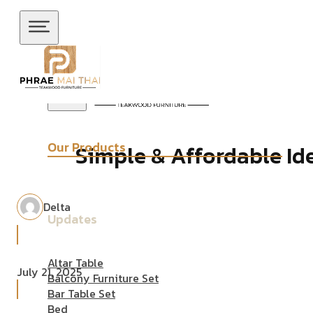
Skip to main content
Skip to footer
Our Products
Simple & Affordable Id
Delta
Updates
Altar Table
July 21, 2025
Balcony Furniture Set
Bar Table Set
Bed