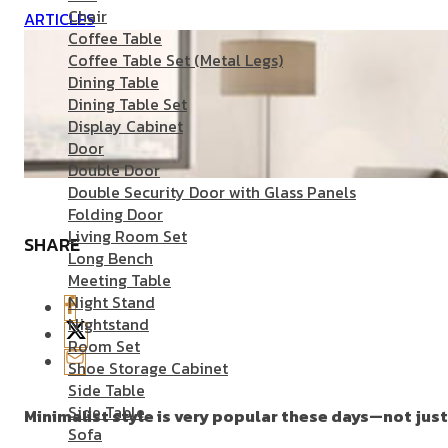
Chair
ARTICLES
Coffee Table
Coffee Table Set (Metal Legs)
Dining Table
Dining Table Set
Display Cabinet
Door
Double Door
Double Security Door with Glass Panels
Folding Door
Living Room Set
SHARE
Long Bench
Meeting Table
Night Stand
Nightstand
Room Set
Shoe Storage Cabinet
Side Table
Side Table
Minimalist style is very popular these days—not just
Sofa