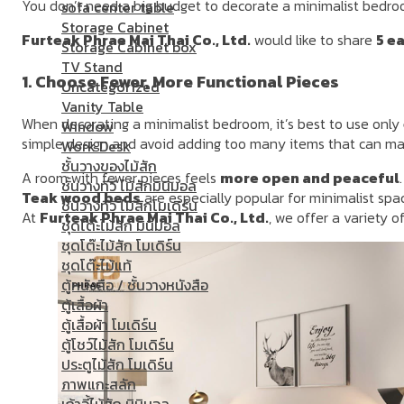
You don’t need a big budget to decorate a minimalist bedro
sofa center table
Storage Cabinet
Furteak Phrae Mai Thai Co., Ltd.
would like to share
5 e
Storage Cabinet box
TV Stand
1. Choose Fewer, More Functional Pieces
Uncategorized
Vanity Table
When decorating a minimalist bedroom, it’s best to use only
Window
simple design and avoid adding too many items that can ma
Work Desk
ชั้นวางของไม้สัก
A room with fewer pieces feels
more open and peaceful
.
ชั้นวางทีวี ไม้สักมินิมอล
Teak wood beds
are especially popular for minimalist spa
ชั้นวางทีวี ไม้สักโมเดิร์น
At
Furteak Phrae Mai Thai Co., Ltd.
, we offer a variety o
ชุดโต๊ะไม้สัก มินิมอล
ชุดโต๊ะไม้สัก โมเดิร์น
ชุดโต๊ะไม้แท้
ตู้หนังสือ / ชั้นวางหนังสือ
ตู้เสื้อผ้า
ตู้เสื้อผ้า โมเดิร์น
ตู้โชว์ไม้สัก โมเดิร์น
ประตูไม้สัก โมเดิร์น
ภาพแกะสลัก