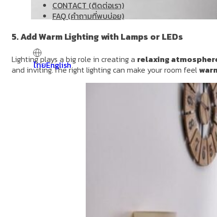
CONTACT (ติดต่อเรา)
FAQ (คำถามที่พบบ่อย)
5. Add Warm Lighting with Lamps or LEDs
Lighting plays a big role in creating a
relaxing atmospher
ไทย
English
and inviting.The right lighting can make your room feel
warm