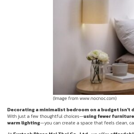
(Image from www.nocnoc.com)
Decorating a minimalist bedroom on a budget isn’t di
With just a few thoughtful choices—
using fewer furnitur
warm lighting
—you can create a space that feels clean, ca
At
Furteak Phrae Mai Thai Co., Ltd.
, we offer
affordable